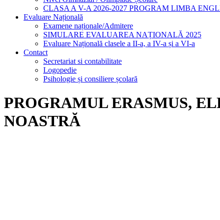
CLASA A V-A 2026-2027 PROGRAM LIMBA ENG
Evaluare Națională
Examene naționale/Admitere
SIMULARE EVALUAREA NAȚIONALĂ 2025
Evaluare Națională clasele a II-a, a IV-a și a VI-a
Contact
Secretariat si contabilitate
Logopedie
Psihologie și consiliere școlară
PROGRAMUL ERASMUS, ELEV
NOASTRĂ