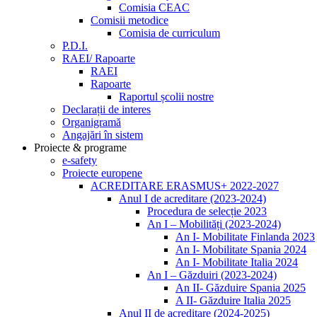
Comisia CEAC
Comisii metodice
Comisia de curriculum
P.D.I.
RAEI/ Rapoarte
RAEI
Rapoarte
Raportul școlii nostre
Declarații de interes
Organigramă
Angajări în sistem
Proiecte & programe
e-safety
Proiecte europene
ACREDITARE ERASMUS+ 2022-2027
Anul I de acreditare (2023-2024)
Procedura de selecție 2023
An I – Mobilități (2023-2024)
An I- Mobilitate Finlanda 2023
An I- Mobilitate Spania 2024
An I- Mobilitate Italia 2024
An I – Găzduiri (2023-2024)
An II- Găzduire Spania 2025
A II- Găzduire Italia 2025
Anul II de acreditare (2024-2025)