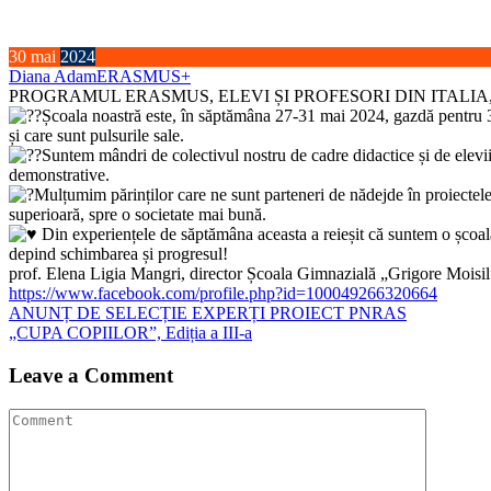
30
mai
2024
Diana Adam
ERASMUS+
PROGRAMUL ERASMUS, ELEVI ȘI PROFESORI DIN ITALIA
Școala noastră este, în săptămâna 27-31 mai 2024, gazdă pentru 3
și care sunt pulsurile sale.
Suntem mândri de colectivul nostru de cadre didactice și de elevii 
demonstrative.
Mulțumim părinților care ne sunt parteneri de nădejde în proiectele
superioară, spre o societate mai bună.
Din experiențele de săptămâna aceasta a reieșit că suntem o școală
depind schimbarea și progresul!
prof. Elena Ligia Mangri, director Școala Gimnazială „Grigore Moisi
https:
//www.facebook.com/profile.php?id=100049266320664
Navigare
ANUNȚ DE SELECȚIE EXPERȚI PROIECT PNRAS
„CUPA COPIILOR”, Ediția a III-a
în
articole
Leave a Comment