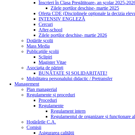
Înscrieri în Clasa Pregătitoare- an școlar 2025-202
Zilele porților deschise- martie 2025
Oferta CDE (Disciplinele opționale la decizia elevu
INTENSIV ENGLEZĂ
Cercuri
After-school
Zilele porților deschise- martie 2026
Dotările școlii
Mass Media
Publicațiile școlii
Sclipiri
Magister Vitae
Asociația de părinți
BUNĂTATE ȘI SOLIDARITATE!
Mobilitatea personalului didactic / Pretransfer
Management
Plan managerial
Regulamente și proceduri
Proceduri
Regulamente
Regulament intern
Regulamentul de organizare și funcționare al
Hotărârile C.A.
Comisii
Asigurarea calităţii