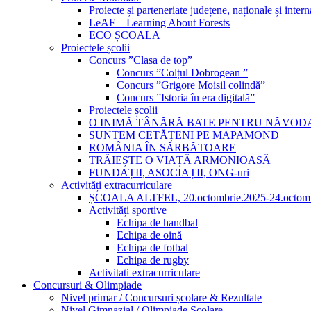
Proiecte și parteneriate județene, naționale și intern
LeAF – Learning About Forests
ECO ȘCOALA
Proiectele școlii
Concurs ”Clasa de top”
Concurs ”Colțul Dobrogean ”
Concurs ”Grigore Moisil colindă”
Concurs ”Istoria în era digitală”
Proiectele școlii
O INIMĂ TÂNĂRĂ BATE PENTRU NĂVOD
SUNTEM CETĂȚENI PE MAPAMOND
ROMÂNIA ÎN SĂRBĂTOARE
TRĂIEȘTE O VIAȚĂ ARMONIOASĂ
FUNDAȚII, ASOCIAȚII, ONG-uri
Activități extracurriculare
ȘCOALA ALTFEL, 20.octombrie.2025-24.octomb
Activități sportive
Echipa de handbal
Echipa de oină
Echipa de fotbal
Echipa de rugby
Activitati extracurriculare
Concursuri & Olimpiade
Nivel primar / Concursuri școlare & Rezultate
Nivel Gimnazial / Olimpiade Școlare