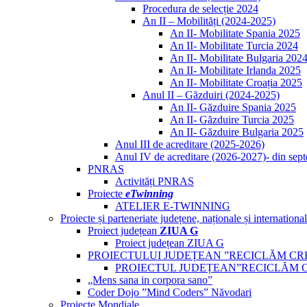
Procedura de selecție 2024
An II – Mobilități (2024-2025)
An II- Mobilitate Spania 2025
An II- Mobilitate Turcia 2024
An II- Mobilitate Bulgaria 202
An II- Mobilitate Irlanda 2025
An II- Mobilitate Croația 2025
Anul II – Găzduiri (2024-2025)
An II- Găzduire Spania 2025
An II- Găzduire Turcia 2025
An II- Găzduire Bulgaria 2025
Anul III de acreditare (2025-2026)
Anul IV de acreditare (2026-2027)- din sep
PNRAS
Activități PNRAS
Proiecte
eTwinning
ATELIER E-TWINNING
Proiecte și parteneriate județene, naționale și internationa
Proiect județean
ZIUA G
Proiect județean ZIUA G
PROIECTULUI JUDEȚEAN ”RECICLĂM CR
PROIECTUL JUDEȚEAN”RECICLĂM 
„Mens sana in corpora sano”
Coder Dojo ”Mind Coders” Năvodari
Proiecte Mondiale