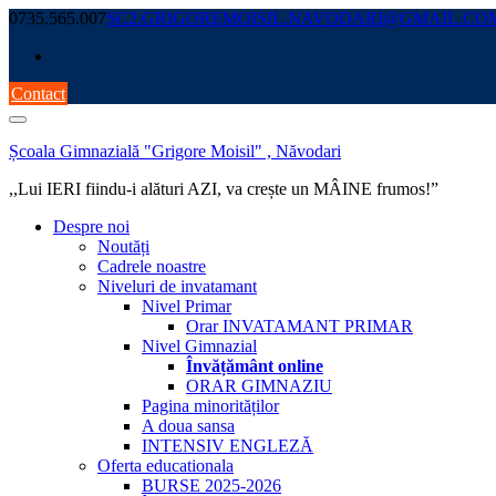
Skip
0735.565.007
SC2.GRIGOREMOISIL.NAVODARI@GMAIL.CO
to
content
Contact
Școala Gimnazială "Grigore Moisil" , Năvodari
,,Lui IERI fiindu-i alături AZI, va crește un MÂINE frumos!”
Despre noi
Noutăți
Cadrele noastre
Niveluri de invatamant
Nivel Primar
Orar INVATAMANT PRIMAR
Nivel Gimnazial
Învățământ online
ORAR GIMNAZIU
Pagina minorităților
A doua sansa
INTENSIV ENGLEZĂ
Oferta educationala
BURSE 2025-2026