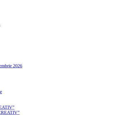
4
tembrie 2026
le
EATIV”
CREATIV”