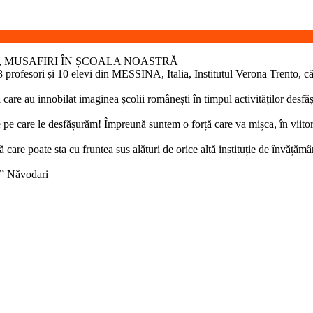
, MUSAFIRI ÎN ȘCOALA NOASTRĂ
 profesori și 10 elevi din MESSINA, Italia, Institutul Verona Trento, 
care au innobilat imaginea școlii românești în timpul activităților desfăș
 pe care le desfășurăm! Împreună suntem o forță care va mișca, în viitoru
 care poate sta cu fruntea sus alături de orice altă instituție de învăț
l” Năvodari