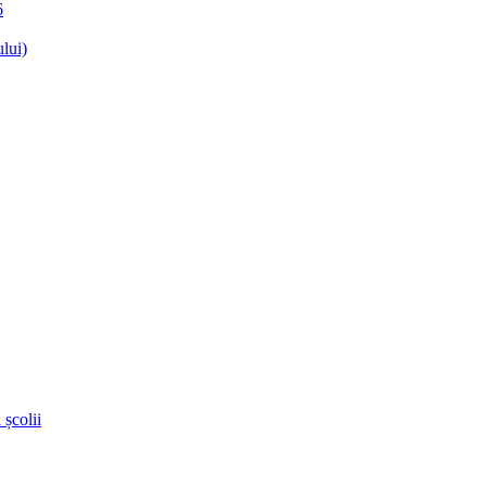
6
lui)
 școlii