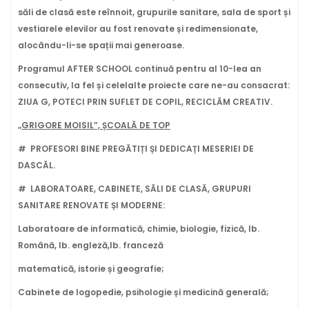
săli de clasă este reînnoit, grupurile sanitare, sala de sport și
vestiarele elevilor au fost renovate și redimensionate,
alocându-li-se spații mai generoase.
Programul AFTER SCHOOL continuă pentru al 10-lea an
consecutiv, la fel și celelalte proiecte care ne-au consacrat:
ZIUA G, POTECI PRIN SUFLET DE COPIL, RECICLĂM CREATIV.
„GRIGORE MOISIL”, ȘCOALĂ DE TOP
# PROFESORI BINE PREGĂTIȚI ȘI DEDICAȚI MESERIEI DE
DASCĂL.
# LABORATOARE, CABINETE, SĂLI DE CLASĂ, GRUPURI
SANITARE RENOVATE ȘI MODERNE
:
Laboratoare de informatică
, chimie, biologie, fizică, lb.
Română, lb. engleză,lb. franceză
matematică, istorie
și geografie;
Cabinete de logopedie,
psihologie și medicină generală;