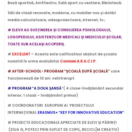
Bază sportivă
, Amfiteatru
,
Sală sport cu vestiare, Bibliotecă;
Săli de clasă renovate, moderne, cu mobilier nou și dotări
media:calculatoare, videoproiectoare, internet, tv.;
# ELEVII AU SUSȚINEREA ȘI CONSILIEREA PSIHOLOGULUI,
LOGOPEDULUI, ASISTENȚILOR MEDICALI ȘI MEDICULUI ȘCOLAR,
TOATE SUB ACELAȘI ACOPERIȘ
.
#
EXCELENT
– Acesta este calificativul obținut de școala
noastră în urma evaluărilor
Comisiei A.R.A.C.I.P.
# AFTER-SCHOOL- PROGRAM “ȘCOALĂ DUPĂ ȘCOALĂ”
care
funcționează de 10 ani neîntrerupt.
# PROGRAM
“A DOUA
ȘANSĂ
”(
4 clase-învățământ secundar
inferior; 1 clasă – învățământ primar)
# COORDONATORI EUROPENI AI PROIECTULUI
INTERNAȚIONAL
ERASMUS+ “KEY FOR INNOVATIVE EDUCATION”
# PROIECTE EDUCAȚIONALE APRECIATE DE ELEVI ȘI PĂRINȚI
(ZIUA G, POTECI PRIN SUFLET DE COPIL, RECICL[M CREATIV)