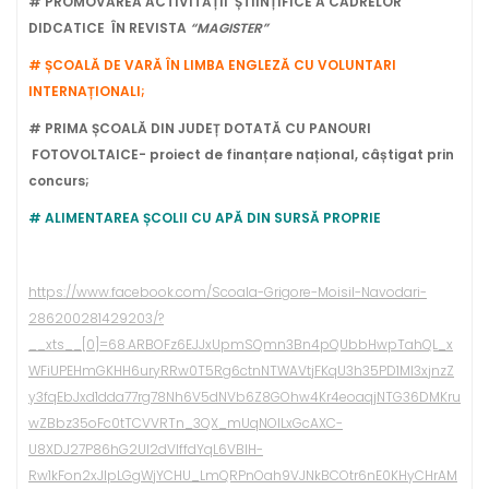
# PROMOVAREA ACTIVITĂȚII ȘTIINȚIFICE A CADRELOR
DIDCATICE ÎN REVISTA
“MAGISTER”
# ȘCOALĂ DE VARĂ ÎN LIMBA ENGLEZĂ CU VOLUNTARI
INTERNAȚIONALI;
# PRIMA ȘCOALĂ DIN JUDEȚ DOTATĂ CU PANOURI
FOTOVOLTAICE- proiect de finanțare național, câștigat prin
concurs
;
# ALIMENTAREA ȘCOLII CU APĂ DIN SURSĂ PROPRIE
https://www.facebook.com/Scoala-Grigore-Moisil-Navodari-
286200281429203/?
__xts__[0]=68.ARBOFz6EJJxUpmSQmn3Bn4pQUbbHwpTahQL_x
WFiUPEHmGKHH6uryRRw0T5Rg6ctnNTWAVtjFKqU3h35PD1MI3xjnzZ
y3fqEbJxd1dda77rg78Nh6V5dNVb6Z8GOhw4Kr4eoaqjNTG36DMKru
wZBbz35oFc0tTCVVRTn_3QX_mUqNOlLxGcAXC-
U8XDJ27P86hG2Ul2dVIffdYqL6VBIH-
Rw1kFon2xJlpLGgWjYCHU_LmQRPnOah9VJNkBCOtr6nE0KHyCHrAM