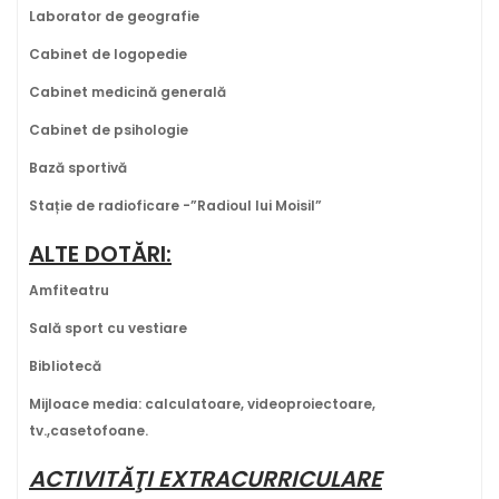
Laborator de geografie
Cabinet de logopedie
Cabinet medicină generală
Cabinet de psihologie
Bază sportivă
Sta
ție de radioficare -”Radioul lui Moisil”
ALTE DOTĂRI:
Amfiteatru
Sală sport cu vestiare
Bibliotecă
Mijloace media: calculatoare, videoproiectoare,
tv.,casetofoane.
ACTIVITĂŢI EXTRACURRICULARE