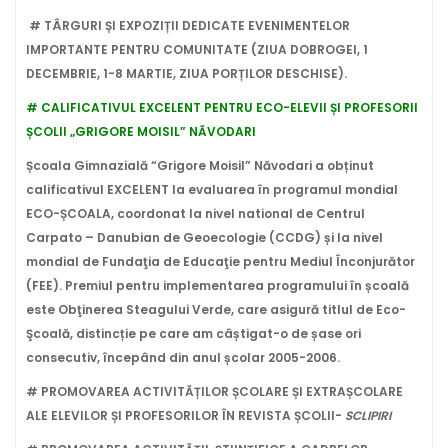
# T
Â
RGURI ȘI EXPOZIȚII DEDICATE EVENIMENTELOR
IMPORTANTE PENTRU COMUNITATE (ZIUA DOBROGEI, 1
DECEMBRIE, 1-8 MARTIE, ZIUA POR
Ț
ILOR DESCHISE).
# CALIFICATIVUL EXCELENT PENTRU ECO-ELEVII ȘI PROFESORII
ȘCOLII „GRIGORE MOISIL” NĂVODARI
Școala Gimnazială “Grigore Moisil” Năvodari a obținut
calificativul EXCELENT la evaluarea în programul mondial
ECO-ȘCOALA, coordonat la nivel national de Centrul
Carpato – Danubian de Geoecologie (CCDG) și la nivel
mondial de Fundaţia de Educaţie pentru Mediul Înconjurător
(FEE). Premiul pentru implementarea programului în școală
este Obţinerea Steagului Verde, care asigură titlul de Eco-
Şcoală, distincție pe care am câștigat-o de șase ori
consecutiv, începând din anul școlar 2005-2006.
# PROMOVAREA ACTIVITĂȚILOR ȘCOLARE ȘI EXTRAȘCOLARE
ALE ELEVILOR ȘI PROFESORILOR ÎN REVISTA ȘCOLII-
SCLIPIRI