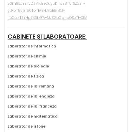
e0m8kdYETVDZMwBzCuybK_wZS_5f6Z23lI-
yLRoT5y1Bf56ToTEFZHJEbElElkKJ-
IlbOtxkT3YHpZX5hG7wMzS2bOp_pQ9zTHCfM
CABINETE ŞI LABORATOARE:
Laborator de informatică
Laborator de chimie
Laborator de biologie
Laborator de fizică
Laborator de lb. română
Laborator de lb. engleză
Laborator de lb. franceză
Laborator de matematică
Laborator de istorie