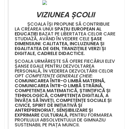
VIZIUNEA ȘCOLII
ȘCOALA ÎȘI PROPUNE SĂ CONTRIBUIE
LA CREAREA UNUI
SPAȚIU EUROPEAN AL
EDUCAȚIEI
BAZAT PE LIBERTATEA CELOR CARE
STUDIAZĂ, AVÂND ÎN VEDERE CELE
ȘASE
DIMENSIUNI
:
CALITATEA, INCLUZIUNEA ȘI
EGALITATEA DE GEN, TRANZIȚIILE VERZI ȘI
DIGITALE, CADRELE DIDACTICE.
ȘCOALA URMĂREȘTE SĂ OFERE FIECĂRUI ELEV
ȘANSE EGALE PENTRU DEZVOLTAREA
PERSONALĂ, ÎN VEDEREA DEZVOLTĂRII CELOR
OPT
COMPETENȚE GENERALE CHEIE
:
COMUNICAREA ÎNTR-O LIMBĂ MATERNĂ,
COMUNICAREA ÎNTR-O LIMBĂ STRĂINĂ,
COMPETENȚA MATEMATICĂ, ȘTIINȚIFICĂ ȘI
TEHNOLOGICĂ, COMPETENȚA DIGITALĂ, A
ÎNVĂȚA SĂ ÎNVEȚI, COMPETENȚE SOCIALE ȘI
CIVICE, SPIRIT DE INIȚIATIVĂ ȘI
ANTREPRENORIAT, SENSIBILIZARE ȘI
EXPRIMARE CULTURALĂ,
PENTRU FORMAREA
PROFILULUI ABSOLVENTULUI DE GIMNAZIU
SUSTENABIL PE PIAȚA MUNCII.