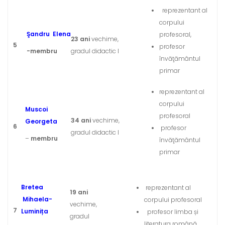
reprezentant al
corpului
Şandru
Elena
profesoral,
23 ani
vechime,
5
profesor
-membru
gradul didactic I
învăţământul
primar
reprezentant al
corpului
Muscoi
profesoral
34 ani
vechime,
Georgeta
6
profesor
gradul didactic I
–
membru
învăţământul
primar
Bretea
reprezentant al
19 ani
Mihaela-
corpului profesoral
vechime,
7
Luminița
profesor limba și
gradul
literatura română