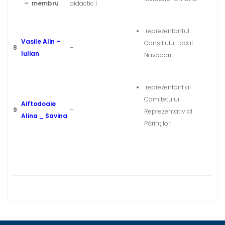
– membru
didactic I
reprezentantul
Vasile Alin –
Consiliului Local
8
–
Iulian
Navodari.
reprezentant al
Comitetului
Aiftodoaie
9
–
Reprezentativ al
Alina _ Savina
Părinţilor.