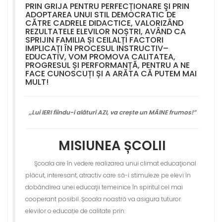
PRIN GRIJA PENTRU PERFECȚIONARE ŞI PRIN
ADOPTAREA UNUI STIL DEMOCRATIC DE
CĂTRE CADRELE DIDACTICE, VALORIZÂND
REZULTATELE ELEVILOR NOȘTRI, AVÂND CA
SPRIJIN FAMILIA ȘI CEILALȚI FACTORI
IMPLICAȚI ÎN PROCESUL INSTRUCTIV–
EDUCATIV, VOM PROMOVA CALITATEA,
PROGRESUL ȘI PERFORMANȚĂ, PENTRU A NE
FACE CUNOSCUȚI ȘI A ARĂTA CĂ PUTEM MAI
MULT!
,,Lui IERI fiindu-i alături AZI, va crește un MÂINE frumos!”
MISIUNEA ȘCOLII
Şcoala are în vedere realizarea unui climat educaţional
plăcut, interesant, atractiv care să-i stimuleze pe elevi în
dobândirea unei educaţii temeinice în spiritul cel mai
cooperant posibil. Școala noastră va asigura tuturor
elevilor o educație de calitate prin: