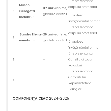
ü reprezentant al
Muscoi
corpului profesoral
37 ani
vechime,
6.
Georgeta
–
gradul didactic I
ü profesor
membru-
învăţământul primar
ü reprezentant al
corpului profesoral,
Şandru
Elena
–
26 ani
vechime,
7.
membru –
gradul didactic I
ü profesor
învăţământul primar
ü reprezentantul
8.
–
Consiliului Local
Navodari.
ü reprezentant al
Comitetului
9.
–
Reprezentativ al
Părinţilor.
COMPONENŢA CEAC 2024-2025