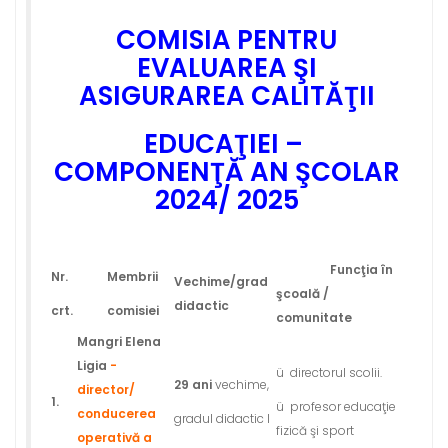
COMISIA PENTRU
EVALUAREA ŞI
ASIGURAREA CALITĂŢII
EDUCAŢIEI –
COMPONENŢĂ
AN ŞCOLAR
2024/ 2025
Func
ţ
ia în
Nr.
Membrii
Vechime/grad
şcoală /
didactic
crt.
comisiei
comunitate
Mangri
Elena
Ligia
-
ü directorul scolii.
29 ani
vechime,
director/
1.
ü profesor educaţie
conducerea
gradul didactic I
fizică şi sport
operativă a