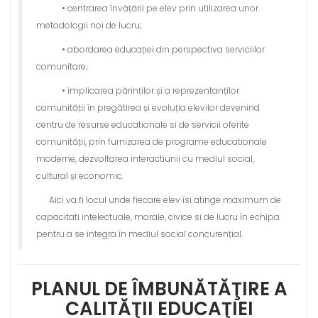
• centrarea învățării pe elev prin utilizarea unor
metodologii noi de lucru;
• abordarea educației din perspectiva serviciilor
comunitare;
• implicarea părinților și a reprezentanților
comunității în pregătirea și evoluția elevilor devenind
centru de resurse educationale si de servicii oferite
comunității, prin furnizarea de programe educationale
moderne, dezvoltarea interactiunii cu mediul social,
cultural și economic.
Aici va fi locul unde fiecare elev îsi atinge maximum de
capacitati intelectuale, morale, civice si de lucru în echipa
pentru a se integra în mediul social concurențial.
PLANUL DE ÎMBUNĂTĂŢIRE A
CALITĂŢII EDUCAŢIEI