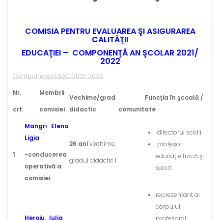
COMISIA PENTRU EVALUAREA ŞI ASIGURAREA
CALITĂŢII
EDUCAŢIEI – COMPONENŢĂ AN ŞCOLAR 2021/
2022
Componenţa CEAC 2021-2022
Nr.
Membrii
Vechime/grad
Func
ţ
ia în şcoală /
crt.
comisiei
didactic
comunitate
Mangri
Elena
directorul scolii.
Ligia
26 ani
vechime,
profesor
1
-conducerea
educaţie fizică şi
gradul didactic I
operativă a
sport
comisiei
reprezentant al
corpului
Heroiu
Iulia
profesoral