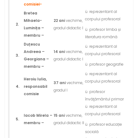
comisiei-
ü reprezentant al
Bretea
corpului profesoral
Mihaela-
22 ani
vechime,
2.
Luminița
–
gradul didactic I
ü profesor limba și
membru –
literatura română
Duțescu
ü reprezentant al
Andreea –
14 ani
vechime,
corpului profesoral
3.
Georgiana
–
gradul didactic I
ü profesor geografie
membru –
ü reprezentant al
Heroiu
Iulia,
corpului profesoral
37 ani
vechime,
4.
responsabil
gradul I
ü profesor
comisie
învăţământul primar
ü reprezentant al
corpului profesoral
Iacob
Mirela
–
15 ani
vechime,
5.
membru –
gradul didactic II
ü profesor educație
socială