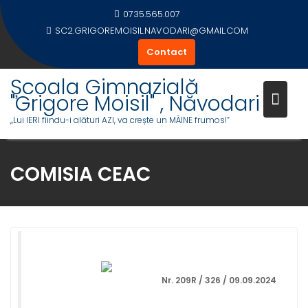
Skip
0735.565.007
to
SC2.GRIGOREMOISIL.NAVODARI@GMAIL.COM
content
Contact
Școala Gimnazială
"Grigore Moisil" , Năvodari
,,Lui IERI fiindu-i alături AZI, va crește un MÂINE frumos!”
COMISIA CEAC
Nr. 209R / 326 / 09.09.2024