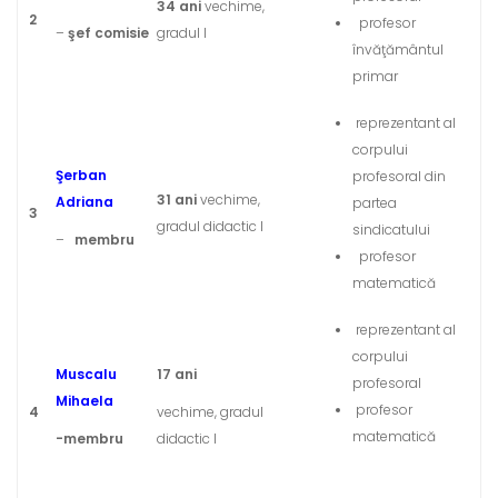
34 ani
vechime,
2
profesor
–
şef comisie
gradul I
învăţământul
primar
reprezentant al
corpului
Şerban
profesoral din
31 ani
vechime,
Adriana
partea
3
gradul didactic I
sindicatului
–
membru
profesor
matematică
reprezentant al
corpului
Muscalu
17 ani
profesoral
Mihaela
profesor
4
vechime, gradul
matematică
-membru
didactic I