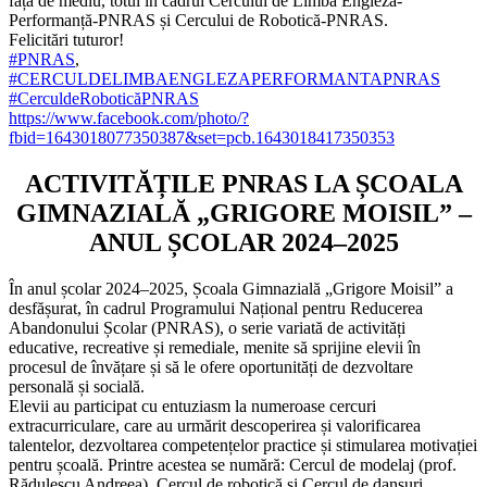
față de mediu, totul în cadrul Cercului de Limba Engleză-
Performanță-PNRAS și Cercului de Robotică-PNRAS.
Felicitări tuturor!
#PNRAS
,
#CERCULDELIMBAENGLEZAPERFORMANTAPNRAS
#CerculdeRoboticăPNRAS
https://www.facebook.com/photo/?
fbid=1643018077350387&set=pcb.1643018417350353
ACTIVITĂȚILE PNRAS LA ȘCOALA
GIMNAZIALĂ „GRIGORE MOISIL” –
ANUL ȘCOLAR 2024–2025
În anul școlar 2024–2025, Școala Gimnazială „Grigore Moisil” a
desfășurat, în cadrul Programului Național pentru Reducerea
Abandonului Școlar (PNRAS), o serie variată de activități
educative, recreative și remediale, menite să sprijine elevii în
procesul de învățare și să le ofere oportunități de dezvoltare
personală și socială.
Elevii au participat cu entuziasm la numeroase cercuri
extracurriculare, care au urmărit descoperirea și valorificarea
talentelor, dezvoltarea competențelor practice și stimularea motivației
pentru școală. Printre acestea se numără: Cercul de modelaj (prof.
Rădulescu Andreea), Cercul de robotică și Cercul de dansuri