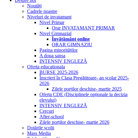
Despre noi
Noutăți
Cadrele noastre
Niveluri de invatamant
Nivel Primar
Orar INVATAMANT PRIMAR
Nivel Gimnazial
Învățământ online
ORAR GIMNAZIU
Pagina minorităților
A doua sansa
INTENSIV ENGLEZĂ
Oferta educationala
BURSE 2025-2026
Înscrieri în Clasa Pregătitoare- an școlar 2025-
2026
Zilele porților deschise- martie 2025
Oferta CDE (Disciplinele opționale la decizia
elevului)
INTENSIV ENGLEZĂ
Cercuri
After-school
Zilele porților deschise- martie 2026
Dotările școlii
Mass Media