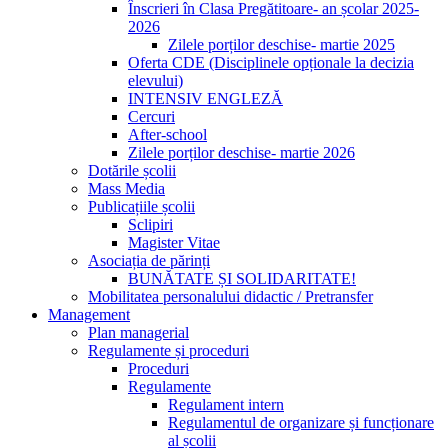
Înscrieri în Clasa Pregătitoare- an școlar 2025-
2026
Zilele porților deschise- martie 2025
Oferta CDE (Disciplinele opționale la decizia
elevului)
INTENSIV ENGLEZĂ
Cercuri
After-school
Zilele porților deschise- martie 2026
Dotările școlii
Mass Media
Publicațiile școlii
Sclipiri
Magister Vitae
Asociația de părinți
BUNĂTATE ȘI SOLIDARITATE!
Mobilitatea personalului didactic / Pretransfer
Management
Plan managerial
Regulamente și proceduri
Proceduri
Regulamente
Regulament intern
Regulamentul de organizare și funcționare
al școlii