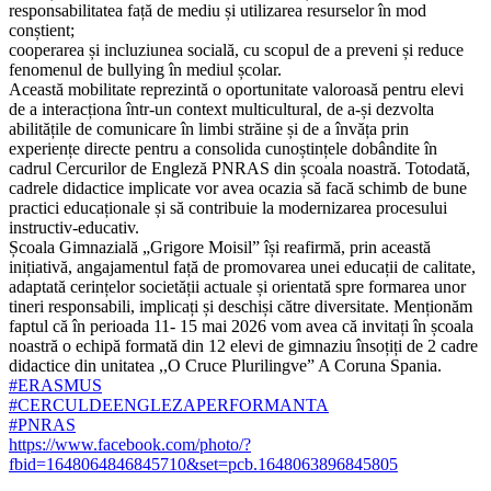
responsabilitatea față de mediu și utilizarea resurselor în mod
conștient;
cooperarea și incluziunea socială, cu scopul de a preveni și reduce
fenomenul de bullying în mediul școlar.
Această mobilitate reprezintă o oportunitate valoroasă pentru elevi
de a interacționa într-un context multicultural, de a-și dezvolta
abilitățile de comunicare în limbi străine și de a învăța prin
experiențe directe pentru a consolida cunoștințele dobândite în
cadrul Cercurilor de Engleză PNRAS din școala noastră. Totodată,
cadrele didactice implicate vor avea ocazia să facă schimb de bune
practici educaționale și să contribuie la modernizarea procesului
instructiv-educativ.
Școala Gimnazială „Grigore Moisil” își reafirmă, prin această
inițiativă, angajamentul față de promovarea unei educații de calitate,
adaptată cerințelor societății actuale și orientată spre formarea unor
tineri responsabili, implicați și deschiși către diversitate. Menționăm
faptul că în perioada 11- 15 mai 2026 vom avea că invitați în școala
noastră o echipă formată din 12 elevi de gimnaziu însoțiți de 2 cadre
didactice din unitatea ,,O Cruce Plurilingve” A Coruna Spania.
#ERASMUS
#CERCULDEENGLEZAPERFORMANTA
#PNRAS
https://www.facebook.com/photo/?
fbid=1648064846845710&set=pcb.1648063896845805