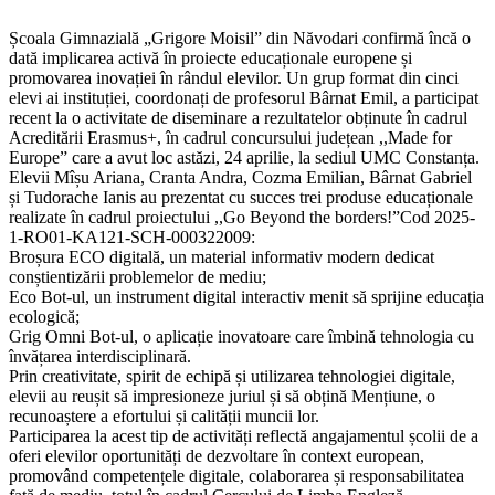
Școala Gimnazială „Grigore Moisil” din Năvodari confirmă încă o
dată implicarea activă în proiecte educaționale europene și
promovarea inovației în rândul elevilor. Un grup format din cinci
elevi ai instituției, coordonați de profesorul Bârnat Emil, a participat
recent la o activitate de diseminare a rezultatelor obținute în cadrul
Acreditării Erasmus+, în cadrul concursului județean ,,Made for
Europe” care a avut loc astăzi, 24 aprilie, la sediul UMC Constanța.
Elevii Mîșu Ariana, Cranta Andra, Cozma Emilian, Bârnat Gabriel
și Tudorache Ianis au prezentat cu succes trei produse educaționale
realizate în cadrul proiectului ,,Go Beyond the borders!”Cod 2025-
1-RO01-KA121-SCH-000322009:
Broșura ECO digitală, un material informativ modern dedicat
conștientizării problemelor de mediu;
Eco Bot-ul, un instrument digital interactiv menit să sprijine educația
ecologică;
Grig Omni Bot-ul, o aplicație inovatoare care îmbină tehnologia cu
învățarea interdisciplinară.
Prin creativitate, spirit de echipă și utilizarea tehnologiei digitale,
elevii au reușit să impresioneze juriul și să obțină Mențiune, o
recunoaștere a efortului și calității muncii lor.
Participarea la acest tip de activități reflectă angajamentul școlii de a
oferi elevilor oportunități de dezvoltare în context european,
promovând competențele digitale, colaborarea și responsabilitatea