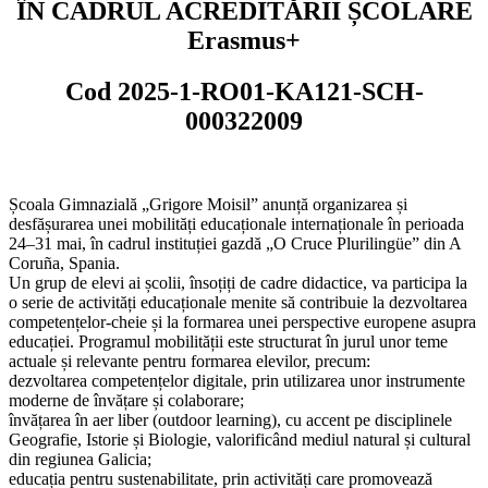
ÎN CADRUL ACREDITĂRII ȘCOLARE
Erasmus+
Cod 2025-1-RO01-KA121-SCH-
000322009
Școala Gimnazială „Grigore Moisil” anunță organizarea și
desfășurarea unei mobilități educaționale internaționale în perioada
24–31 mai, în cadrul instituției gazdă „O Cruce Plurilingüe” din A
Coruña, Spania.
Un grup de elevi ai școlii, însoțiți de cadre didactice, va participa la
o serie de activități educaționale menite să contribuie la dezvoltarea
competențelor-cheie și la formarea unei perspective europene asupra
educației. Programul mobilității este structurat în jurul unor teme
actuale și relevante pentru formarea elevilor, precum:
dezvoltarea competențelor digitale, prin utilizarea unor instrumente
moderne de învățare și colaborare;
învățarea în aer liber (outdoor learning), cu accent pe disciplinele
Geografie, Istorie și Biologie, valorificând mediul natural și cultural
din regiunea Galicia;
educația pentru sustenabilitate, prin activități care promovează