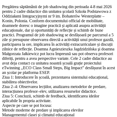
Pregătirea săptămânii de job shadowing din perioada 4-8 mai 2026
pentru 2 cadre didactice din unitatea şcolară Szkoła Podstawowa z
Oddziałami Integracyjnymi nr 9 im. Bohaterów Westerplatte –
Konin, Polonia. Conform documentului official de mobilitate,
doamnele doresc o imagine practică și aplicată asupra activității
educaționale, dar și oportunități de reflecție și schimb de bune
practici. Programul de job shadowing se desfășoară pe parcursul a 5
zile și presupune observarea directă a activității unui profesor gazdă,
participarea la ore, implicarea în activități extracurriculare și discuții
zilnice de reflecție. Doamna Agnieszieszka Jagdzidzińska şi doamna
Małgorzata Jałkiewicz pot lucra împreună sau pot observa profesori
diferiți, pentru a avea perspective variate. Cele 2 cadre didactice au
avut deja contact cu unitatea noastră școală grație proiectului
eTwinning ,,ECO Class Small Steps, Big Impact” desfășurat în acest
an școlar pe platforma ESEP.
Ziua 1: Introducere în școală, prezentarea sistemului educațional,
stabilirea obiectivelor.
Ziua 2–4: Observarea lecțiilor, analizarea metodelor de predare,
interacțiunea profesor–elev, utilizarea resurselor didactice.
Ziua 5: Concluzii, schimb de feedback, identificarea ideilor
aplicabile în propria activitate.
Aspecte pe care se pot focusa:
Metode moderne de predare și implicarea elevilor
Managementul clasei și climatul educațional