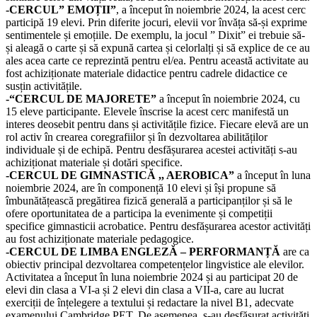
-CERCUL” EMOȚII”
, a început în noiembrie 2024, la acest cerc
participă 19 elevi. Prin diferite jocuri, elevii vor învăța să-și exprime
sentimentele și emoțiile. De exemplu, la jocul ” Dixit” ei trebuie să-
și aleagă o carte și să expună cartea și celorlalți și să explice de ce au
ales acea carte ce reprezintă pentru el/ea. Pentru această activitate au
fost achiziționate materiale didactice pentru cadrele didactice ce
susțin activitățile.
-“CERCUL DE MAJORETE”
a început în noiembrie 2024, cu
15 eleve participante. Elevele înscrise la acest cerc manifestă un
interes deosebit pentru dans și activitățile fizice. Fiecare elevă are un
rol activ în crearea coregrafiilor și în dezvoltarea abilităților
individuale și de echipă. Pentru desfășurarea acestei activități s-au
achiziționat materiale și dotări specifice.
-CERCUL DE GIMNASTICĂ ,, AEROBICA”
a început în luna
noiembrie 2024, are în componență 10 elevi și își propune să
îmbunătățească pregătirea fizică generală a participanților și să le
ofere oportunitatea de a participa la evenimente și competiții
specifice gimnasticii acrobatice. Pentru desfășurarea acestor activități
au fost achiziționate materiale pedagogice.
-CERCUL DE LIMBA ENGLEZĂ – PERFORMANȚĂ
are ca
obiectiv principal dezvoltarea competențelor lingvistice ale elevilor.
Activitatea a început în luna noiembrie 2024 și au participat 20 de
elevi din clasa a VI-a și 2 elevi din clasa a VII-a, care au lucrat
exerciții de înțelegere a textului și redactare la nivel B1, adecvate
examenului Cambridge PET. De asemenea, s-au desfășurat activități