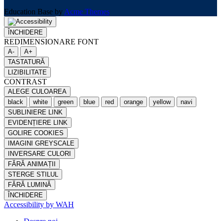
Education Base by
Acme Themes
ÎNCHIDERE
REDIMENSIONARE FONT
A-
A+
TASTATURĂ
LIZIBILITATE
CONTRAST
ALEGE CULOAREA
black
white
green
blue
red
orange
yellow
navi
SUBLINIERE LINK
EVIDENȚIERE LINK
GOLIRE COOKIES
IMAGINI GREYSCALE
INVERSARE CULORI
FĂRĂ ANIMAȚII
STERGE STILUL
FĂRĂ LUMINĂ
ÎNCHIDERE
Accessibility by WAH