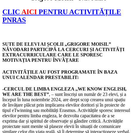
CLIC
AICI
PENTRU ACTIVITĂȚILE
PNRAS
SUTE DE ELEVI AI ȘCOLII „GRIGORE MOISIL”
NĂVODARI PARTICIPĂ LA CERCURI ȘI ACTIVITĂȚI
EXTRACURRICULARE CARE LE SPORESC
MOTIVAȚIA PENTRU ÎNVĂȚARE
ACTIVITĂȚILE AU FOST PROGRAMATE ÎN BAZA
UNUI CALENDAR PRESTABILIT:
-CERCUL DE LIMBA ENGLEZA ,,WE KNOW ENGLISH,
WE ARE THE BEST”
, – sunt înscriși un număr de 23 elevi, și a
început în luna noiembrie 2024, are drept scop crearea unui spațiu
de învățare plăcut prin implicarea elevilor doritori și în proiecte de
tipul eTwinning sau mobilități Erasmus. Activitățile sporesc interesul
elevilor pentru limba engleza, le dezvolta capacitatea de a se
exprima dar și spiritul de observație și gândire critică. Activitățile
proiectate sunt menite să plaseze elevii în situații de comunicare
similare celor din viața reală, să îi determine să interacționeze verbal.