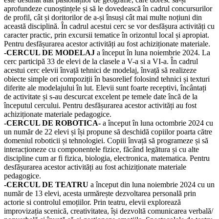
aprofundeze cunoștințele și să le dovedească în cadrul concursurilor
de profil, cât și doritorilor de a-și însuși cât mai multe noțiuni din
această disciplină. În cadrul acestui cerc se vor desfășura activități cu
caracter practic, prin excursii tematice în orizontul local și apropiat.
Pentru desfășurarea acestor activități au fost achiziționate materiale.
-CERCUL DE MODELAJ
a început în luna noiembrie 2024. La
cerc participă 33 de elevi de la clasele a V-a si a VI-a. În cadrul
acestui cerc elevii învață tehnici de modelaj, învață să realizeze
obiecte simple ori compoziții în basorelief folosind tehnici și texturi
diferite ale modelajului în lut. Elevii sunt foarte receptivi, încântați
de activitate și s-au descurcat excelent pe temele date încă de la
începutul cercului. Pentru desfășurarea acestor activități au fost
achiziționate materiale pedagogice.
-CERCUL DE ROBOTICA-
a început în luna octombrie 2024 cu
un număr de 22 elevi și își propune să deschidă copiilor poarta către
domeniul roboticii și tehnologiei. Copiii învață să programeze și să
interacționeze cu componentele fizice, făcând legătura și cu alte
discipline cum ar fi fizica, biologia, electronica, matematica. Pentru
desfășurarea acestor activități au fost achiziționate materiale
pedagogice.
-CERCUL DE TEATRU
a început din luna noiembrie 2024 cu un
număr de 13 elevi, acesta urmărește dezvoltarea personală prin
actorie si controlul emoțiilor. Prin teatru, elevii explorează
improvizația scenică, creativitatea, își dezvoltă comunicarea verbală/