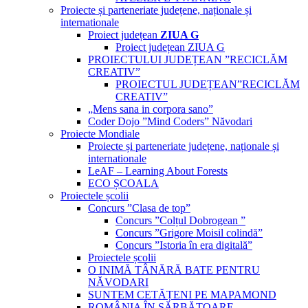
Proiecte și parteneriate județene, naționale și
internationale
Proiect județean
ZIUA G
Proiect județean ZIUA G
PROIECTULUI JUDEȚEAN ”RECICLĂM
CREATIV”
PROIECTUL JUDEȚEAN”RECICLĂM
CREATIV”
„Mens sana in corpora sano”
Coder Dojo ”Mind Coders” Năvodari
Proiecte Mondiale
Proiecte și parteneriate județene, naționale și
internationale
LeAF – Learning About Forests
ECO ȘCOALA
Proiectele școlii
Concurs ”Clasa de top”
Concurs ”Colțul Dobrogean ”
Concurs ”Grigore Moisil colindă”
Concurs ”Istoria în era digitală”
Proiectele școlii
O INIMĂ TÂNĂRĂ BATE PENTRU
NĂVODARI
SUNTEM CETĂȚENI PE MAPAMOND
ROMÂNIA ÎN SĂRBĂTOARE