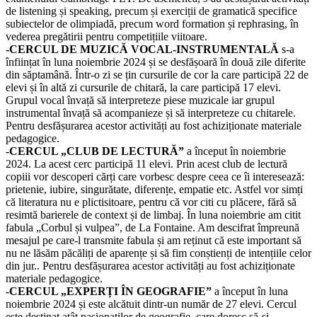
de listening și speaking, precum și exerciții de gramatică specifice
subiectelor de olimpiadă, precum word formation și rephrasing, în
vederea pregătirii pentru competițiile viitoare.
-CERCUL DE MUZICĂ VOCAL-INSTRUMENTALĂ
s-a
înființat în luna noiembrie 2024 și se desfășoară în două zile diferite
din săptamână. Într-o zi se țin cursurile de cor la care participă 22 de
elevi și în altă zi cursurile de chitară, la care participă 17 elevi.
Grupul vocal învață să interpreteze piese muzicale iar grupul
instrumental învață să acompanieze și să interpreteze cu chitarele.
Pentru desfășurarea acestor activități au fost achiziționate materiale
pedagogice.
-CERCUL „CLUB DE LECTURĂ”
a început în noiembrie
2024. La acest cerc participă 11 elevi. Prin acest club de lectură
copiii vor descoperi cărți care vorbesc despre ceea ce îi interesează:
prietenie, iubire, singurătate, diferențe, empatie etc. Astfel vor simți
că literatura nu e plictisitoare, pentru că vor citi cu plăcere, fără să
resimtă barierele de context și de limbaj. În luna noiembrie am citit
fabula „Corbul și vulpea”, de La Fontaine. Am descifrat împreună
mesajul pe care-l transmite fabula și am reținut că este important să
nu ne lăsăm păcăliți de aparențe și să fim conștienți de intențiile celor
din jur.. Pentru desfășurarea acestor activități au fost achiziționate
materiale pedagogice.
-CERCUL „EXPERȚI ÎN GEOGRAFIE”
a început în luna
noiembrie 2024 și este alcătuit dintr-un număr de 27 elevi. Cercul
este destinat atât pasionaților de geografie, care doresc să-și