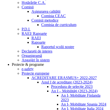
Hotărârile C.A.
Comisii
Asigurarea calităţii
Comisia CEAC
Comisii metodice
Comisia de curriculum
P.D.I.
RAEI/ Rapoarte
RAEI
Rapoarte
Raportul școlii nostre
Declarații de interes
Organigramă
Angajări în sistem
Proiecte & programe
e-safety
Proiecte europene
ACREDITARE ERASMUS+ 2022-2027
Anul I de acreditare (2023-2024)
Procedura de selecție 2023
An I – Mobilități (2023-2024)
An I- Mobilitate Finlanda
2023
An I- Mobilitate Spania 2024
An I- Mobilitate Italia 2024