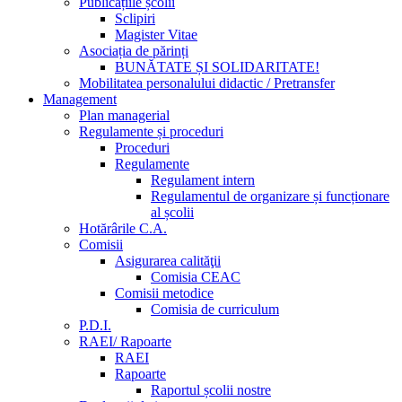
Publicațiile școlii
Sclipiri
Magister Vitae
Asociația de părinți
BUNĂTATE ȘI SOLIDARITATE!
Mobilitatea personalului didactic / Pretransfer
Management
Plan managerial
Regulamente și proceduri
Proceduri
Regulamente
Regulament intern
Regulamentul de organizare și funcționare
al școlii
Hotărârile C.A.
Comisii
Asigurarea calităţii
Comisia CEAC
Comisii metodice
Comisia de curriculum
P.D.I.
RAEI/ Rapoarte
RAEI
Rapoarte
Raportul școlii nostre