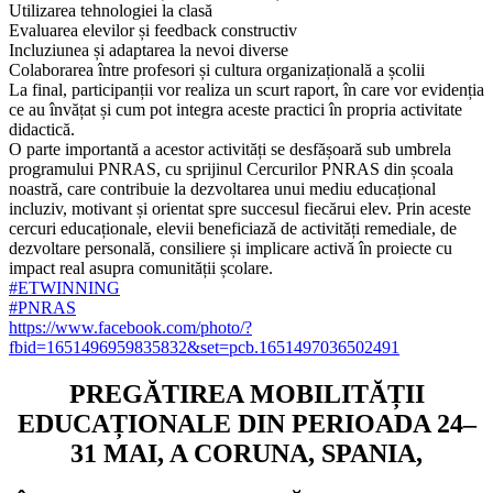
Utilizarea tehnologiei la clasă
Evaluarea elevilor și feedback constructiv
Incluziunea și adaptarea la nevoi diverse
Colaborarea între profesori și cultura organizațională a școlii
La final, participanții vor realiza un scurt raport, în care vor evidenția
ce au învățat și cum pot integra aceste practici în propria activitate
didactică.
O parte importantă a acestor activități se desfășoară sub umbrela
programului PNRAS, cu sprijinul Cercurilor PNRAS din școala
noastră, care contribuie la dezvoltarea unui mediu educațional
incluziv, motivant și orientat spre succesul fiecărui elev. Prin aceste
cercuri educaționale, elevii beneficiază de activități remediale, de
dezvoltare personală, consiliere și implicare activă în proiecte cu
impact real asupra comunității școlare.
#ETWINNING
#PNRAS
https://www.facebook.com/photo/?
fbid=1651496959835832&set=pcb.1651497036502491
PREGĂTIREA MOBILITĂȚII
EDUCAȚIONALE DIN PERIOADA 24–
31 MAI, A CORUNA, SPANIA,