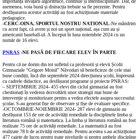
importanța învățării algoritmice, continue și interdisciplinare. Dar, de
asemenea, voia bună și distracția trebuie sa fie prezente. Pentru
desfășurarea acestor activități au fost achiziționate materiale
pedagogice.
-CERC-OINA, SPORTUL NOSTRU NATIONAL
-Ne mândrim
cu acest fapt, că avem și noi un sport național, așa cum au și
americanii baseball-ul. A început în luna noiembrie 2024 cu un
număr de 16 elevi.
PNRAS
-NE PASĂ DE FIECARE ELEV ÎN PARTE
Pentru că ne dorim din tot sufletul ca profesorii și elevii Școlii
Gimnaziale “Grigore Moisil” Năvodari să beneficieze de cele mai
bune condiții, încă din septembrie 2024 direcțiunea școlii, împreună
cu cadrele didactice, au desfășurat programe și proiecte PNRAS:
– SEPTEMBRIE 2024- 455 elevi din ciclul gimnazial au fost
chestionați în vederea dezvoltării unor strategii mai bune de
intervenție și monitorizare pentru a vedea efectele asupra succesului
școlar. S-au generat fișe de observare și fișe de evaluare specifice.
-OCTOMBRIE-NOIEMBRIE 2024- 287 elevi de gimnaziu au
desfășurat 153 de ore de activități remediale la disciplinele limba și
literatura română și matematica. La limba și literatura română au fost
realizate 75 ore de activități remediale. La matematică au fost
realizate 78 h de activități remediale. Pentru acestea s-au achiziționat
477 caiete de lucru pentru toate nivelurile și pentru ambele discipline