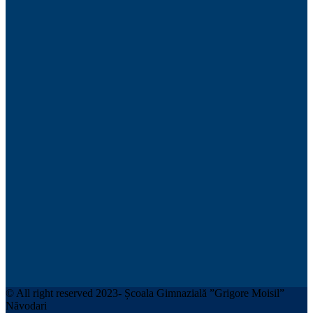
© All right reserved 2023- Școala Gimnazială ”Grigore Moisil”
Năvodari