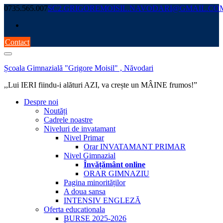
Skip
0735.565.007
SC2.GRIGOREMOISIL.NAVODARI@GMAIL.CO
to
content
Contact
Școala Gimnazială "Grigore Moisil" , Năvodari
,,Lui IERI fiindu-i alături AZI, va crește un MÂINE frumos!”
Despre noi
Noutăți
Cadrele noastre
Niveluri de invatamant
Nivel Primar
Orar INVATAMANT PRIMAR
Nivel Gimnazial
Învățământ online
ORAR GIMNAZIU
Pagina minorităților
A doua sansa
INTENSIV ENGLEZĂ
Oferta educationala
BURSE 2025-2026