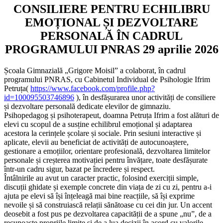
CONSILIERE PENTRU ECHILIBRU
EMOȚIONAL ȘI DEZVOLTARE
PERSONALĂ ÎN CADRUL
PROGRAMULUI PNRAS 29 aprilie 2026
Școala Gimnazială „Grigore Moisil” a colaborat, în cadrul
programului PNRAS, cu Cabinetul Individual de Psihologie Ifrim
Petruța(
https://www.facebook.com/profile.php?
id=100095503746896
), în desfășurarea unor activități de consiliere
și dezvoltare personală dedicate elevilor de gimnaziu.
Psihopedagog și psihoterapeut, doamna Petruța Ifrim a fost alături de
elevi cu scopul de a susține echilibrul emoțional și adaptarea
acestora la cerințele școlare și sociale. Prin sesiuni interactive și
aplicate, elevii au beneficiat de activități de autocunoaștere,
gestionare a emoțiilor, orientare profesională, dezvoltarea limitelor
personale și creșterea motivației pentru învățare, toate desfășurate
într-un cadru sigur, bazat pe încredere și respect.
Întâlnirile au avut un caracter practic, folosind exerciții simple,
discuții ghidate și exemple concrete din viața de zi cu zi, pentru a-i
ajuta pe elevi să își înțeleagă mai bine reacțiile, să își exprime
nevoile și să construiască relații sănătoase cu cei din jur. Un accent
deosebit a fost pus pe dezvoltarea capacității de a spune „nu”, de a
recunoaște propriile limite și de a lua decizii în acord cu valorile