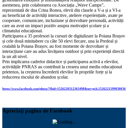
asemenea, prin colaborarea cu Asociația „Wave Camps”,
reprezentată de dna Crina Bonea, elevii din clasele a V-a și a VI-a
au beneficiat de activități interactive, ateliere experiențiale, axate pe
cooperare, comunicare, incluziune și dezvoltare personală, activități
care au avut un impact pozitiv asupra motivației școlare și a
climatului educațional.
Participarea a 35 profesori la cursuri de digitalizare la Poiana Brașov
și cele două minitabere cu câte 50 elevi fiecare, una la Predeal și
cealaltă la Poiana Brașov, au fost momente de dezvoltare și
interacțiune care au adus învățarea outdoor și prin experiență directă
la un alt nivel.
Prin implicarea cadrelor didactice și participarea activă a elevilor,
activitățile PNRAS au contribuit la crearea unui mediu educațional
prietenos, la creșterea încrederii elevilor în propriile forțe și la
reducerea riscului de abandon școlar.
https://www.facebook.com/photo/?fbid=1526220312363498&set=pcb.1526221599030036
Apreciați pagina de Facebook