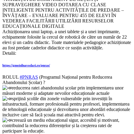
SUPRAVEGHERE VIDEO DOTAREA CU CLASE
INTELIGENTE PENTRU ACTIVITĂȚILE DE PREDARE –
ÎNVĂȚARE – EVALUARE PENTRU 455 DE ELEVI ÎN
VEDEREA FACILITĂRII UTILIZĂRII RESURSELOR
EDUCAȚIONALE DIGITALE
Achiziționarea unui laptop, a unei tablete și a unei imprimante,
echipamente folosite la cercul de robotică de către un număr de 22
elevi și un cadru didactic. Toate materialele pedagogice achiziționate
au fost predate cadrelor didactice ce susțin activitățile.
Detalii:
https://gmoisilnavodari.ro/pnras/
ROLUL
#PNRAS
(Programul Național pentru Reducerea
Abandonului Școlar) ?
reducerea ratei abandonului școlar prin implementarea unor
măsuri moderne și adaptate nevoilor educaționale actuale
sprijină școlile din zonele vulnerabile prin investiții în
infrastructură, formare profesională pentru profesori, implementarea
de tehnologii educaționale și dezvoltarea unor abordări educaționale
incluzive care să facă școala mai atractivă pentru elevi.
creează un mediu educațional sigur, accesibil și motivant,
contribuind la reducerea diferențelor și la creșterea ratei de
participare la educație.