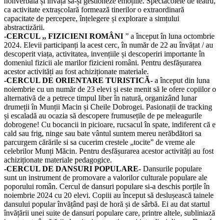
nonverbală și învață să-și gestioneze emoțiile. Spectacolele de teatru,
ca activitate extrașcolară formează tinerilor o extraordinară
capacitate de percepere, înțelegere și explorare a simțului
abstractizării.
-CERCUL ,, FIZICIENI ROMÂNI
” a început în luna octombrie
2024. Elevii participanți la acest cerc, în număr de 22 au învățat / au
descoperit viața, activitatea, invențiile și descoperiri importante în
domeniul fizicii ale marilor fizicieni români. Pentru desfășurarea
acestor activități au fost achiziționate materiale.
-CERCUL DE ORIENTARE TURISTICĂ-
a început din luna
noiembrie cu un număr de 23 elevi și este menit să le ofere copiilor o
alternativă de a petrece timpul liber în natură, organizând lunar
drumeții în Munții Macin și Cheile Dobrogei. Pasionații de tracking
și escaladă au ocazia să descopere frumusețile de pe meleagurile
dobrogene! Cu bocancii in picioare, rucsacul în spate, indiferent că e
cald sau frig, ninge sau bate vântul suntem mereu nerăbdători sa
parcurgem cărările si sa cucerim crestele „tocite” de vreme ale
celebrilor Munți Măcin. Pentru desfășurarea acestor activități au fost
achiziționate materiale pedagogice.
-CERCUL DE DANSURI POPULARE-
Dansurile populare
sunt un instrument de promovare a valorilor culturale populare ale
poporului român. Cercul de dansuri populare si-a deschis porțile în
noiembrie 2024 cu 20 elevi. Copiii au început să deslușească tainele
dansului popular învățând pași de horă și de sârbă. Ei au dat startul
învățării unei suite de dansuri populare care, printre altele, subliniază