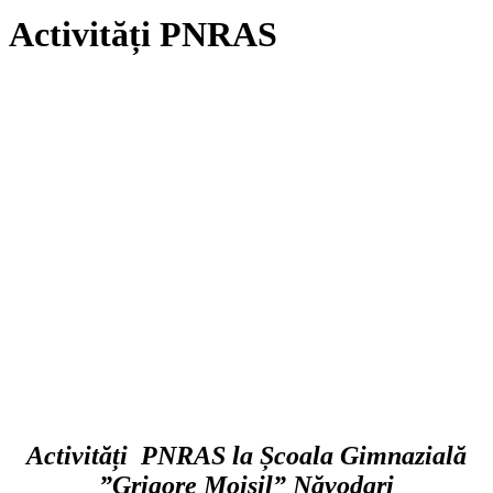
Activități PNRAS
A
c
tivi
t
ăți PNRAS la Șco
ala Gimnazială
”Grigore Moisil” Năvodari