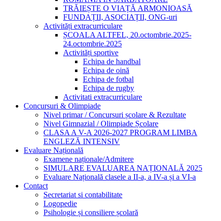
TRĂIEȘTE O VIAȚĂ ARMONIOASĂ
FUNDAȚII, ASOCIAȚII, ONG-uri
Activități extracurriculare
ȘCOALA ALTFEL, 20.octombrie.2025-
24.octombrie.2025
Activități sportive
Echipa de handbal
Echipa de oină
Echipa de fotbal
Echipa de rugby
Activitati extracurriculare
Concursuri & Olimpiade
Nivel primar / Concursuri școlare & Rezultate
Nivel Gimnazial / Olimpiade Școlare
CLASA A V-A 2026-2027 PROGRAM LIMBA
ENGLEZĂ INTENSIV
Evaluare Națională
Examene naționale/Admitere
SIMULARE EVALUAREA NAȚIONALĂ 2025
Evaluare Națională clasele a II-a, a IV-a și a VI-a
Contact
Secretariat si contabilitate
Logopedie
Psihologie și consiliere școlară