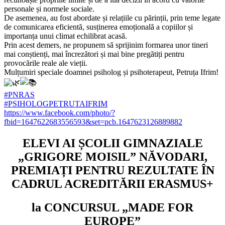
personale și normele sociale.
De asemenea, au fost abordate și relațiile cu părinții, prin teme legate
de comunicarea eficientă, susținerea emoțională a copiilor și
importanța unui climat echilibrat acasă.
Prin acest demers, ne propunem să sprijinim formarea unor tineri
mai conștienți, mai încrezători și mai bine pregătiți pentru
provocările reale ale vieții.
Mulțumiri speciale doamnei psiholog și psihoterapeut, Petruța Ifrim!
#PNRAS
#PSIHOLOGPETRUTAIFRIM
https://www.facebook.com/photo/?
fbid=1647622683556593&set=pcb.1647623126889882
ELEVI AI ȘCOLII GIMNAZIALE
„GRIGORE MOISIL” NĂVODARI,
PREMIAȚI PENTRU REZULTATE ÎN
CADRUL ACREDITĂRII ERASMUS+
la CONCURSUL „MADE FOR
EUROPE”