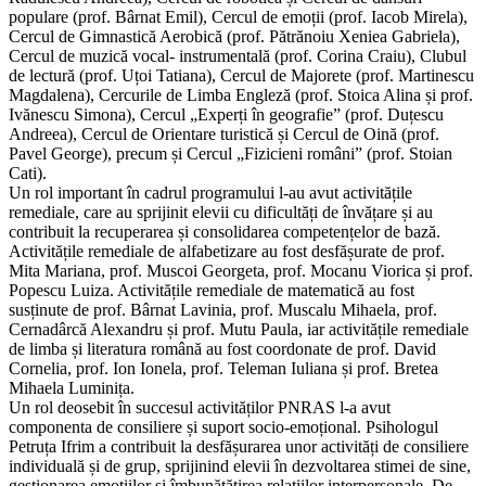
populare (prof. Bârnat Emil), Cercul de emoții (prof. Iacob Mirela),
Cercul de Gimnastică Aerobică (prof. Pătrănoiu Xeniea Gabriela),
Cercul de muzică vocal- instrumentală (prof. Corina Craiu), Clubul
de lectură (prof. Uțoi Tatiana), Cercul de Majorete (prof. Martinescu
Magdalena), Cercurile de Limba Engleză (prof. Stoica Alina și prof.
Ivănescu Simona), Cercul „Experți în geografie” (prof. Duțescu
Andreea), Cercul de Orientare turistică și Cercul de Oină (prof.
Pavel George), precum și Cercul „Fizicieni români” (prof. Stoian
Cati).
Un rol important în cadrul programului l-au avut activitățile
remediale, care au sprijinit elevii cu dificultăți de învățare și au
contribuit la recuperarea și consolidarea competențelor de bază.
Activitățile remediale de alfabetizare au fost desfășurate de prof.
Mita Mariana, prof. Muscoi Georgeta, prof. Mocanu Viorica și prof.
Popescu Luiza. Activitățile remediale de matematică au fost
susținute de prof. Bârnat Lavinia, prof. Muscalu Mihaela, prof.
Cernadârcă Alexandru și prof. Mutu Paula, iar activitățile remediale
de limba și literatura română au fost coordonate de prof. David
Cornelia, prof. Ion Ionela, prof. Teleman Iuliana și prof. Bretea
Mihaela Luminița.
Un rol deosebit în succesul activităților PNRAS l-a avut
componenta de consiliere și suport socio-emoțional. Psihologul
Petruța Ifrim a contribuit la desfășurarea unor activități de consiliere
individuală și de grup, sprijinind elevii în dezvoltarea stimei de sine,
gestionarea emoțiilor și îmbunătățirea relațiilor interpersonale. De