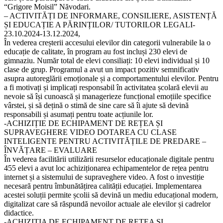
“Grigore Moisil” Năvodari.
– ACTIVITĂȚI DE INFORMARE, CONSILIERE, ASISTENȚĂ
ȘI EDUCAȚIE A PĂRINȚILOR/ TUTORILOR LEGALI-
23.10.2024-13.12.2024,
În vederea creșterii accesului elevilor din categorii vulnerabile la o
educație de calitate, în program au fost incluși 230 elevi de
gimnaziu. Număr total de elevi consiliați: 10 elevi individual și 10
clase de grup. Programul a avut un impact pozitiv semnificativ
asupra autoreglării emoționale și a comportamentului elevilor. Pentru
a fi motivați și implicați responsabil în activitatea școlară elevii au
nevoie să își cunoască și managerieze funcțional emoțiile specifice
vârstei, și să dețină o stimă de sine care să îi ajute să devină
responsabili și asumați pentru toate acțiunile lor.
-ACHIZIȚIE DE ECHIPAMENT DE REȚEA ȘI
SUPRAVEGHERE VIDEO DOTAREA CU CLASE
INTELIGENTE PENTRU ACTIVITĂȚILE DE PREDARE –
ÎNVĂȚARE – EVALUARE
În vederea facilitării utilizării resurselor educaționale digitale pentru
455 elevi a avut loc achiziționarea echipamentelor de rețea pentru
internet și a sistemului de supraveghere video. A fost o investiție
necesară pentru îmbunătățirea calității educației. Implementarea
acestei soluții permite școlii să devină un mediu educațional modern,
digitalizat care să răspundă nevoilor actuale ale elevilor și cadrelor
didactice.
-ACHIZIȚIA DE ECHIPAMENT DE REȚEA ȘI