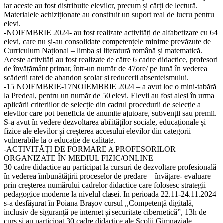
iar aceste au fost distribuite elevilor, precum și cărți de lectură.
Materialele achiziționate au constituit un suport real de lucru pentru
elevi.
-NOIEMBRIE 2024- au fost realizate activități de alfabetizare cu 64
elevi, care nu și-au consolidate competențele minime prevăzute de
Curriculum Național – limba și literatură română și matematică.
Aceste activități au fost realizate de către 6 cadre didactice, profesori
de învățământ primar, într-un număr de 47ore/ pe lună în vederea
scăderii ratei de abandon școlar și reducerii absenteismului.
-15 NOIEMBRIE-17NOIEMBRIE 2024 – a avut loc o mini-tabără
la Predeal, pentru un număr de 50 elevi. Elevii au fost aleși în urma
aplicării criteriilor de selecție din cadrul procedurii de selecție a
elevilor care pot beneficia de anumite ajutoare, subvenții sau premii.
S-a avut în vedere dezvoltarea abilităților sociale, educaționale și
fizice ale elevilor și creșterea accesului elevilor din categorii
vulnerabile la o educație de calitate.
-ACTIVITĂȚI DE FORMARE A PROFESORILOR
ORGANIZATE ÎN MEDIUL FIZIC/ONLINE
30 cadre didactice au participat la cursuri de dezvoltare profesională
în vederea îmbunătățirii proceselor de predare – învățare- evaluare
prin creșterea numărului cadrelor didactice care folosesc strategii
pedagogice moderne la nivelul clasei. In perioada 22.11-24.11.2024
s-a desfășurat în Poiana Brașov cursul ,,Competență digitală,
inclusiv de siguranță pe internet și securitate cibernetică”, 13h de
curs și au participat 30 cadre didactice ale Școlii Gimnaziale