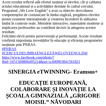
Acest rezultat reflectă atât efortul susținut al elevilor, cât și calitatea
actului educațional și a activităților derulate în cadrul cercului.
Programul „We Love English” a avut ca obiectiv dezvoltarea
competențelor de comunicare în limba engleză, pregătirea elevilor
pentru examene internaționale și creșterea încrederii în utilizarea
limbii în contexte reale. Metodele interactive, materialele moderne și
implicarea profesorilor au contribuit decisiv la atingerea acestor
rezultate.
Felicităm elevii pentru perseverență și performanță. Aceste rezultate
confirmă importanța investițiilor în educație și eficiența programelor
susținute prin PNRAS.
#PNRAS
#CERCULDELIMBAENGLEZĂWELOVEENGLISH
https://www.facebook.com/photo/?
fbid=1651569806495214&set=a.600903841561821
SINERGIA eTWINNING- Eramsus+
EDUCAȚIE EUROPEANĂ,
COLABORARE ȘI INOVAȚIE LA
ȘCOALA GIMNAZIALĂ „GRIGORE
MOISIL” NĂVODARI