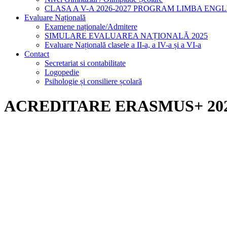
CLASA A V-A 2026-2027 PROGRAM LIMBA ENG
Evaluare Națională
Examene naționale/Admitere
SIMULARE EVALUAREA NAȚIONALĂ 2025
Evaluare Națională clasele a II-a, a IV-a și a VI-a
Contact
Secretariat si contabilitate
Logopedie
Psihologie și consiliere școlară
ACREDITARE ERASMUS+ 202