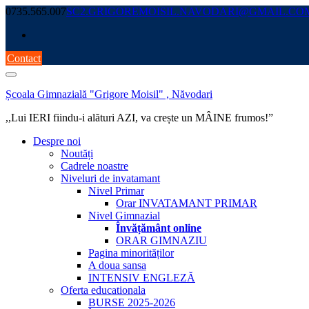
Skip
0735.565.007
SC2.GRIGOREMOISIL.NAVODARI@GMAIL.CO
to
content
Contact
Școala Gimnazială "Grigore Moisil" , Năvodari
,,Lui IERI fiindu-i alături AZI, va crește un MÂINE frumos!”
Despre noi
Noutăți
Cadrele noastre
Niveluri de invatamant
Nivel Primar
Orar INVATAMANT PRIMAR
Nivel Gimnazial
Învățământ online
ORAR GIMNAZIU
Pagina minorităților
A doua sansa
INTENSIV ENGLEZĂ
Oferta educationala
BURSE 2025-2026