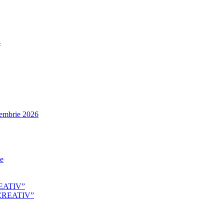
4
tembrie 2026
le
EATIV”
CREATIV”