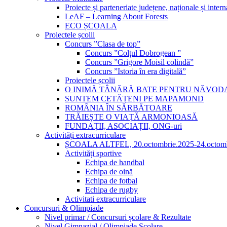
Proiecte și parteneriate județene, naționale și intern
LeAF – Learning About Forests
ECO ȘCOALA
Proiectele școlii
Concurs ”Clasa de top”
Concurs ”Colțul Dobrogean ”
Concurs ”Grigore Moisil colindă”
Concurs ”Istoria în era digitală”
Proiectele școlii
O INIMĂ TÂNĂRĂ BATE PENTRU NĂVOD
SUNTEM CETĂȚENI PE MAPAMOND
ROMÂNIA ÎN SĂRBĂTOARE
TRĂIEȘTE O VIAȚĂ ARMONIOASĂ
FUNDAȚII, ASOCIAȚII, ONG-uri
Activități extracurriculare
ȘCOALA ALTFEL, 20.octombrie.2025-24.octomb
Activități sportive
Echipa de handbal
Echipa de oină
Echipa de fotbal
Echipa de rugby
Activitati extracurriculare
Concursuri & Olimpiade
Nivel primar / Concursuri școlare & Rezultate
Nivel Gimnazial / Olimpiade Școlare