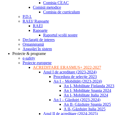
Comisia CEAC
Comisii metodice
Comisia de curriculum
P.D.I.
RAEI/ Rapoarte
RAEI
Rapoarte
Raportul școlii nostre
Declarații de interes
Organigramă
Angajări în sistem
Proiecte & programe
e-safety
Proiecte europene
ACREDITARE ERASMUS+ 2022-2027
Anul I de acreditare (2023-2024)
Procedura de selecție 2023
An I – Mobilități (2023-2024)
An I- Mobilitate Finlanda 2023
An I- Mobilitate Spania 2024
An I- Mobilitate Italia 2024
An I – Găzduiri (2023-2024)
An II- Găzduire Spania 2025
A II- Găzduire Italia 2025
Anul II de acreditare (2024-2025)