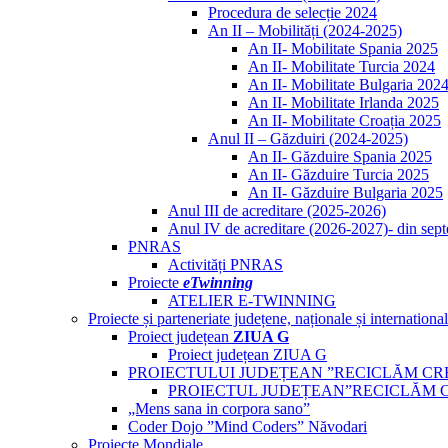
Procedura de selecție 2024
An II – Mobilități (2024-2025)
An II- Mobilitate Spania 2025
An II- Mobilitate Turcia 2024
An II- Mobilitate Bulgaria 202
An II- Mobilitate Irlanda 2025
An II- Mobilitate Croația 2025
Anul II – Găzduiri (2024-2025)
An II- Găzduire Spania 2025
An II- Găzduire Turcia 2025
An II- Găzduire Bulgaria 2025
Anul III de acreditare (2025-2026)
Anul IV de acreditare (2026-2027)- din sep
PNRAS
Activități PNRAS
Proiecte
eTwinning
ATELIER E-TWINNING
Proiecte și parteneriate județene, naționale și internationa
Proiect județean
ZIUA G
Proiect județean ZIUA G
PROIECTULUI JUDEȚEAN ”RECICLĂM CR
PROIECTUL JUDEȚEAN”RECICLĂM 
„Mens sana in corpora sano”
Coder Dojo ”Mind Coders” Năvodari
Proiecte Mondiale