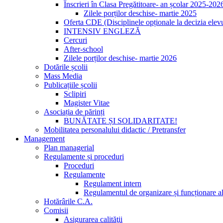
Înscrieri în Clasa Pregătitoare- an școlar 2025-202
Zilele porților deschise- martie 2025
Oferta CDE (Disciplinele opționale la decizia elevu
INTENSIV ENGLEZĂ
Cercuri
After-school
Zilele porților deschise- martie 2026
Dotările școlii
Mass Media
Publicațiile școlii
Sclipiri
Magister Vitae
Asociația de părinți
BUNĂTATE ȘI SOLIDARITATE!
Mobilitatea personalului didactic / Pretransfer
Management
Plan managerial
Regulamente și proceduri
Proceduri
Regulamente
Regulament intern
Regulamentul de organizare și funcționare al
Hotărârile C.A.
Comisii
Asigurarea calităţii