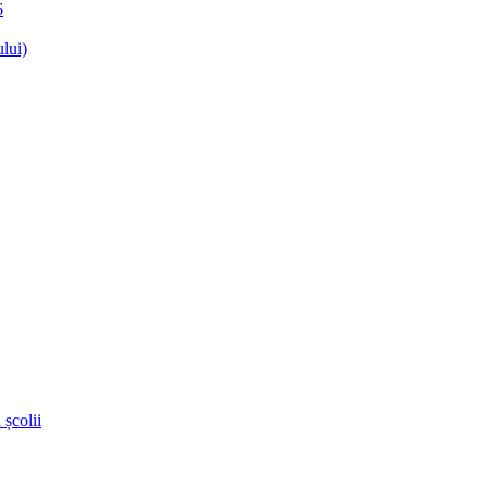
6
lui)
 școlii