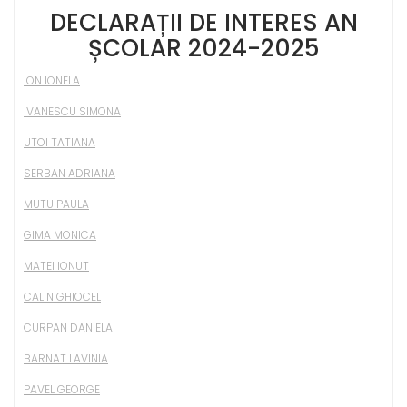
DECLARAȚII DE INTERES AN
ȘCOLAR 2024-2025
ION IONELA
IVANESCU SIMONA
UTOI TATIANA
SERBAN ADRIANA
MUTU PAULA
GIMA MONICA
MATEI IONUT
CALIN GHIOCEL
CURPAN DANIELA
BARNAT LAVINIA
PAVEL GEORGE