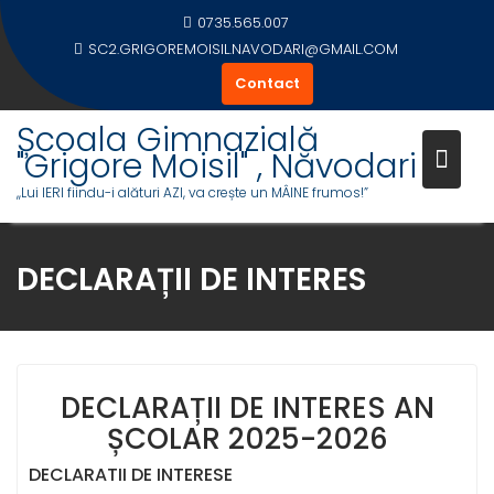
Skip
0735.565.007
to
SC2.GRIGOREMOISIL.NAVODARI@GMAIL.COM
content
Contact
Școala Gimnazială
"Grigore Moisil" , Năvodari
,,Lui IERI fiindu-i alături AZI, va crește un MÂINE frumos!”
DECLARAȚII DE INTERES
DECLARAȚII DE INTERES AN
ȘCOLAR 2025-2026
DECLARATII DE INTERESE