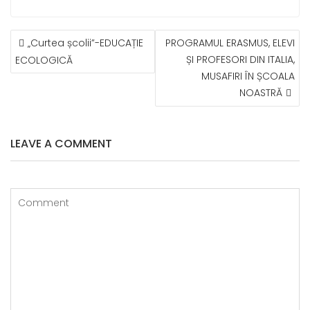
NAVIGARE
„Curtea școlii”-EDUCAȚIE
PROGRAMUL ERASMUS, ELEVI
ÎN
ȘI PROFESORI DIN ITALIA,
ECOLOGICĂ
ARTICOLE
MUSAFIRI ÎN ȘCOALA
NOASTRĂ
LEAVE A COMMENT