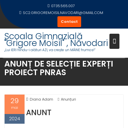
Skip
0735.565.007
to
SC2.GRIGOREMOISIL.NAVODARI@GMAIL.COM
content
Contact
Școala Gimnazială
"Grigore Moisil" , Năvodari
,,Lui IERI fiindu-i alături AZI, va crește un MÂINE frumos!”
ANUNȚ DE SELECȚIE EXPERȚI
PROIECT PNRAS
29
Diana Adam
Anunțuri
mai
ANUNT
2024