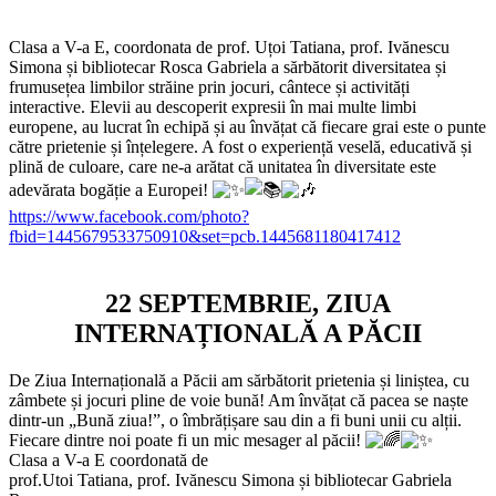
Clasa a V-a E, coordonata de prof. Uțoi Tatiana, prof. Ivănescu
Simona și bibliotecar Rosca Gabriela a sărbătorit diversitatea și
frumusețea limbilor străine prin jocuri, cântece și activități
interactive. Elevii au descoperit expresii în mai multe limbi
europene, au lucrat în echipă și au învățat că fiecare grai este o punte
către prietenie și înțelegere. A fost o experiență veselă, educativă și
plină de culoare, care ne-a arătat că unitatea în diversitate este
adevărata bogăție a Europei!
https://www.facebook.com/photo?
fbid=1445679533750910&set=pcb.1445681180417412
22 SEPTEMBRIE, ZIUA
INTERNAȚIONALĂ A PĂCII
De Ziua Internațională a Păcii am sărbătorit prietenia și liniștea, cu
zâmbete și jocuri pline de voie bună! Am învățat că pacea se naște
dintr-un „Bună ziua!”, o îmbrățișare sau din a fi buni unii cu alții.
Fiecare dintre noi poate fi un mic mesager al păcii!
Clasa a V-a E coordonată de
prof.Utoi Tatiana, prof. Ivănescu Simona și bibliotecar Gabriela