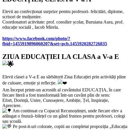
Elevii au confecționat surprize pentru profesori- felicitări, diplome,
scrisori de mulțumire.
Coordonatori activitate: prof. consilier școlar, Buruiana Aura, prof.
educație socială , Iacob Mirela.
https://www.facebook.com/photo/?
fbid=1455919896060207&set=pcb.1455920282726835
ZIUA EDUCAȚIEI LA CLASA a V-a E
Elevii clasei a V-a E au sărbătorit Ziua Educației prin activități pline
de culoare, emoție și reflecție.
Am început printr-un acrostih al cuvântului EDUCAȚIA, în care
fiecare literă a fost transformată într-un cuvânt plin de sens:
Efort, Dorință, Unire, Cunoaștere, Ambiție, Țel, Inspirație,
Apreciere.
Am continuat cu Copacul Recunoștinței, unde fiecare elev a
adăugat o frunză–bilețel cu un gând frumos pentru profesori, colegi
sau școală.
Pe post-it-uri colorate, copiii au completat propoziția „Educația