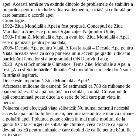
apei. Această temă se va extinde dincolo de problemele de stabilire a
prețurilor pentru a include valoarea de mediu, socială și culturală pe
care oamenii o acordă apei.
Cronologie:
1992- Ziua Mondială a Apei a fost propusă. Conceptul de Ziua
Mondială a Apei este propus Organizației Națiunilor Unite;
1993- Prima Zi Mondială a Apei a avut loc. Ziua Mondială a Apei
este organizată pentru prima dată;
2005- Decada Apa pentru Viață. A fost lansată – Decada Apa pentru
Viață, aceasta avea ca scop punerea unui accent pe gradul ridicat al
participării femeilor și a programului ONU privind apa;
2020- Apa și Schimbările Climatice. Tema Zilei Mondiale a Apei a
fost „Apa și Schimbările Climatice” și modul în care cele două sunt
în strânsă legătură.
De ce este importantă Ziua Mondială a Apei?
Afectează milioane de oameni: Se estimează că 780 de milioane de
oameni trăiesc fără apă potabilă accesibilă și curată. Consumul de
apă contaminată poate duce la o serie de boli care pun viața în
pericol.
Poluarea apei afectează viața sălbatică: Nu numai oamenii necesită
acces la apă curată. În fiecare an, nenumărate animale mor ca urmare
a poluării apei. Poluarea poate apărea în mai multe moduri, de la
gunoi fizic la scurgeri de substanțe chimice, ceea ce face ca apa să
devină toxică pentru animalele care depind de ea fie pentru băut, fie
ca habitat.