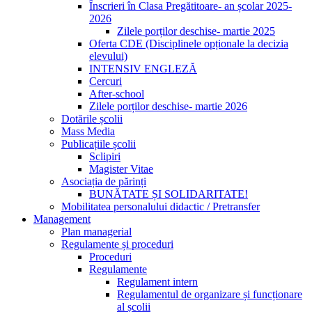
Înscrieri în Clasa Pregătitoare- an școlar 2025-
2026
Zilele porților deschise- martie 2025
Oferta CDE (Disciplinele opționale la decizia
elevului)
INTENSIV ENGLEZĂ
Cercuri
After-school
Zilele porților deschise- martie 2026
Dotările școlii
Mass Media
Publicațiile școlii
Sclipiri
Magister Vitae
Asociația de părinți
BUNĂTATE ȘI SOLIDARITATE!
Mobilitatea personalului didactic / Pretransfer
Management
Plan managerial
Regulamente și proceduri
Proceduri
Regulamente
Regulament intern
Regulamentul de organizare și funcționare
al școlii