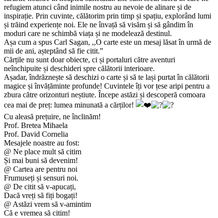
refugiem atunci când inimile nostru au nevoie de alinare și de
inspirație. Prin cuvinte, călătorim prin timp și spațiu, explorând lumi
și trăind experiențe noi. Ele ne învață să visăm și să gândim în
moduri care ne schimbă viața și ne modelează destinul.
Așa cum a spus Carl Sagan, ,,O carte este un mesaj lăsat în urmă de
mii de ani, așteptând să fie citit.”
Cărțile nu sunt doar obiecte, ci și portaluri către aventuri
neînchipuite și deschideri spre călătorii interioare.
Așadar, îndrăznește să deschizi o carte și să te lași purtat în călătorii
magice și învățăminte profunde! Cuvintele îți vor țese aripi pentru a
zbura către orizonturi neștiute. Începe astăzi și descoperă comoara
cea mai de preț: lumea minunată a cărților!
Cu aleasă prețuire, ne înclinăm!
Prof. Bretea Mihaela
Prof. David Cornelia
Mesajele noastre au fost:
@ Ne place mult să citim
Și mai buni să devenim!
@ Cartea are pentru noi
Frumuseți și sensuri noi.
@ De citit să v-apucați,
Dacă vreți să fiți bogați!
@ Astăzi vrem să v-amintim
Că e vremea să citim!