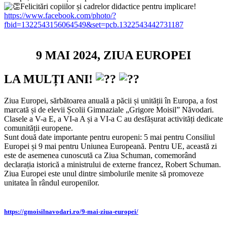
Felicitări copiilor și cadrelor didactice pentru implicare!
https://www.facebook.com/photo/?
fbid=1322543156064549&set=pcb.1322543442731187
9 MAI 2024, ZIUA EUROPEI
LA MULȚI ANI!
Ziua Europei, sărbătoarea anuală a păcii și unității în Europa, a fost
marcată și de elevii Școlii Gimnaziale „Grigore Moisil” Năvodari.
Clasele a V-a E, a VI-a A și a VI-a C au desfășurat activități dedicate
comunității europene.
Sunt două date importante pentru europeni: 5 mai pentru Consiliul
Europei și 9 mai pentru Uniunea Europeană. Pentru UE, această zi
este de asemenea cunoscută ca Ziua Schuman, comemorând
declarația istorică a ministrului de externe francez, Robert Schuman.
Ziua Europei este unul dintre simbolurile menite să promoveze
unitatea în rândul europenilor.
https://gmoisilnavodari.ro/9-mai-ziua-europei/