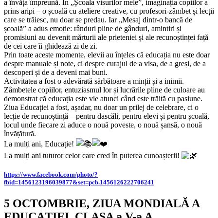
a învăța împreună. În „Școala visurilor mele”, imaginația copiilor a
prins aripi – o școală cu ateliere creative, cu profesori-zâmbet și lecții
care se trăiesc, nu doar se predau. Iar „Mesaj dintr-o bancă de
școală” a adus emoție: rânduri pline de gânduri, amintiri și
promisiuni au devenit mărturii ale prieteniei și ale recunoștinței față
de cei care îi ghidează zi de zi.
Prin toate aceste momente, elevii au înțeles că educația nu este doar
despre manuale și note, ci despre curajul de a visa, de a greși, de a
descoperi și de a deveni mai buni.
Activitatea a fost o adevărată sărbătoare a minții și a inimii.
Zâmbetele copiilor, entuziasmul lor și lucrările pline de culoare au
demonstrat că educația este vie atunci când este trăită cu pasiune.
Ziua Educației a fost, așadar, nu doar un prilej de celebrare, ci o
lecție de recunoștință – pentru dascăli, pentru elevi și pentru școală,
locul unde fiecare zi aduce o nouă poveste, o nouă șansă, o nouă
învățătură.
La mulți ani, Educație!
La mulți ani tuturor celor care cred în puterea cunoașterii!
https://www.facebook.com/photo/?
fbid=1456123196039877&set=pcb.1456126222706241
5 OCTOMBRIE, ZIUA MONDIALĂ A
EDUCAȚIEI, CLASA a V-a A