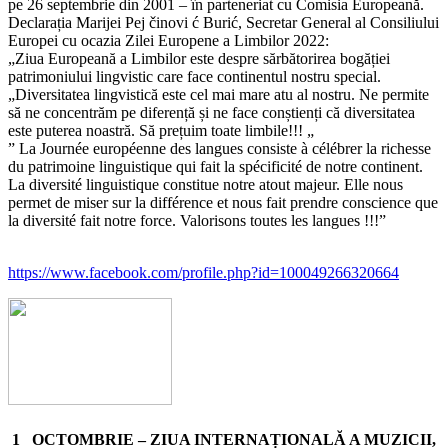
pe 26 septembrie din 2001 – în parteneriat cu Comisia Europeană.
Declarația Marijei Pej činovi ć Burić, Secretar General al Consiliului
Europei cu ocazia Zilei Europene a Limbilor 2022:
„Ziua Europeană a Limbilor este despre sărbătorirea bogăției
patrimoniului lingvistic care face continentul nostru special.
„Diversitatea lingvistică este cel mai mare atu al nostru. Ne permite
să ne concentrăm pe diferență și ne face conștienți că diversitatea
este puterea noastră. Să prețuim toate limbile!!! „
” La Journée européenne des langues consiste à célébrer la richesse
du patrimoine linguistique qui fait la spécificité de notre continent.
La diversité linguistique constitue notre atout majeur. Elle nous
permet de miser sur la différence et nous fait prendre conscience que
la diversité fait notre force. Valorisons toutes les langues !!!”
https://www.facebook.com/profile.php?id=100049266320664
1 OCTOMBRIE – ZIUA INTERNAȚIONALĂ A MUZICII,