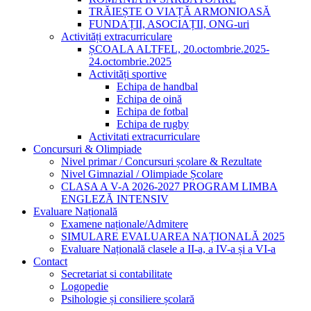
TRĂIEȘTE O VIAȚĂ ARMONIOASĂ
FUNDAȚII, ASOCIAȚII, ONG-uri
Activități extracurriculare
ȘCOALA ALTFEL, 20.octombrie.2025-
24.octombrie.2025
Activități sportive
Echipa de handbal
Echipa de oină
Echipa de fotbal
Echipa de rugby
Activitati extracurriculare
Concursuri & Olimpiade
Nivel primar / Concursuri școlare & Rezultate
Nivel Gimnazial / Olimpiade Școlare
CLASA A V-A 2026-2027 PROGRAM LIMBA
ENGLEZĂ INTENSIV
Evaluare Națională
Examene naționale/Admitere
SIMULARE EVALUAREA NAȚIONALĂ 2025
Evaluare Națională clasele a II-a, a IV-a și a VI-a
Contact
Secretariat si contabilitate
Logopedie
Psihologie și consiliere școlară