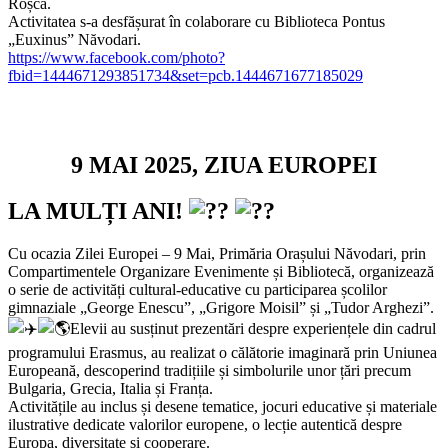
Roșca.
Activitatea s-a desfășurat în colaborare cu Biblioteca Pontus
„Euxinus” Năvodari.
https://www.facebook.com/photo?
fbid=1444671293851734&set=pcb.1444671677185029
9 MAI 2025, ZIUA EUROPEI
LA MULȚI ANI!
Cu ocazia Zilei Europei – 9 Mai, Primăria Orașului Năvodari, prin
Compartimentele Organizare Evenimente și Bibliotecă, organizează
o serie de activități cultural-educative cu participarea școlilor
gimnaziale „George Enescu”, „Grigore Moisil” și „Tudor Arghezi”.
Elevii au susținut prezentări despre experiențele din cadrul
programului Erasmus, au realizat o călătorie imaginară prin Uniunea
Europeană, descoperind tradițiile și simbolurile unor țări precum
Bulgaria, Grecia, Italia și Franța.
Activitățile au inclus și desene tematice, jocuri educative și materiale
ilustrative dedicate valorilor europene, o lecție autentică despre
Europa, diversitate și cooperare.