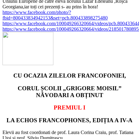
Uniunii Europene de către eleva liceului Lazar Edeleanu ,Roșca
Georgiana,iar toți cei prezenți s- au prins în hora!
https://www.facebook.com/photo/?
fbid=800433834942153&set=pcb.800433898275480
https://www.facebook.com/100049266320664/videos/pcb.8004336
https://www.facebook.com/100049266320664/videos/21850178089
CU OCAZIA ZILELOR FRANCOFONIEI,
CORUL ȘCOLII „GRIGORE MOISIL”
NĂVODARI A OBȚINUT
PREMIUL I
LA ECHOS FRANCOPHONES, EDIȚIA A IV-A
Elevii au fost coordonati de prof. Laura Corina Craiu, prof. Tatiana
Uțoi și prof. Silviu Dumitrașcu.