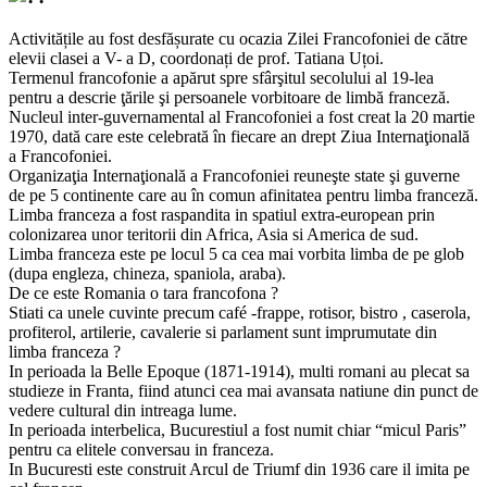
Activitățile au fost desfășurate cu ocazia Zilei Francofoniei de către
elevii clasei a V- a D, coordonați de prof. Tatiana Uțoi.
Termenul francofonie a apărut spre sfârşitul secolului al 19-lea
pentru a descrie ţările şi persoanele vorbitoare de limbă franceză.
Nucleul inter-guvernamental al Francofoniei a fost creat la 20 martie
1970, dată care este celebrată în fiecare an drept Ziua Internaţională
a Francofoniei.
Organizaţia Internaţională a Francofoniei reuneşte state şi guverne
de pe 5 continente care au în comun afinitatea pentru limba franceză.
Limba franceza a fost raspandita in spatiul extra-european prin
colonizarea unor teritorii din Africa, Asia si America de sud.
Limba franceza este pe locul 5 ca cea mai vorbita limba de pe glob
(dupa engleza, chineza, spaniola, araba).
De ce este Romania o tara francofona ?
Stiati ca unele cuvinte precum café -frappe, rotisor, bistro , caserola,
profiterol, artilerie, cavalerie si parlament sunt imprumutate din
limba franceza ?
In perioada la Belle Epoque (1871-1914), multi romani au plecat sa
studieze in Franta, fiind atunci cea mai avansata natiune din punct de
vedere cultural din intreaga lume.
In perioada interbelica, Bucurestiul a fost numit chiar “micul Paris”
pentru ca elitele conversau in franceza.
In Bucuresti este construit Arcul de Triumf din 1936 care il imita pe