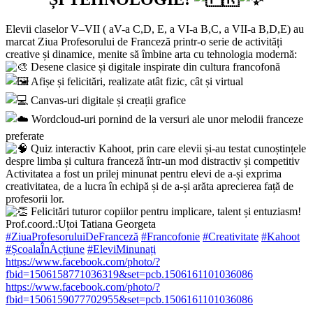
Elevii claselor V–VII ( aV-a C,D, E, a VI-a B,C, a VII-a B,D,E) au
marcat Ziua Profesorului de Franceză printr-o serie de activități
creative și dinamice, menite să îmbine arta cu tehnologia modernă:
Desene clasice și digitale inspirate din cultura francofonă
Afișe și felicitări, realizate atât fizic, cât și virtual
Canvas-uri digitale și creații grafice
Wordcloud-uri pornind de la versuri ale unor melodii franceze
preferate
Quiz interactiv Kahoot, prin care elevii și-au testat cunoștințele
despre limba și cultura franceză într-un mod distractiv și competitiv
Activitatea a fost un prilej minunat pentru elevi de a-și exprima
creativitatea, de a lucra în echipă și de a-și arăta aprecierea față de
profesorii lor.
Felicitări tuturor copiilor pentru implicare, talent și entuziasm!
Prof.coord.:Uțoi Tatiana Georgeta
#ZiuaProfesoruluiDeFranceză
#Francofonie
#Creativitate
#Kahoot
#ȘcoalaÎnAcțiune
#EleviMinunați
https://www.facebook.com/photo/?
fbid=1506158771036319&set=pcb.1506161101036086
https://www.facebook.com/photo/?
fbid=1506159077702955&set=pcb.1506161101036086