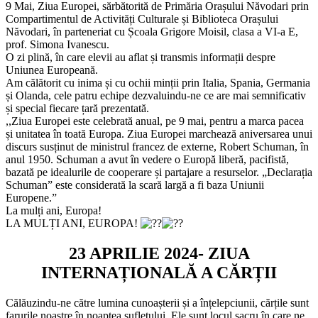
9 Mai, Ziua Europei, sărbătorită de Primăria Orașului Năvodari prin
Compartimentul de Activități Culturale și Biblioteca Orașului
Năvodari, în parteneriat cu Școala Grigore Moisil, clasa a VI-a E,
prof. Simona Ivanescu.
O zi plină, în care elevii au aflat și transmis informații despre
Uniunea Europeană.
Am călătorit cu inima și cu ochii minții prin Italia, Spania, Germania
și Olanda, cele patru echipe dezvaluindu-ne ce are mai semnificativ
și special fiecare țară prezentată.
,,Ziua Europei este celebrată anual, pe 9 mai, pentru a marca pacea
și unitatea în toată Europa. Ziua Europei marchează aniversarea unui
discurs susținut de ministrul francez de externe, Robert Schuman, în
anul 1950. Schuman a avut în vedere o Europă liberă, pacifistă,
bazată pe idealurile de cooperare și partajare a resurselor. „Declarația
Schuman” este considerată la scară largă a fi baza Uniunii
Europene.”
La mulți ani, Europa!
LA MULȚI ANI, EUROPA!
23 APRILIE 2024- ZIUA
INTERNAȚIONALĂ A CĂRȚII
Călăuzindu-ne către lumina cunoașterii și a înțelepciunii, cărțile sunt
farurile noastre în noaptea sufletului. Ele sunt locul sacru în care ne