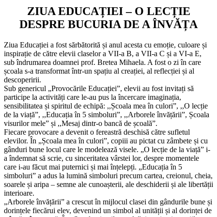
ZIUA EDUCAȚIEI – O LECȚIE
DESPRE BUCURIA DE A ÎNVĂȚA
Ziua Educației a fost sărbătorită și anul acesta cu emoție, culoare și
inspirație de către elevii claselor a VII-a B, a VII-a C și a VI-a E,
sub îndrumarea doamnei prof. Bretea Mihaela. A fost o zi în care
școala s-a transformat într-un spațiu al creației, al reflecției și al
descoperirii.
Sub genericul „Provocările Educației”, elevii au fost invitați să
participe la activități care le-au pus la încercare imaginația,
sensibilitatea și spiritul de echipă: ,,Școala mea în culori”, ,,O lecție
de la viață”, ,,Educația în 5 simboluri”, ,,Arborele învățării”, Școala
visurilor mele” și ,,Mesaj dintr-o bancă de școală”.
Fiecare provocare a devenit o fereastră deschisă către sufletul
elevilor. În „Școala mea în culori”, copiii au pictat cu zâmbete și cu
gânduri bune locul care le modelează visele. „O lecție de la viață” i-
a îndemnat să scrie, cu sinceritatea vârstei lor, despre momentele
care i-au făcut mai puternici și mai înțelepți. „Educația în 5
simboluri” a adus la lumină simboluri precum cartea, creionul, cheia,
soarele și aripa – semne ale cunoașterii, ale deschiderii și ale libertății
interioare.
„Arborele învățării” a crescut în mijlocul clasei din gândurile bune și
dorințele fiecărui elev, devenind un simbol al unității și al dorinței de