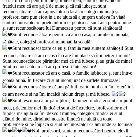
că fac un efort pentru mine și fratele meu, sunt recunoscătoare
fratelui meu că are grijă de mine și că mă iubește, sunt
recunoscătoare că am ajuns într-o clasă cu colegi minunați și
profesori care pun efort în a ne ajuta să ajungem undeva în viață,
sunt recunoscătoare prieteniilor mei pentru că sunt aici pentru mine
și sunt recunoscătoare lui Dumnezeu pentru că sunt sănătoasă!
Sunt recunoscătoare pentru că am o casă, o familie minunată,
sănătate, colegi și profesori minunați la școală!
Sunt recunoscătoare că eu și familia mea suntem sănătoși! Sunt
recunoscătoare că am o casă în care îmi place să îmi petrec timpul!
Sunt recunoscătoare părinților mei că mă iubesc și au grija de mine!
Sunt recunoscătoare că am profesori înțelegători!
Sunt recunscator că am o casă, o familie iubitoare și sunt într-o
școală bună. În fiecare zi sunt inconjurat de suflete frumoase!
Sunt recunoscătoare că am părinți foarte buni care îmi oferă tot
ce am nevoie și nu îmi încalcă niciun drept și mă iubesc.
Sunt rescunoscător părinților și familiei fiindcă ei sunt sprijinul
meu, prietenilor mei fiindcă ei sunt de încredere, profesorilor mei
fiindcă mă ajută să îmi dezvolt mintea, colegilor fiindcă ei sunt
alături de mine, dirigintei noastre fiindcă ne ajută cu toate
problemele și ne împacă și sunt recunoscător că am unde să locuiesc.
Noi, profesorii, suntem recunoscători pentru elevii