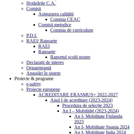
Hotărârile C.A.
Comisii
Asigurarea calităţii
Comisia CEAC
Comisii metodice
Comisia de curriculum
P.D.I.
RAEI/ Rapoarte
RAEI
Rapoarte
Raportul școlii nostre
Declarații de interes
Organigramă
Angajări în sistem
Proiecte & programe
e-safety
Proiecte europene
ACREDITARE ERASMUS+ 2022-2027
Anul I de acreditare (2023-2024)
Procedura de selecție 2023
An I – Mobilități (2023-2024)
An I- Mobilitate Finlanda
2023
An I- Mobilitate Spania 2024
An I- Mobilitate Italia 2024