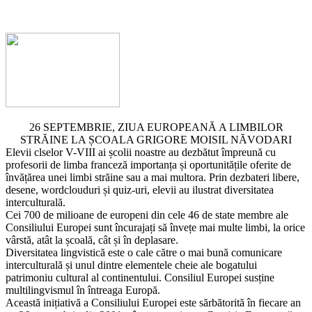
26 SEPTEMBRIE, ZIUA EUROPEANĂ A LIMBILOR
STRĂINE LA ȘCOALA GRIGORE MOISIL NĂVODARI
Elevii clselor V-VIII ai școlii noastre au dezbătut împreună cu
profesorii de limba franceză importanța și oportunitățile oferite de
învățărea unei limbi străine sau a mai multora. Prin dezbateri libere,
desene, wordclouduri și quiz-uri, elevii au ilustrat diversitatea
interculturală.
Cei 700 de milioane de europeni din cele 46 de state membre ale
Consiliului Europei sunt încurajați să învețe mai multe limbi, la orice
vârstă, atât la școală, cât și în deplasare.
Diversitatea lingvistică este o cale către o mai bună comunicare
interculturală și unul dintre elementele cheie ale bogatului
patrimoniu cultural al continentului. Consiliul Europei susține
multilingvismul în întreaga Europă.
Această inițiativă a Consiliului Europei este sărbătorită în fiecare an