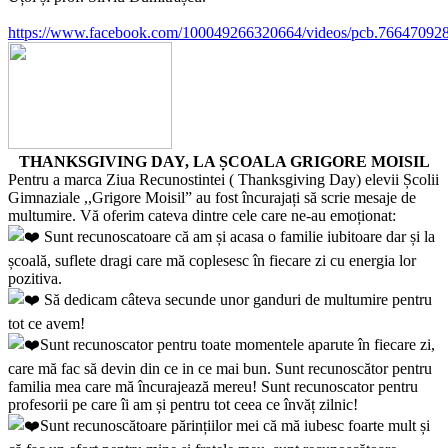
https://www.facebook.com/100049266320664/videos/pcb.7664709
THANKSGIVING DAY, LA ȘCOALA GRIGORE MOISIL
Pentru a marca Ziua Recunostintei ( Thanksgiving Day) elevii Școlii
Gimnaziale ,,Grigore Moisil” au fost încurajați să scrie mesaje de
multumire. Vă oferim cateva dintre cele care ne-au emoționat:
Sunt recunoscatoare că am și acasa o familie iubitoare dar și la
școală, suflete dragi care mă coplesesc în fiecare zi cu energia lor
pozitiva.
Să dedicam câteva secunde unor ganduri de multumire pentru
tot ce avem!
Sunt recunoscator pentru toate momentele aparute în fiecare zi,
care mă fac să devin din ce in ce mai bun. Sunt recunoscător pentru
familia mea care mă încurajează mereu! Sunt recunoscator pentru
profesorii pe care îi am și pentru tot ceea ce învăț zilnic!
Sunt recunoscătoare părințiilor mei că mă iubesc foarte mult și