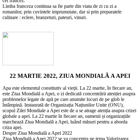
cel francez.
Limba franceza continua sa fie parte din viata de zi cu zi a
romanilor, prin cuvintele imprumutate, dar si prin preparatele
culinare : eclere, branzeturi, pateuri, vinuri.
22 MARTIE 2022, ZIUA MONDIALĂ A APEI
Apa este elementul constitutiv al vieții. La 22 martie, în fiecare an,
este Ziua Mondială a Apei, o zi dedicată concentrării atenției asupra
problemelor legate de apă pe care anumite locuri de pe glob le
întâmpină. Instaurată de Organizația Națiunilor Unite (ONU),
scopul Zilei Mondiale a Apei este de a se atrage atenția asupra crizei
globale a apei. La 22 martie în fiecare an, oamenii și organizațiile
marchează Ziua Mondială a Apei, luând măsuri pentru a aborda
criza apei.
Despre Ziua Mondială a Apei 2022
Ziua Mondială a Apei 2022 se va concentra pe tema Valorizarea