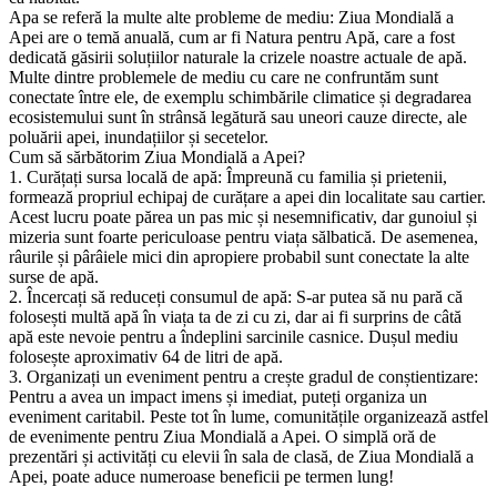
Apa se referă la multe alte probleme de mediu: Ziua Mondială a
Apei are o temă anuală, cum ar fi Natura pentru Apă, care a fost
dedicată găsirii soluțiilor naturale la crizele noastre actuale de apă.
Multe dintre problemele de mediu cu care ne confruntăm sunt
conectate între ele, de exemplu schimbările climatice și degradarea
ecosistemului sunt în strânsă legătură sau uneori cauze directe, ale
poluării apei, inundațiilor și secetelor.
Cum să sărbătorim Ziua Mondială a Apei?
1. Curățați sursa locală de apă: Împreună cu familia și prietenii,
formează propriul echipaj de curățare a apei din localitate sau cartier.
Acest lucru poate părea un pas mic și nesemnificativ, dar gunoiul și
mizeria sunt foarte periculoase pentru viața sălbatică. De asemenea,
râurile și pârâiele mici din apropiere probabil sunt conectate la alte
surse de apă.
2. Încercați să reduceți consumul de apă: S-ar putea să nu pară că
folosești multă apă în viața ta de zi cu zi, dar ai fi surprins de câtă
apă este nevoie pentru a îndeplini sarcinile casnice. Dușul mediu
folosește aproximativ 64 de litri de apă.
3. Organizați un eveniment pentru a crește gradul de conștientizare:
Pentru a avea un impact imens și imediat, puteți organiza un
eveniment caritabil. Peste tot în lume, comunitățile organizează astfel
de evenimente pentru Ziua Mondială a Apei. O simplă oră de
prezentări și activități cu elevii în sala de clasă, de Ziua Mondială a
Apei, poate aduce numeroase beneficii pe termen lung!