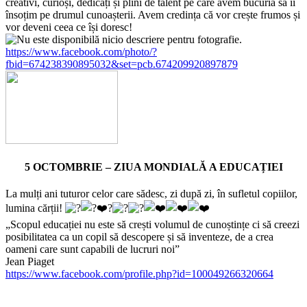
creativi, curioși, dedicați și plini de talent pe care avem bucuria să îi
însoțim pe drumul cunoașterii. Avem credința că vor crește frumos și
vor deveni ceea ce își doresc!
https://www.facebook.com/photo/?
fbid=674238390895032&set=pcb.674209920897879
5 OCTOMBRIE – ZIUA MONDIALĂ A EDUCAȚIEI
La mulți ani tuturor celor care sădesc, zi după zi, în sufletul copiilor,
lumina cărții!
„Scopul educației nu este să crești volumul de cunoștințe ci să creezi
posibilitatea ca un copil să descopere și să inventeze, de a crea
oameni care sunt capabili de lucruri noi”
Jean Piaget
https://www.facebook.com/profile.php?id=100049266320664