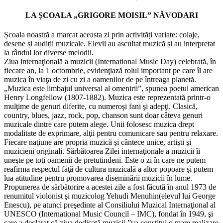
LA ȘCOALA „GRIGORE MOISIL” NĂVODARI
Școala noastră a marcat aceasta zi prin activități variate: colaje,
desene și audiții muzicale. Elevii au ascultat muzică și au interpretat
la rândul lor diverse melodii.
Ziua internaţională a muzicii (International Music Day) celebrată, în
fiecare an, la 1 octombrie, evidenţiază rolul important pe care îl are
muzica în viaţa de zi cu zi a oamenilor de pe întreaga planetă.
„Muzica este limbajul universal al omenirii”, spunea poetul american
Henry Longfellow (1807-1882). Muzica este reprezentată printr-o
mulţime de genuri diferite, cu numeroşi fani şi adepţi. Clasică,
country, blues, jazz, rock, pop, chanson sunt doar câteva genuri
muzicale dintre care putem alege. Unii folosesc muzica drept
modalitate de exprimare, alţii pentru comunicare sau pentru relaxare.
Fiecare naţiune are propria muzică şi cântece unice, artişti şi
muzicieni originali. Sărbătoarea Zilei internaţionale a muzicii îi
uneşte pe toţi oamenii de pretutindeni. Este o zi în care ne putem
reafirma respectul faţă de cultura muzicală a altor popoare şi putem
lua atitudine pentru promovarea diseminării muzicii în lume.
Propunerea de sărbătorire a acestei zile a fost făcută în anul 1973 de
renumitul violonist şi muzicolog Yehudi Menuhin(elevul lui George
Enescu), pe atunci preşedinte al Consiliului Muzical Internaţional al
UNESCO (International Music Council – IMC), fondat în 1949, şi
care a declarat că ziua dedicată muzicii ”va constitui o mare realizare