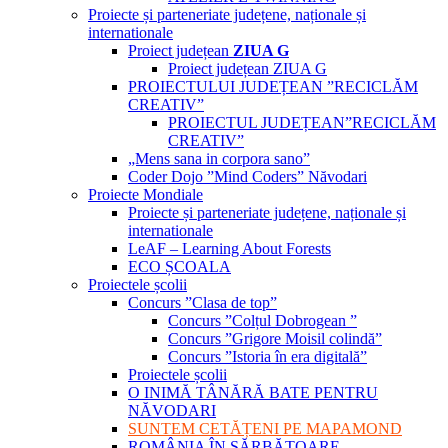
Proiecte și parteneriate județene, naționale și
internationale
Proiect județean
ZIUA G
Proiect județean ZIUA G
PROIECTULUI JUDEȚEAN ”RECICLĂM
CREATIV”
PROIECTUL JUDEȚEAN”RECICLĂM
CREATIV”
„Mens sana in corpora sano”
Coder Dojo ”Mind Coders” Năvodari
Proiecte Mondiale
Proiecte și parteneriate județene, naționale și
internationale
LeAF – Learning About Forests
ECO ȘCOALA
Proiectele școlii
Concurs ”Clasa de top”
Concurs ”Colțul Dobrogean ”
Concurs ”Grigore Moisil colindă”
Concurs ”Istoria în era digitală”
Proiectele școlii
O INIMĂ TÂNĂRĂ BATE PENTRU
NĂVODARI
SUNTEM CETĂȚENI PE MAPAMOND
ROMÂNIA ÎN SĂRBĂTOARE