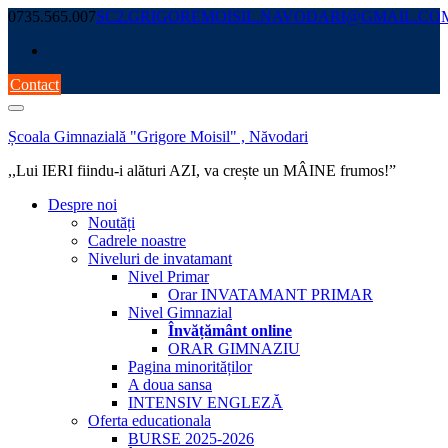
Skip
0735.565.007
SC2.GRIGOREMOISIL.NAVODARI@GMAIL.CO
to
content
Contact
Școala Gimnazială "Grigore Moisil" , Năvodari
,,Lui IERI fiindu-i alături AZI, va crește un MÂINE frumos!”
Despre noi
Noutăți
Cadrele noastre
Niveluri de invatamant
Nivel Primar
Orar INVATAMANT PRIMAR
Nivel Gimnazial
Învățământ online
ORAR GIMNAZIU
Pagina minorităților
A doua sansa
INTENSIV ENGLEZĂ
Oferta educationala
BURSE 2025-2026