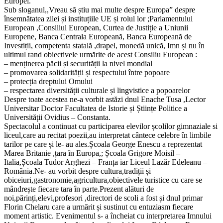
Europei.
Sub sloganul,,Vreau să știu mai multe despre Europa” despre
însemnătatea zilei și instituțiile UE și rolul lor ;Parlamentului
European ,Consiliul European, Curtea de Justiție a Uniunii
Europene, Banca Centrala Europeană, Banca Europeană de
Investiții, competenta statală ,drapel, monedă unică, Imn și nu în
ultimul rand obiectivele urmărite de acest Consiliu European :
– menținerea păcii și securității la nivel mondial
– promovarea solidarității și respectului între popoare
– protecția dreptului Omului
– respectarea diversității culturale și lingvistice a popoarelor
Despre toate acestea ne-a vorbit astăzi dnul Enache Tusa ,Lector
Universitar Doctor Facultatea de Istorie și Științe Politice a
Universității Ovidius – Constanta.
Spectacolul a continuat cu participarea elevilor școlilor gimnaziale si
liceul,care au recitat poezii,au interpretat cântece celebre în limbile
tarilor pe care și le- au ales.Școala George Enescu a reprezentat
Marea Britanie ,țara în Europa,; Școala Grigore Moisil –
Italia,Școala Tudor Arghezi – Franța iar Liceul Lazăr Edeleanu –
România.Ne- au vorbit despre cultura,tradiții și
obiceiuri,gastronomie,agricultura,obiectivele turistice cu care se
mândrește fiecare tara în parte.Prezent alături de
noi,părinți,elevi,profesori ,directori de scoli a fost și dnul primar
Florin Chelaru care a urmărit și sustinut cu entuziasm fiecare
moment artistic. Evenimentul s- a încheiat cu interpretarea Imnului