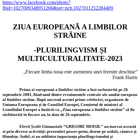
https://www.facebook.com/photo?
fbid=1027009348951266&set=pcb.1027011252284409
ZIUA EUROPEANĂ A LIMBILOR
STRĂINE
-PLURILINGVISM ȘI
MULTICULTURALITATE-2023
„Fiecare limba noua este asemenea unei ferestre deschise“
Frank Harris
Prima zi europeană a limbilor străine a fost sarbatorită pe 26
septembrie 2001, fiind unul dintre evenimentele centrale ale anului european
al limbilor străine. După succesul acestei prime celebrări, organizate de
Uniunea Europeana și de Consiliul Europei, Comitetul de ministri al
Consiliului Europei a hotărât ca „Ziua europeana a limbilor străine” să fie
sărbătorită în fiecare an, la data de 26 septembrie.
Elevii Școlii Gimnaziale “GRIGORE MOISIL” au marcat această
zi prin diverse activități: prezentări power-point, desene pe astfalt, cântece și
filmulețe. Astfel, ei au subliniat importanța plurilingvismului și