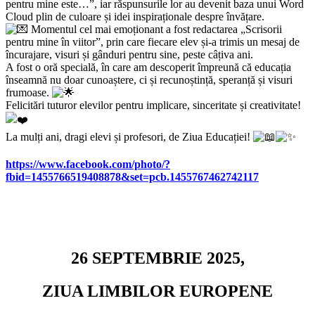
pentru mine este…”, iar răspunsurile lor au devenit baza unui Word
Cloud plin de culoare și idei inspiraționale despre învățare.
Momentul cel mai emoționant a fost redactarea „Scrisorii
pentru mine în viitor”, prin care fiecare elev și-a trimis un mesaj de
încurajare, visuri și gânduri pentru sine, peste câțiva ani.
A fost o oră specială, în care am descoperit împreună că educația
înseamnă nu doar cunoaștere, ci și recunoștință, speranță și visuri
frumoase.
Felicitări tuturor elevilor pentru implicare, sinceritate și creativitate!
La mulți ani, dragi elevi și profesori, de Ziua Educației!
https://www.facebook.com/photo/?
fbid=1455766519408878&set=pcb.1455767462742117
26 SEPTEMBRIE 2025,
ZIUA LIMBILOR EUROPENE