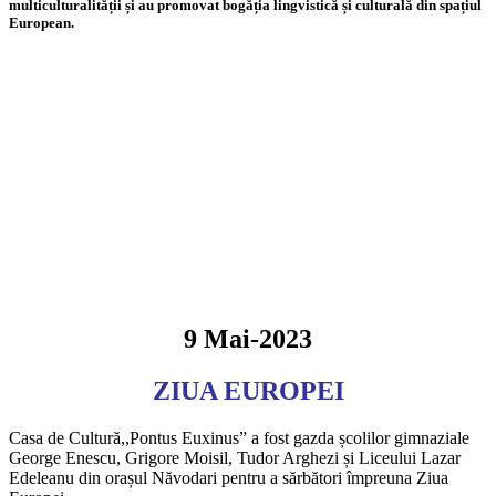
multiculturalității și au promovat bogăția lingvistică și culturală din spațiul
European.
9 Mai-2023
ZIUA EUROPEI
Casa de Cultură,,Pontus Euxinus” a fost gazda școlilor gimnaziale
George Enescu, Grigore Moisil, Tudor Arghezi și Liceului Lazar
Edeleanu din orașul Năvodari pentru a sărbători împreuna Ziua