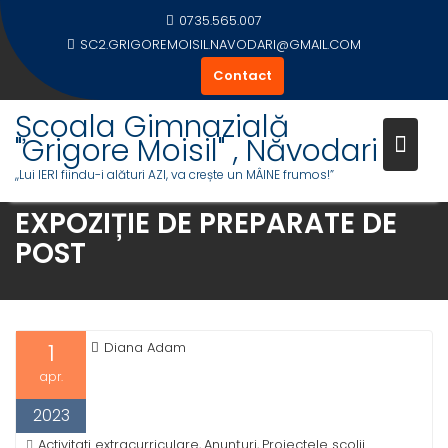
Skip
0735.565.007
to
SC2.GRIGOREMOISIL.NAVODARI@GMAIL.COM
content
Contact
Școala Gimnazială
"Grigore Moisil" , Năvodari
,,Lui IERI fiindu-i alături AZI, va crește un MÂINE frumos!”
EXPOZIȚIE DE PREPARATE DE
POST
1
Diana Adam
apr.
2023
Activitati extracurriculare
Anunțuri
Proiectele scolii
,
,