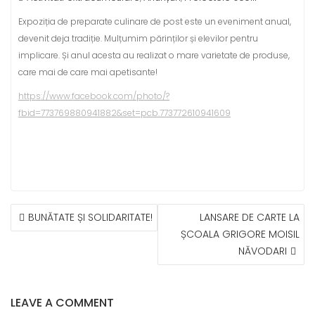
Expoziția de preparate culinare de post este un eveniment anual,
devenit deja tradiție. Mulțumim părinților și elevilor pentru
implicare. Și anul acesta au realizat o mare varietate de produse,
care mai de care mai apetisante!
https://www.facebook.com/photo/?
fbid=773769880941882&set=pcb.773772610941609
NAVIGARE
BUNĂTATE ȘI SOLIDARITATE!
LANSARE DE CARTE LA
ÎN
ȘCOALA GRIGORE MOISIL
ARTICOLE
NĂVODARI
LEAVE A COMMENT