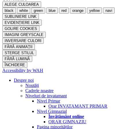
ALEGE CULOAREA
black
white
green
blue
red
orange
yellow
navi
SUBLINIERE LINK
EVIDENȚIERE LINK
GOLIRE COOKIES
IMAGINI GREYSCALE
INVERSARE CULORI
FĂRĂ ANIMAȚII
STERGE STILUL
FĂRĂ LUMINĂ
ÎNCHIDERE
Accessibility by WAH
Despre noi
Noutăți
Cadrele noastre
Niveluri de invatamant
Nivel Primar
Orar INVATAMANT PRIMAR
Nivel Gimnazial
Învățământ online
ORAR GIMNAZIU
Pagina minorităților