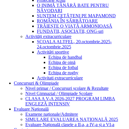
Proiectele școlii
O INIMĂ TÂNĂRĂ BATE PENTRU
NĂVODARI
SUNTEM CETĂȚENI PE MAPAMOND
ROMÂNIA ÎN SĂRBĂTOARE
TRĂIEȘTE O VIAȚĂ ARMONIOASĂ
FUNDAȚII, ASOCIAȚII, ONG-uri
Activități extracurriculare
ȘCOALA ALTFEL, 20.octombrie.2025-
24.octombrie.2025
Activități sportive
Echipa de handbal
Echipa de oină
Echipa de fotbal
Echipa de rugby
Activitati extracurriculare
Concursuri & Olimpiade
Nivel primar / Concursuri școlare & Rezultate
Nivel Gimnazial / Olimpiade Școlare
CLASA A V-A 2026-2027 PROGRAM LIMBA
ENGLEZĂ INTENSIV
Evaluare Națională
Examene naționale/Admitere
SIMULARE EVALUAREA NAȚIONALĂ 2025
Evaluare Națională clasele a II-a, a IV-a și a VI-a