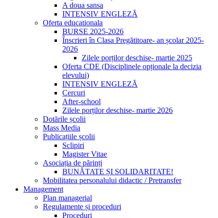
A doua sansa
INTENSIV ENGLEZĂ
Oferta educationala
BURSE 2025-2026
Înscrieri în Clasa Pregătitoare- an școlar 2025-
2026
Zilele porților deschise- martie 2025
Oferta CDE (Disciplinele opționale la decizia
elevului)
INTENSIV ENGLEZĂ
Cercuri
After-school
Zilele porților deschise- martie 2026
Dotările școlii
Mass Media
Publicațiile școlii
Sclipiri
Magister Vitae
Asociația de părinți
BUNĂTATE ȘI SOLIDARITATE!
Mobilitatea personalului didactic / Pretransfer
Management
Plan managerial
Regulamente și proceduri
Proceduri