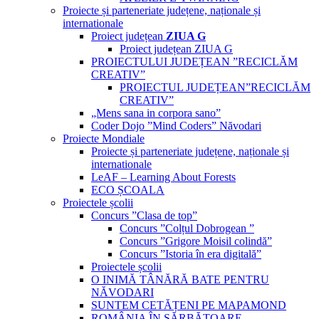
Proiecte și parteneriate județene, naționale și
internationale
Proiect județean
ZIUA G
Proiect județean ZIUA G
PROIECTULUI JUDEȚEAN ”RECICLĂM
CREATIV”
PROIECTUL JUDEȚEAN”RECICLĂM
CREATIV”
„Mens sana in corpora sano”
Coder Dojo ”Mind Coders” Năvodari
Proiecte Mondiale
Proiecte și parteneriate județene, naționale și
internationale
LeAF – Learning About Forests
ECO ȘCOALA
Proiectele școlii
Concurs ”Clasa de top”
Concurs ”Colțul Dobrogean ”
Concurs ”Grigore Moisil colindă”
Concurs ”Istoria în era digitală”
Proiectele școlii
O INIMĂ TÂNĂRĂ BATE PENTRU
NĂVODARI
SUNTEM CETĂȚENI PE MAPAMOND
ROMÂNIA ÎN SĂRBĂTOARE