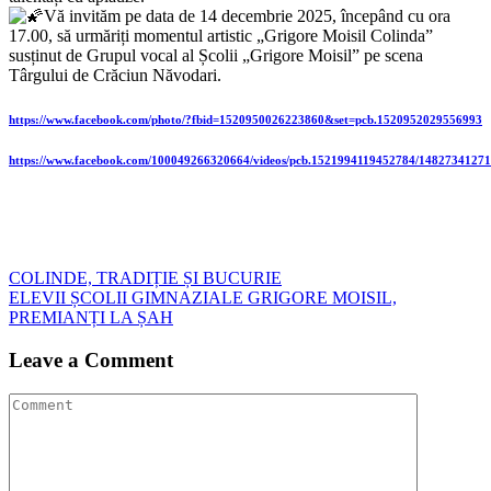
Vă invităm pe data de 14 decembrie 2025, începând cu ora
17.00, să urmăriți momentul artistic „Grigore Moisil Colinda”
susținut de Grupul vocal al Școlii „Grigore Moisil” pe scena
Târgului de Crăciun Năvodari.
https://www.facebook.com/photo/?fbid=1520950026223860&set=pcb.1520952029556993
https://www.facebook.com/100049266320664/videos/pcb.1521994119452784/1482734127
Navigare
COLINDE, TRADIȚIE ȘI BUCURIE
ELEVII ȘCOLII GIMNAZIALE GRIGORE MOISIL,
în
PREMIANȚI LA ȘAH
articole
Leave a Comment