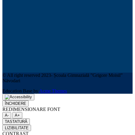
© All right reserved 2023- Școala Gimnazială ”Grigore Moisil”
Năvodari
Education Base by
Acme Themes
ÎNCHIDERE
REDIMENSIONARE FONT
A-
A+
TASTATURĂ
LIZIBILITATE
CONTRAST