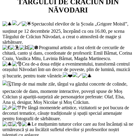
TÂRGULUI DE CRĂCIUN DIN
NĂVODARI
Spectacolul elevilor de la Școala „Grigore Moisil”,
susținut pe 12 decembrie 2025, începând cu ora 16.00, pe scena
Târgului de Crăciun Năvodari, a creat o atmosferă de magie și
sărbătoare.
Programul artistic a fost oferit de cercurile de
chitară, canto și dans, coordonate de profesorii: Emil Bârnat, Corina
Craiu, Vasilica Mitu, Lavinia Bârnat, Magda Martinescu.
Cea de-a doua ediție a evenimentului, transformă centrul
orașului Năvodari într-un decor de poveste, plin de lumină, muzică
și bucurie, pentru toate vârstele.
Timp de mai multe zile, târgul va găzdui concerte de colinde,
spectacole de dans, momente interactive, povești spuse de Moș
Crăciun și apariții-surpriză ale personajelor preferate: Olaf, Elsa,
Ana și, desigur, Moș Nicolae și Moș Crăciun.
Pe lângă momentele artistice, vizitatorii se pot bucura de
decoruri tematice, căsuțe tradiționale și spații special amenajate
pentru fotografii de sărbătoare.
Le mulțumim tuturor celor care au fost încântați să ne
urmărească și au încălzit sufletul elevilor și profesorilor noștri
talentați cu aplauze.