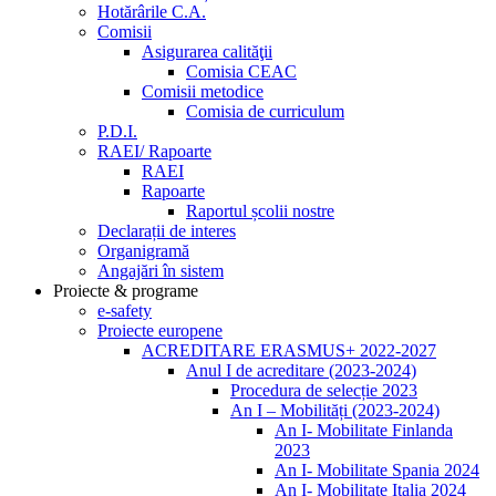
Hotărârile C.A.
Comisii
Asigurarea calităţii
Comisia CEAC
Comisii metodice
Comisia de curriculum
P.D.I.
RAEI/ Rapoarte
RAEI
Rapoarte
Raportul școlii nostre
Declarații de interes
Organigramă
Angajări în sistem
Proiecte & programe
e-safety
Proiecte europene
ACREDITARE ERASMUS+ 2022-2027
Anul I de acreditare (2023-2024)
Procedura de selecție 2023
An I – Mobilități (2023-2024)
An I- Mobilitate Finlanda
2023
An I- Mobilitate Spania 2024
An I- Mobilitate Italia 2024