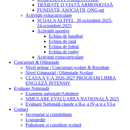
TRĂIEȘTE O VIAȚĂ ARMONIOASĂ
FUNDAȚII, ASOCIAȚII, ONG-uri
Activități extracurriculare
ȘCOALA ALTFEL, 20.octombrie.2025-
24.octombrie.2025
Activități sportive
Echipa de handbal
Echipa de oină
Echipa de fotbal
Echipa de rugby
Activitati extracurriculare
Concursuri & Olimpiade
Nivel primar / Concursuri școlare & Rezultate
Nivel Gimnazial / Olimpiade Școlare
CLASA A V-A 2026-2027 PROGRAM LIMBA
ENGLEZĂ INTENSIV
Evaluare Națională
Examene naționale/Admitere
SIMULARE EVALUAREA NAȚIONALĂ 2025
Evaluare Națională clasele a II-a, a IV-a și a VI-a
Contact
Secretariat si contabilitate
Logopedie
Psihologie și consiliere școlară