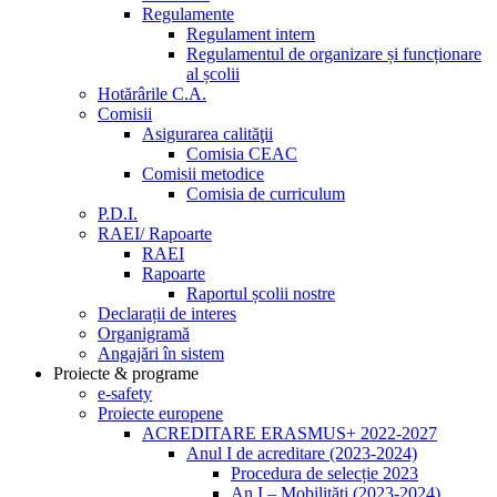
Regulamente
Regulament intern
Regulamentul de organizare și funcționare
al școlii
Hotărârile C.A.
Comisii
Asigurarea calităţii
Comisia CEAC
Comisii metodice
Comisia de curriculum
P.D.I.
RAEI/ Rapoarte
RAEI
Rapoarte
Raportul școlii nostre
Declarații de interes
Organigramă
Angajări în sistem
Proiecte & programe
e-safety
Proiecte europene
ACREDITARE ERASMUS+ 2022-2027
Anul I de acreditare (2023-2024)
Procedura de selecție 2023
An I – Mobilități (2023-2024)