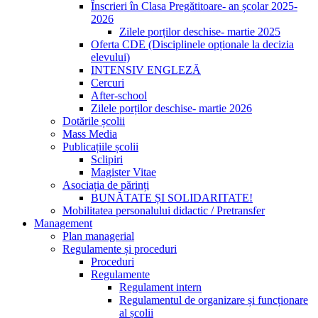
Înscrieri în Clasa Pregătitoare- an școlar 2025-
2026
Zilele porților deschise- martie 2025
Oferta CDE (Disciplinele opționale la decizia
elevului)
INTENSIV ENGLEZĂ
Cercuri
After-school
Zilele porților deschise- martie 2026
Dotările școlii
Mass Media
Publicațiile școlii
Sclipiri
Magister Vitae
Asociația de părinți
BUNĂTATE ȘI SOLIDARITATE!
Mobilitatea personalului didactic / Pretransfer
Management
Plan managerial
Regulamente și proceduri
Proceduri
Regulamente
Regulament intern
Regulamentul de organizare și funcționare
al școlii