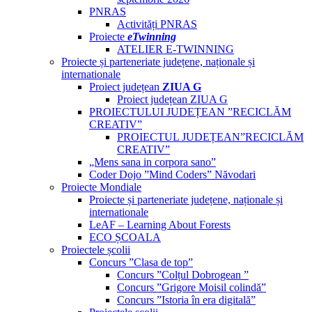
PNRAS
Activități PNRAS
Proiecte
eTwinning
ATELIER E-TWINNING
Proiecte și parteneriate județene, naționale și
internationale
Proiect județean
ZIUA G
Proiect județean ZIUA G
PROIECTULUI JUDEȚEAN ”RECICLĂM
CREATIV”
PROIECTUL JUDEȚEAN”RECICLĂM
CREATIV”
„Mens sana in corpora sano”
Coder Dojo ”Mind Coders” Năvodari
Proiecte Mondiale
Proiecte și parteneriate județene, naționale și
internationale
LeAF – Learning About Forests
ECO ȘCOALA
Proiectele școlii
Concurs ”Clasa de top”
Concurs ”Colțul Dobrogean ”
Concurs ”Grigore Moisil colindă”
Concurs ”Istoria în era digitală”