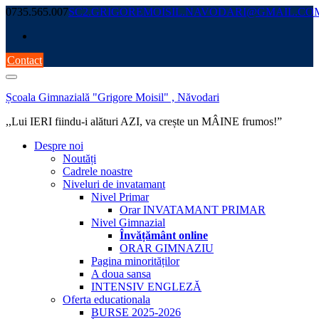
Skip
0735.565.007
SC2.GRIGOREMOISIL.NAVODARI@GMAIL.CO
to
content
Contact
Școala Gimnazială "Grigore Moisil" , Năvodari
,,Lui IERI fiindu-i alături AZI, va crește un MÂINE frumos!”
Despre noi
Noutăți
Cadrele noastre
Niveluri de invatamant
Nivel Primar
Orar INVATAMANT PRIMAR
Nivel Gimnazial
Învățământ online
ORAR GIMNAZIU
Pagina minorităților
A doua sansa
INTENSIV ENGLEZĂ
Oferta educationala
BURSE 2025-2026