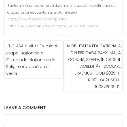
Suntem mândri de voi și vă dorim mult succes în continuare, cu
ajutorul și binecuvântarea lui Dumnezeu!
https://www.facebook.com/photo?
fbid=1674357497549778&set=pcb.1674357820883079
NAVIGARE
CLASA a VII-a, Premianții
MOBILITATEA EDUCAȚIONALĂ
ÎN
DIN PERIOADA 24–31 MAI, A
etapei naționale a
ARTICOLE
CORUNA, SPANIA, ÎN CADRUL
Olimpiadei Naționale de
ACREDITĂRII ȘCOLARE
Religie ortodoxă de rit
ERASMUS+ COD 2025-1-
vechi
RO01-KA121-SCH-
000322009
LEAVE A COMMENT