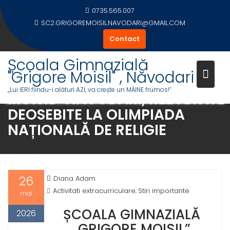
Skip
0735.565.007
to
SC2.GRIGOREMOISIL.NAVODARI@GMAIL.COM
content
Contact
Școala Gimnazială
"Grigore Moisil" , Năvodari
ȘCOALA GIMNAZIALĂ „GRIGOR
,,Lui IERI fiindu-i alături AZI, va crește un MÂINE frumos!”
MOISIL” NĂVODARI, REZULTATE
DEOSEBITE LA OLIMPIADA
NAȚIONALĂ DE RELIGIE
26
Diana Adam
Activitati extracurriculare
Stiri importante
,
mai
ȘCOALA GIMNAZIALĂ
2026
„GRIGORE MOISIL”