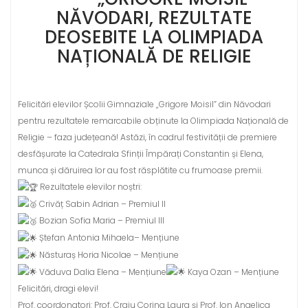
NĂVODARI, REZULTATE
DEOSEBITE LA OLIMPIADA
NAȚIONALĂ DE RELIGIE
Felicitări elevilor Școlii Gimnaziale „Grigore Moisil” din Năvodari
pentru rezultatele remarcabile obținute la Olimpiada Națională de
Religie – faza județeană! Astăzi, în cadrul festivității de premiere
desfășurate la Catedrala Sfinții Împărați Constantin și Elena,
munca și dăruirea lor au fost răsplătite cu frumoase premii.
Rezultatele elevilor noștri:
Crivăț Sabin Adrian – Premiul II
Bozian Sofia Maria – Premiul III
Ștefan Antonia Mihaela– Mențiune
Năsturaș Horia Nicolae – Mențiune
Văduva Dalia Elena – Mențiune
Kaya Ozan – Mențiune
Felicitări, dragi elevi!
Prof. coordonatori: Prof. Craiu Corina Laura și Prof. Ion Angelica