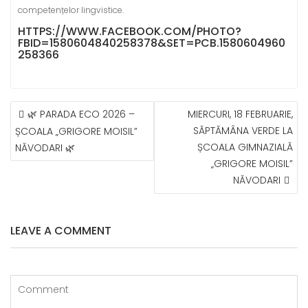
competențelor lingvistice.
HTTPS://WWW.FACEBOOK.COM/PHOTO?
FBID=1580604840258378&SET=PCB.1580604960
258366
NAVIGARE
🌿 PARADA ECO 2026 –
MIERCURI, 18 FEBRUARIE,
ÎN
SĂPTĂMÂNA VERDE LA
ȘCOALA „GRIGORE MOISIL”
ARTICOLE
ȘCOALA GIMNAZIALĂ
NĂVODARI 🌿
„GRIGORE MOISIL”
NĂVODARI
LEAVE A COMMENT