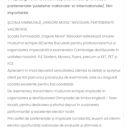
parteneriate-judetene-nationale-si-internationale/
Stiri
,
importante
ȘCOALA GIMNAZIALĂ „GRIGORE MOISIL” NĂVODARI, PARTENERIATE
VALOROASE
Școala Gimnazială „Grigore Moisil” Năvodari adresează sincere
mulțumiri echipei EECentre București pentru profesionalismul și
organizarea impecabilă a examenelor Cambridge desfășurate în
unitatea noastră: YLE Starters, Movers, Flyers, precum și KET, PET și
FCE.
Apreciem în mod deosebit seriozitatea, atenția la detalii și sprijinul
oferit pe tot parcursul procesului de examinare, care au asigurat
condiții excelente pentru toți candidații.
De asemenea, transmitem mulțumiri echipei implicate în
organizarea și desfășurarea Olimpiadei de limba engleză – faza
locală, pentru dedicarea și efortul depus în susținerea
performanței și excelenței elevilor noștri.
Prin astfel de parteneriate și implicare constantă, reușim să oferim
elevilor oportunități valoroase de evaluare și afirmare a