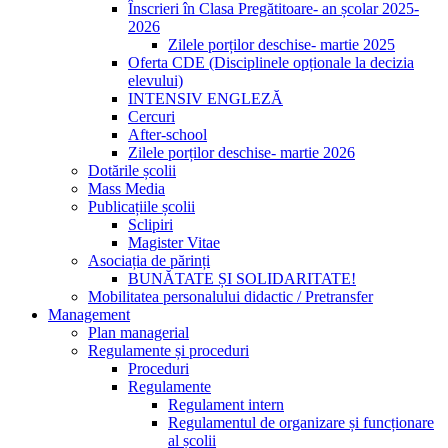
Înscrieri în Clasa Pregătitoare- an școlar 2025-
2026
Zilele porților deschise- martie 2025
Oferta CDE (Disciplinele opționale la decizia
elevului)
INTENSIV ENGLEZĂ
Cercuri
After-school
Zilele porților deschise- martie 2026
Dotările școlii
Mass Media
Publicațiile școlii
Sclipiri
Magister Vitae
Asociația de părinți
BUNĂTATE ȘI SOLIDARITATE!
Mobilitatea personalului didactic / Pretransfer
Management
Plan managerial
Regulamente și proceduri
Proceduri
Regulamente
Regulament intern
Regulamentul de organizare și funcționare
al școlii