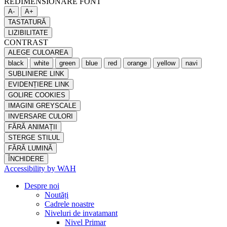
REDIMENSIONARE FONT
A-
A+
TASTATURĂ
LIZIBILITATE
CONTRAST
ALEGE CULOAREA
black
white
green
blue
red
orange
yellow
navi
SUBLINIERE LINK
EVIDENȚIERE LINK
GOLIRE COOKIES
IMAGINI GREYSCALE
INVERSARE CULORI
FĂRĂ ANIMAȚII
STERGE STILUL
FĂRĂ LUMINĂ
ÎNCHIDERE
Accessibility by WAH
Despre noi
Noutăți
Cadrele noastre
Niveluri de invatamant
Nivel Primar