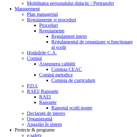
Mobilitatea personalului didactic / Pretransfer
Management
Plan managerial
Regulamente și proceduri
Proceduri
Regulamente
Regulament intern
Regulamentul de organizare și funcționare
al școlii
Hotărârile C.A.
Comisii
Asigurarea calităţii
Comisia CEAC
Comisii metodice
Comisia de curriculum
P.D.I.
RAEI/ Rapoarte
RAEI
Rapoarte
Raportul școlii nostre
Declarații de interes
Organigramă
Angajări în sistem
Proiecte & programe
e-safety