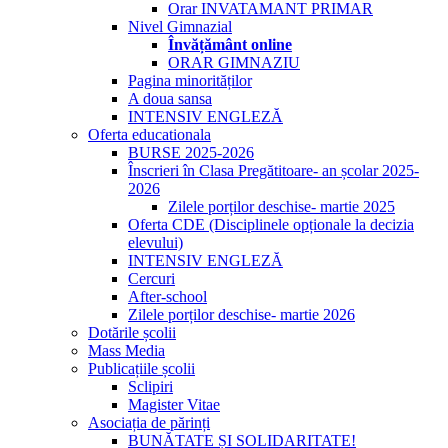
Orar INVATAMANT PRIMAR
Nivel Gimnazial
Învățământ online
ORAR GIMNAZIU
Pagina minorităților
A doua sansa
INTENSIV ENGLEZĂ
Oferta educationala
BURSE 2025-2026
Înscrieri în Clasa Pregătitoare- an școlar 2025-
2026
Zilele porților deschise- martie 2025
Oferta CDE (Disciplinele opționale la decizia
elevului)
INTENSIV ENGLEZĂ
Cercuri
After-school
Zilele porților deschise- martie 2026
Dotările școlii
Mass Media
Publicațiile școlii
Sclipiri
Magister Vitae
Asociația de părinți
BUNĂTATE ȘI SOLIDARITATE!