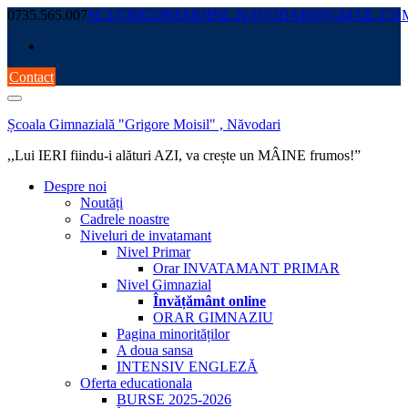
Skip
0735.565.007
SC2.GRIGOREMOISIL.NAVODARI@GMAIL.CO
to
content
Contact
Școala Gimnazială "Grigore Moisil" , Năvodari
,,Lui IERI fiindu-i alături AZI, va crește un MÂINE frumos!”
Despre noi
Noutăți
Cadrele noastre
Niveluri de invatamant
Nivel Primar
Orar INVATAMANT PRIMAR
Nivel Gimnazial
Învățământ online
ORAR GIMNAZIU
Pagina minorităților
A doua sansa
INTENSIV ENGLEZĂ
Oferta educationala
BURSE 2025-2026