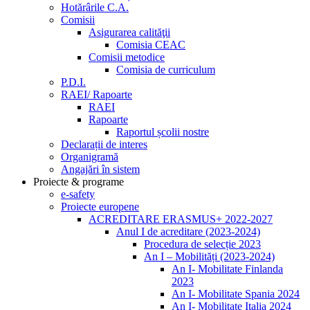
Hotărârile C.A.
Comisii
Asigurarea calităţii
Comisia CEAC
Comisii metodice
Comisia de curriculum
P.D.I.
RAEI/ Rapoarte
RAEI
Rapoarte
Raportul școlii nostre
Declarații de interes
Organigramă
Angajări în sistem
Proiecte & programe
e-safety
Proiecte europene
ACREDITARE ERASMUS+ 2022-2027
Anul I de acreditare (2023-2024)
Procedura de selecție 2023
An I – Mobilități (2023-2024)
An I- Mobilitate Finlanda
2023
An I- Mobilitate Spania 2024
An I- Mobilitate Italia 2024