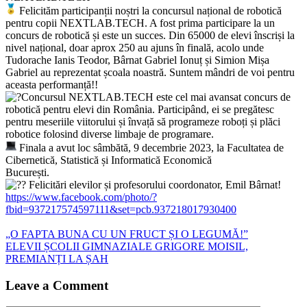
Felicităm participanții noștri la concursul național de robotică
pentru copii NEXTLAB.TECH. A fost prima participare la un
concurs de robotică și este un succes. Din 65000 de elevi înscriși la
nivel național, doar aprox 250 au ajuns în finală, acolo unde
Tudorache Ianis Teodor, Bârnat Gabriel Ionuț și Simion Mișa
Gabriel au reprezentat școala noastră. Suntem mândri de voi pentru
aceasta performanță!!
Concursul NEXTLAB.TECH este cel mai avansat concurs de
robotică pentru elevi din România. Participând, ei se pregătesc
pentru meseriile viitorului și învață să programeze roboți și plăci
robotice folosind diverse limbaje de programare.
Finala a avut loc sâmbătă, 9 decembrie 2023, la Facultatea de
Cibernetică, Statistică și Informatică Economică
București.
Felicitări elevilor și profesorului coordonator, Emil Bârnat!
https://www.facebook.com/photo/?
fbid=937217574597111&set=pcb.937218017930400
Navigare
„O FAPTA BUNA CU UN FRUCT ȘI O LEGUMĂ!”
ELEVII ȘCOLII GIMNAZIALE GRIGORE MOISIL,
în
PREMIANȚI LA ȘAH
articole
Leave a Comment