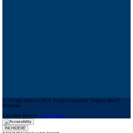
© All right reserved 2023- Școala Gimnazială ”Grigore Moisil”
Năvodari
Education Base by
Acme Themes
ÎNCHIDERE