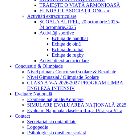
TRĂIEȘTE O VIAȚĂ ARMONIOASĂ
FUNDAȚII, ASOCIAȚII, ONG-uri
Activități extracurriculare
ȘCOALA ALTFEL, 20.octombrie.2025-
24.octombrie.2025
Activități sportive
Echipa de handbal
Echipa de oină
Echipa de fotbal
Echipa de rugby
Activitati extracurriculare
Concursuri & Olimpiade
Nivel primar / Concursuri școlare & Rezultate
Nivel Gimnazial / Olimpiade Școlare
CLASA A V-A 2026-2027 PROGRAM LIMBA
ENGLEZĂ INTENSIV
Evaluare Națională
Examene naționale/Admitere
SIMULARE EVALUAREA NAȚIONALĂ 2025
Evaluare Națională clasele a II-a, a IV-a și a VI-a
Contact
Secretariat si contabilitate
Logopedie
Psihologie și consiliere școlară