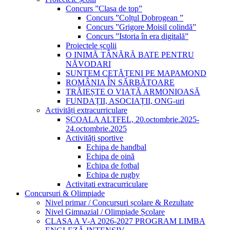
Concurs ”Clasa de top”
Concurs ”Colțul Dobrogean ”
Concurs ”Grigore Moisil colindă”
Concurs ”Istoria în era digitală”
Proiectele școlii
O INIMĂ TÂNĂRĂ BATE PENTRU
NĂVODARI
SUNTEM CETĂȚENI PE MAPAMOND
ROMÂNIA ÎN SĂRBĂTOARE
TRĂIEȘTE O VIAȚĂ ARMONIOASĂ
FUNDAȚII, ASOCIAȚII, ONG-uri
Activități extracurriculare
ȘCOALA ALTFEL, 20.octombrie.2025-
24.octombrie.2025
Activități sportive
Echipa de handbal
Echipa de oină
Echipa de fotbal
Echipa de rugby
Activitati extracurriculare
Concursuri & Olimpiade
Nivel primar / Concursuri școlare & Rezultate
Nivel Gimnazial / Olimpiade Școlare
CLASA A V-A 2026-2027 PROGRAM LIMBA