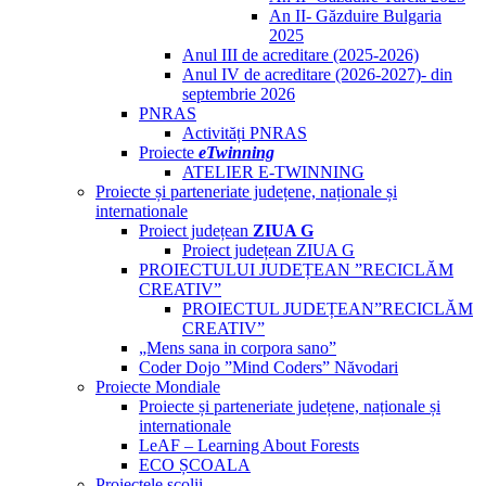
An II- Găzduire Bulgaria
2025
Anul III de acreditare (2025-2026)
Anul IV de acreditare (2026-2027)- din
septembrie 2026
PNRAS
Activități PNRAS
Proiecte
eTwinning
ATELIER E-TWINNING
Proiecte și parteneriate județene, naționale și
internationale
Proiect județean
ZIUA G
Proiect județean ZIUA G
PROIECTULUI JUDEȚEAN ”RECICLĂM
CREATIV”
PROIECTUL JUDEȚEAN”RECICLĂM
CREATIV”
„Mens sana in corpora sano”
Coder Dojo ”Mind Coders” Năvodari
Proiecte Mondiale
Proiecte și parteneriate județene, naționale și
internationale
LeAF – Learning About Forests
ECO ȘCOALA
Proiectele școlii