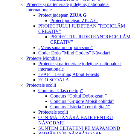
Proiecte și parteneriate județene, naționale și
internationale
Proiect județean
ZIUA G
Proiect județean ZIUA G
PROIECTULUI JUDEȚEAN ”RECICLĂM
CREATIV”
PROIECTUL JUDEȚEAN”RECICLĂM
CREATIV”
„Mens sana in corpora sano”
Coder Dojo ”Mind Coders” Năvodari
Proiecte Mondiale
Proiecte și parteneriate județene, naționale și
internationale
LeAF – Learning About Forests
ECO ȘCOALA
Proiectele școlii
Concurs ”Clasa de top”
Concurs ”Colțul Dobrogean ”
Concurs ”Grigore Moisil colindă”
Concurs ”Istoria în era digitală”
Proiectele școlii
O INIMĂ TÂNĂRĂ BATE PENTRU
NĂVODARI
SUNTEM CETĂȚENI PE MAPAMOND
ROMÂNIA ÎN SĂRBĂTOARE