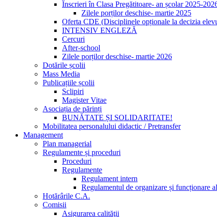
Înscrieri în Clasa Pregătitoare- an școlar 2025-202
Zilele porților deschise- martie 2025
Oferta CDE (Disciplinele opționale la decizia elevu
INTENSIV ENGLEZĂ
Cercuri
After-school
Zilele porților deschise- martie 2026
Dotările școlii
Mass Media
Publicațiile școlii
Sclipiri
Magister Vitae
Asociația de părinți
BUNĂTATE ȘI SOLIDARITATE!
Mobilitatea personalului didactic / Pretransfer
Management
Plan managerial
Regulamente și proceduri
Proceduri
Regulamente
Regulament intern
Regulamentul de organizare și funcționare al
Hotărârile C.A.
Comisii
Asigurarea calităţii