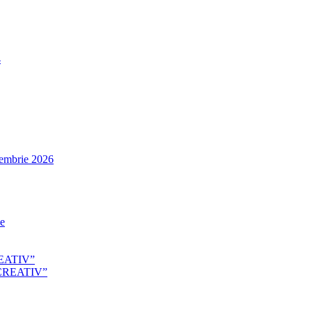
4
tembrie 2026
le
EATIV”
CREATIV”