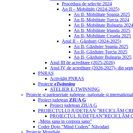
Procedura de selecție 2024
An II – Mobilități (2024-2025)
An II- Mobilitate Spania 2025
An II- Mobilitate Turcia 2024
An II- Mobilitate Bulgaria 202
An II- Mobilitate Irlanda 2025
An II- Mobilitate Croația 2025
Anul II – Găzduiri (2024-2025)
An II- Găzduire Spania 2025
An II- Găzduire Turcia 2025
An II- Găzduire Bulgaria 2025
Anul III de acreditare (2025-2026)
Anul IV de acreditare (2026-2027)- din sep
PNRAS
Activități PNRAS
Proiecte
eTwinning
ATELIER E-TWINNING
Proiecte și parteneriate județene, naționale și internationa
Proiect județean
ZIUA G
Proiect județean ZIUA G
PROIECTULUI JUDEȚEAN ”RECICLĂM CR
PROIECTUL JUDEȚEAN”RECICLĂM 
„Mens sana in corpora sano”
Coder Dojo ”Mind Coders” Năvodari
Proiecte Mondiale