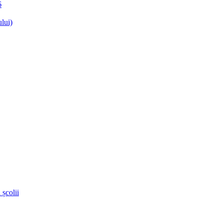
6
lui)
 școlii