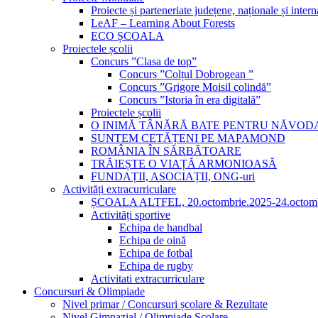
Proiecte și parteneriate județene, naționale și intern
LeAF – Learning About Forests
ECO ȘCOALA
Proiectele școlii
Concurs ”Clasa de top”
Concurs ”Colțul Dobrogean ”
Concurs ”Grigore Moisil colindă”
Concurs ”Istoria în era digitală”
Proiectele școlii
O INIMĂ TÂNĂRĂ BATE PENTRU NĂVOD
SUNTEM CETĂȚENI PE MAPAMOND
ROMÂNIA ÎN SĂRBĂTOARE
TRĂIEȘTE O VIAȚĂ ARMONIOASĂ
FUNDAȚII, ASOCIAȚII, ONG-uri
Activități extracurriculare
ȘCOALA ALTFEL, 20.octombrie.2025-24.octomb
Activități sportive
Echipa de handbal
Echipa de oină
Echipa de fotbal
Echipa de rugby
Activitati extracurriculare
Concursuri & Olimpiade
Nivel primar / Concursuri școlare & Rezultate
Nivel Gimnazial / Olimpiade Școlare