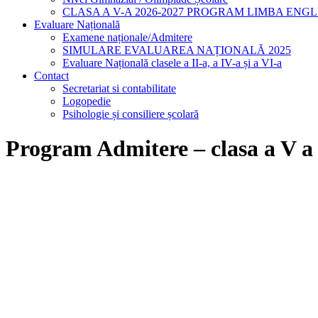
CLASA A V-A 2026-2027 PROGRAM LIMBA ENG
Evaluare Națională
Examene naționale/Admitere
SIMULARE EVALUAREA NAȚIONALĂ 2025
Evaluare Națională clasele a II-a, a IV-a și a VI-a
Contact
Secretariat si contabilitate
Logopedie
Psihologie și consiliere școlară
Program Admitere – clasa a V 