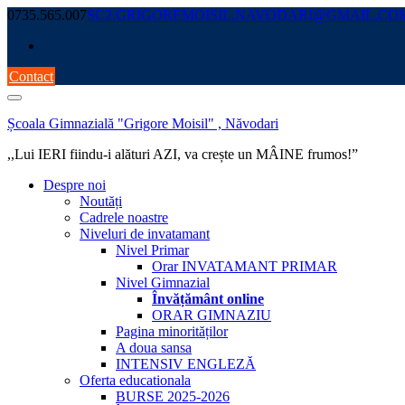
Skip
0735.565.007
SC2.GRIGOREMOISIL.NAVODARI@GMAIL.CO
to
content
Contact
Școala Gimnazială "Grigore Moisil" , Năvodari
,,Lui IERI fiindu-i alături AZI, va crește un MÂINE frumos!”
Despre noi
Noutăți
Cadrele noastre
Niveluri de invatamant
Nivel Primar
Orar INVATAMANT PRIMAR
Nivel Gimnazial
Învățământ online
ORAR GIMNAZIU
Pagina minorităților
A doua sansa
INTENSIV ENGLEZĂ
Oferta educationala
BURSE 2025-2026