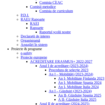
Comisia CEAC
Comisii metodice
Comisia de curriculum
P.D.I.
RAEI/ Rapoarte
RAEI
Rapoarte
Raportul școlii nostre
Declarații de interes
Organigramă
Angajări în sistem
Proiecte & programe
e-safety
Proiecte europene
ACREDITARE ERASMUS+ 2022-2027
Anul I de acreditare (2023-2024)
Procedura de selecție 2023
An I – Mobilități (2023-2024)
An I- Mobilitate Finlanda 2023
An I- Mobilitate Spania 2024
An I- Mobilitate Italia 2024
An I – Găzduiri (2023-2024)
An II- Găzduire Spania 2025
A II- Găzduire Italia 2025
Anul II de acreditare (2024-2025)