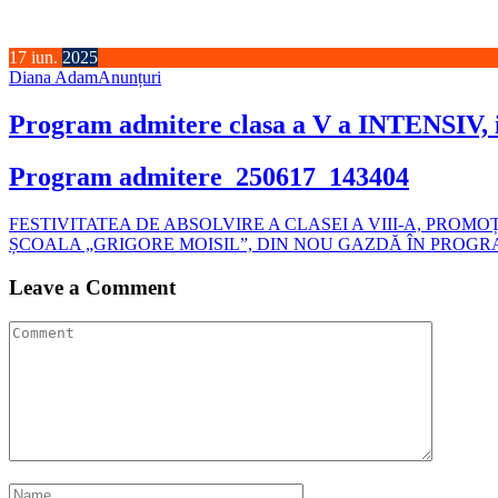
17
iun.
2025
Diana Adam
Anunțuri
Program admitere clasa a V a INTENSIV, 
Program admitere_250617_143404
Navigare
FESTIVITATEA DE ABSOLVIRE A CLASEI A VIII-A, PROMOȚ
ȘCOALA „GRIGORE MOISIL”, DIN NOU GAZDĂ ÎN PROG
în
articole
Leave a Comment