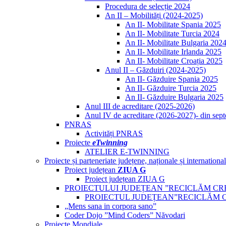
Procedura de selecție 2024
An II – Mobilități (2024-2025)
An II- Mobilitate Spania 2025
An II- Mobilitate Turcia 2024
An II- Mobilitate Bulgaria 202
An II- Mobilitate Irlanda 2025
An II- Mobilitate Croația 2025
Anul II – Găzduiri (2024-2025)
An II- Găzduire Spania 2025
An II- Găzduire Turcia 2025
An II- Găzduire Bulgaria 2025
Anul III de acreditare (2025-2026)
Anul IV de acreditare (2026-2027)- din sep
PNRAS
Activități PNRAS
Proiecte
eTwinning
ATELIER E-TWINNING
Proiecte și parteneriate județene, naționale și internationa
Proiect județean
ZIUA G
Proiect județean ZIUA G
PROIECTULUI JUDEȚEAN ”RECICLĂM CR
PROIECTUL JUDEȚEAN”RECICLĂM 
„Mens sana in corpora sano”
Coder Dojo ”Mind Coders” Năvodari
Proiecte Mondiale