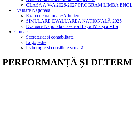
CLASA A V-A 2026-2027 PROGRAM LIMBA ENG
Evaluare Națională
Examene naționale/Admitere
SIMULARE EVALUAREA NAȚIONALĂ 2025
Evaluare Națională clasele a II-a, a IV-a și a VI-a
Contact
Secretariat si contabilitate
Logopedie
Psihologie și consiliere școlară
PERFORMANȚĂ ȘI DETERMI