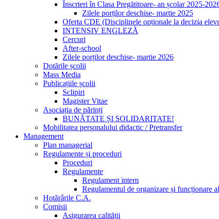
Înscrieri în Clasa Pregătitoare- an școlar 2025-202
Zilele porților deschise- martie 2025
Oferta CDE (Disciplinele opționale la decizia elevu
INTENSIV ENGLEZĂ
Cercuri
After-school
Zilele porților deschise- martie 2026
Dotările școlii
Mass Media
Publicațiile școlii
Sclipiri
Magister Vitae
Asociația de părinți
BUNĂTATE ȘI SOLIDARITATE!
Mobilitatea personalului didactic / Pretransfer
Management
Plan managerial
Regulamente și proceduri
Proceduri
Regulamente
Regulament intern
Regulamentul de organizare și funcționare al
Hotărârile C.A.
Comisii
Asigurarea calităţii