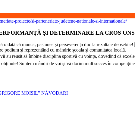
eneriate-proiecte/si-parteneriate-judetene-nationale-si-internationale/
ERFORMANȚĂ ȘI DETERMINARE LA CROS ONS
 o dată că munca, pasiunea și perseverența duc la rezultate deosebite!
 pe podium și reprezentând cu mândrie școala și comunitatea locală.
i au reușit să îmbine disciplina sportivă cu voința, dovedind că excelen
ele obținute! Suntem mândri de voi și vă dorim mult succes în competițiile
„GRIGORE MOISIL” NĂVODARI