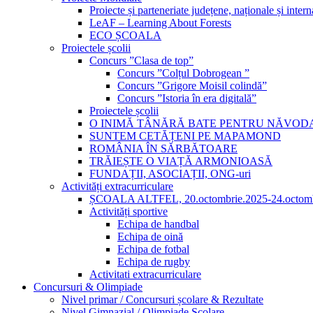
Proiecte și parteneriate județene, naționale și intern
LeAF – Learning About Forests
ECO ȘCOALA
Proiectele școlii
Concurs ”Clasa de top”
Concurs ”Colțul Dobrogean ”
Concurs ”Grigore Moisil colindă”
Concurs ”Istoria în era digitală”
Proiectele școlii
O INIMĂ TÂNĂRĂ BATE PENTRU NĂVOD
SUNTEM CETĂȚENI PE MAPAMOND
ROMÂNIA ÎN SĂRBĂTOARE
TRĂIEȘTE O VIAȚĂ ARMONIOASĂ
FUNDAȚII, ASOCIAȚII, ONG-uri
Activități extracurriculare
ȘCOALA ALTFEL, 20.octombrie.2025-24.octomb
Activități sportive
Echipa de handbal
Echipa de oină
Echipa de fotbal
Echipa de rugby
Activitati extracurriculare
Concursuri & Olimpiade
Nivel primar / Concursuri școlare & Rezultate
Nivel Gimnazial / Olimpiade Școlare