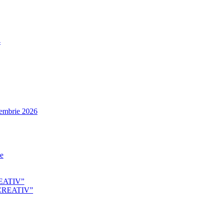
4
tembrie 2026
le
EATIV”
CREATIV”