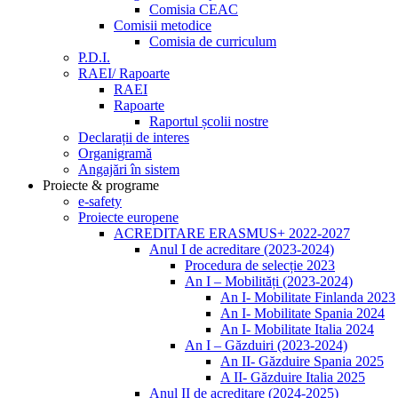
Comisia CEAC
Comisii metodice
Comisia de curriculum
P.D.I.
RAEI/ Rapoarte
RAEI
Rapoarte
Raportul școlii nostre
Declarații de interes
Organigramă
Angajări în sistem
Proiecte & programe
e-safety
Proiecte europene
ACREDITARE ERASMUS+ 2022-2027
Anul I de acreditare (2023-2024)
Procedura de selecție 2023
An I – Mobilități (2023-2024)
An I- Mobilitate Finlanda 2023
An I- Mobilitate Spania 2024
An I- Mobilitate Italia 2024
An I – Găzduiri (2023-2024)
An II- Găzduire Spania 2025
A II- Găzduire Italia 2025
Anul II de acreditare (2024-2025)