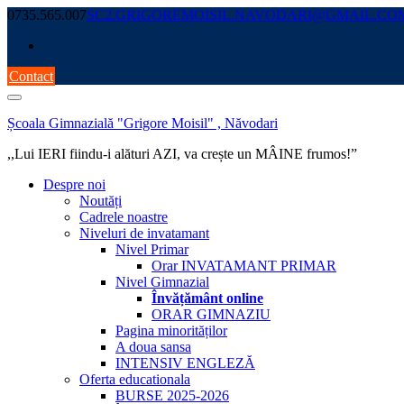
Skip
0735.565.007
SC2.GRIGOREMOISIL.NAVODARI@GMAIL.CO
to
content
Contact
Școala Gimnazială "Grigore Moisil" , Năvodari
,,Lui IERI fiindu-i alături AZI, va crește un MÂINE frumos!”
Despre noi
Noutăți
Cadrele noastre
Niveluri de invatamant
Nivel Primar
Orar INVATAMANT PRIMAR
Nivel Gimnazial
Învățământ online
ORAR GIMNAZIU
Pagina minorităților
A doua sansa
INTENSIV ENGLEZĂ
Oferta educationala
BURSE 2025-2026