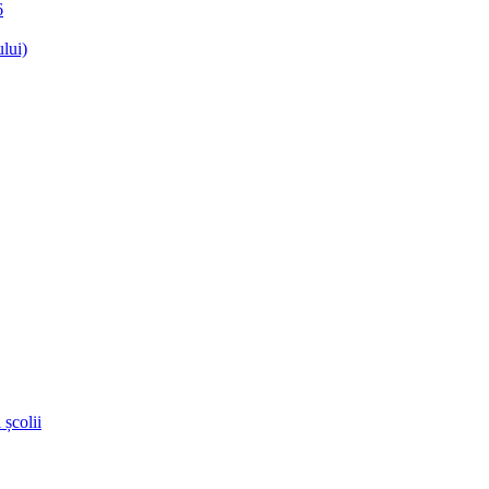
6
lui)
 școlii