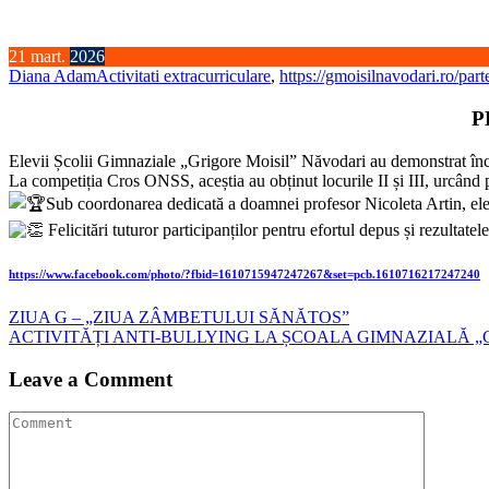
21
mart.
2026
Diana Adam
Activitati extracurriculare
,
https://gmoisilnavodari.ro/part
P
Elevii Școlii Gimnaziale „Grigore Moisil” Năvodari au demonstrat încă
La competiția Cros ONSS, aceștia au obținut locurile II și III, urcând
Sub coordonarea dedicată a doamnei profesor Nicoleta Artin, elevi
Felicitări tuturor participanților pentru efortul depus și rezultat
https://www.facebook.com/photo/?fbid=1610715947247267&set=pcb.1610716217247240
Navigare
ZIUA G – „ZIUA ZÂMBETULUI SĂNĂTOS”
ACTIVITĂȚI ANTI-BULLYING LA ȘCOALA GIMNAZIALĂ 
în
articole
Leave a Comment