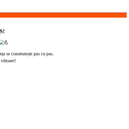
S!
ța se construiește pas cu pas.
 viitoare!