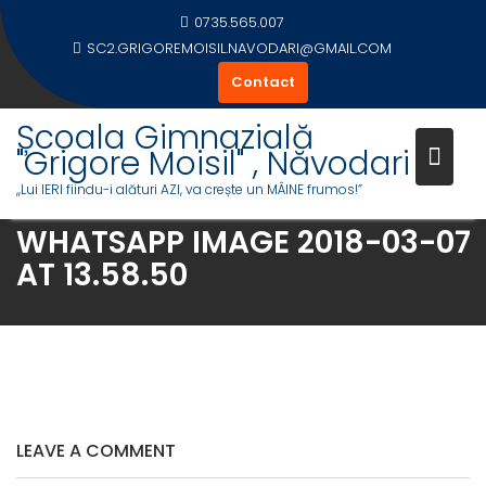
Skip
0735.565.007
to
SC2.GRIGOREMOISIL.NAVODARI@GMAIL.COM
content
Contact
Școala Gimnazială
"Grigore Moisil" , Năvodari
,,Lui IERI fiindu-i alături AZI, va crește un MÂINE frumos!”
WHATSAPP IMAGE 2018-03-07
AT 13.58.50
LEAVE A COMMENT