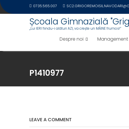
Skip
0735.565.007
SC2.GRIGOREMOISIL.NAVODARI@
to
content
Școala Gimnazială "Grigo
,,Lui IERI fiindu-i alături AZI, va crește un MÂINE frumos!”
Despre noi
Management
P1410977
LEAVE A COMMENT