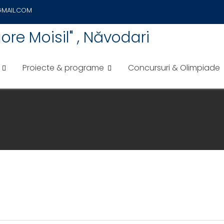
GMAIL.COM
re Moisil" , Năvodari
Proiecte & programe
Concursuri & Olimpiade