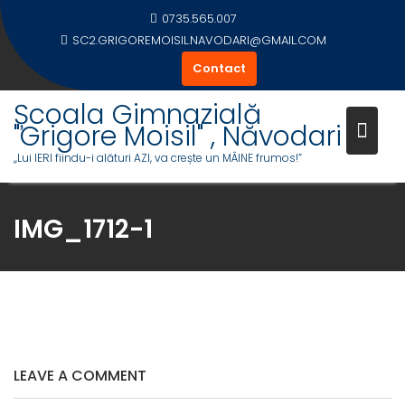
Skip
0735.565.007
to
SC2.GRIGOREMOISIL.NAVODARI@GMAIL.COM
content
Contact
Școala Gimnazială
"Grigore Moisil" , Năvodari
,,Lui IERI fiindu-i alături AZI, va crește un MÂINE frumos!”
IMG_1712-1
LEAVE A COMMENT