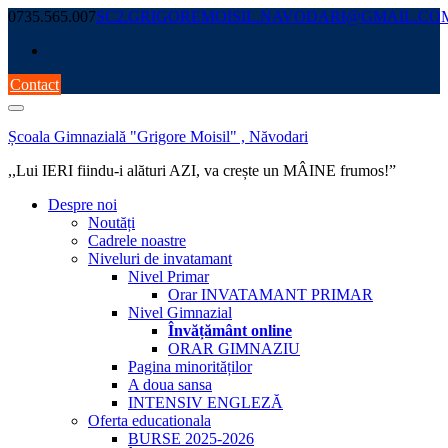
Skip
0735.565.007
SC2.GRIGOREMOISIL.NAVODARI@GMAIL.CO
to
content
Contact
Școala Gimnazială "Grigore Moisil" , Năvodari
,,Lui IERI fiindu-i alături AZI, va crește un MÂINE frumos!”
Despre noi
Noutăți
Cadrele noastre
Niveluri de invatamant
Nivel Primar
Orar INVATAMANT PRIMAR
Nivel Gimnazial
Învățământ online
ORAR GIMNAZIU
Pagina minorităților
A doua sansa
INTENSIV ENGLEZĂ
Oferta educationala
BURSE 2025-2026