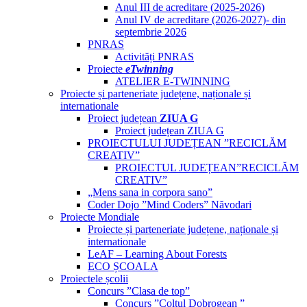
Anul III de acreditare (2025-2026)
Anul IV de acreditare (2026-2027)- din
septembrie 2026
PNRAS
Activități PNRAS
Proiecte
eTwinning
ATELIER E-TWINNING
Proiecte și parteneriate județene, naționale și
internationale
Proiect județean
ZIUA G
Proiect județean ZIUA G
PROIECTULUI JUDEȚEAN ”RECICLĂM
CREATIV”
PROIECTUL JUDEȚEAN”RECICLĂM
CREATIV”
„Mens sana in corpora sano”
Coder Dojo ”Mind Coders” Năvodari
Proiecte Mondiale
Proiecte și parteneriate județene, naționale și
internationale
LeAF – Learning About Forests
ECO ȘCOALA
Proiectele școlii
Concurs ”Clasa de top”
Concurs ”Colțul Dobrogean ”