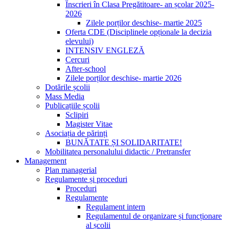
Înscrieri în Clasa Pregătitoare- an școlar 2025-
2026
Zilele porților deschise- martie 2025
Oferta CDE (Disciplinele opționale la decizia
elevului)
INTENSIV ENGLEZĂ
Cercuri
After-school
Zilele porților deschise- martie 2026
Dotările școlii
Mass Media
Publicațiile școlii
Sclipiri
Magister Vitae
Asociația de părinți
BUNĂTATE ȘI SOLIDARITATE!
Mobilitatea personalului didactic / Pretransfer
Management
Plan managerial
Regulamente și proceduri
Proceduri
Regulamente
Regulament intern
Regulamentul de organizare și funcționare
al școlii