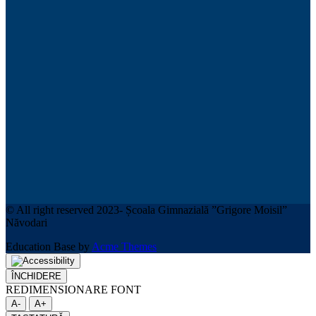
© All right reserved 2023- Școala Gimnazială ”Grigore Moisil”
Năvodari
Education Base by
Acme Themes
ÎNCHIDERE
REDIMENSIONARE FONT
A-
A+