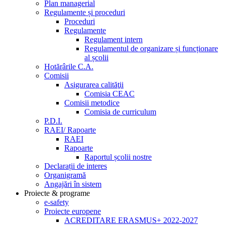
Plan managerial
Regulamente și proceduri
Proceduri
Regulamente
Regulament intern
Regulamentul de organizare și funcționare
al școlii
Hotărârile C.A.
Comisii
Asigurarea calităţii
Comisia CEAC
Comisii metodice
Comisia de curriculum
P.D.I.
RAEI/ Rapoarte
RAEI
Rapoarte
Raportul școlii nostre
Declarații de interes
Organigramă
Angajări în sistem
Proiecte & programe
e-safety
Proiecte europene
ACREDITARE ERASMUS+ 2022-2027