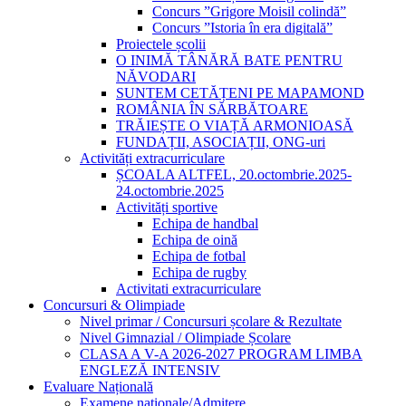
Concurs ”Grigore Moisil colindă”
Concurs ”Istoria în era digitală”
Proiectele școlii
O INIMĂ TÂNĂRĂ BATE PENTRU
NĂVODARI
SUNTEM CETĂȚENI PE MAPAMOND
ROMÂNIA ÎN SĂRBĂTOARE
TRĂIEȘTE O VIAȚĂ ARMONIOASĂ
FUNDAȚII, ASOCIAȚII, ONG-uri
Activități extracurriculare
ȘCOALA ALTFEL, 20.octombrie.2025-
24.octombrie.2025
Activități sportive
Echipa de handbal
Echipa de oină
Echipa de fotbal
Echipa de rugby
Activitati extracurriculare
Concursuri & Olimpiade
Nivel primar / Concursuri școlare & Rezultate
Nivel Gimnazial / Olimpiade Școlare
CLASA A V-A 2026-2027 PROGRAM LIMBA
ENGLEZĂ INTENSIV
Evaluare Națională
Examene naționale/Admitere