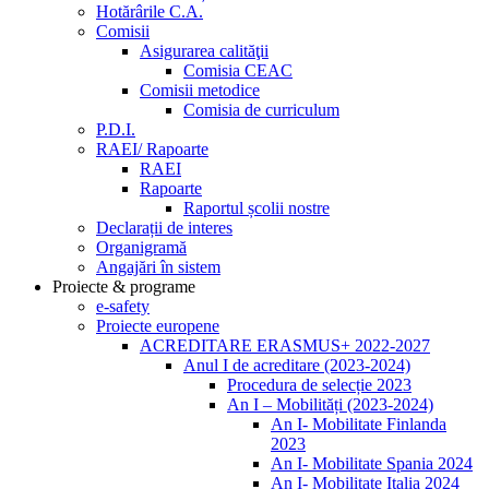
Hotărârile C.A.
Comisii
Asigurarea calităţii
Comisia CEAC
Comisii metodice
Comisia de curriculum
P.D.I.
RAEI/ Rapoarte
RAEI
Rapoarte
Raportul școlii nostre
Declarații de interes
Organigramă
Angajări în sistem
Proiecte & programe
e-safety
Proiecte europene
ACREDITARE ERASMUS+ 2022-2027
Anul I de acreditare (2023-2024)
Procedura de selecție 2023
An I – Mobilități (2023-2024)
An I- Mobilitate Finlanda
2023
An I- Mobilitate Spania 2024
An I- Mobilitate Italia 2024