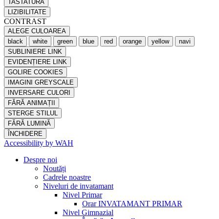
TASTATURĂ
LIZIBILITATE
CONTRAST
ALEGE CULOAREA
black
white
green
blue
red
orange
yellow
navi
SUBLINIERE LINK
EVIDENȚIERE LINK
GOLIRE COOKIES
IMAGINI GREYSCALE
INVERSARE CULORI
FĂRĂ ANIMAȚII
STERGE STILUL
FĂRĂ LUMINĂ
ÎNCHIDERE
Accessibility by WAH
Despre noi
Noutăți
Cadrele noastre
Niveluri de invatamant
Nivel Primar
Orar INVATAMANT PRIMAR
Nivel Gimnazial