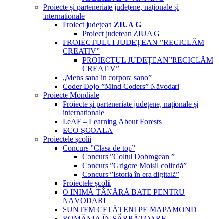
Proiecte și parteneriate județene, naționale și
internationale
Proiect județean
ZIUA G
Proiect județean ZIUA G
PROIECTULUI JUDEȚEAN ”RECICLĂM
CREATIV”
PROIECTUL JUDEȚEAN”RECICLĂM
CREATIV”
„Mens sana in corpora sano”
Coder Dojo ”Mind Coders” Năvodari
Proiecte Mondiale
Proiecte și parteneriate județene, naționale și
internationale
LeAF – Learning About Forests
ECO ȘCOALA
Proiectele școlii
Concurs ”Clasa de top”
Concurs ”Colțul Dobrogean ”
Concurs ”Grigore Moisil colindă”
Concurs ”Istoria în era digitală”
Proiectele școlii
O INIMĂ TÂNĂRĂ BATE PENTRU
NĂVODARI
SUNTEM CETĂȚENI PE MAPAMOND
ROMÂNIA ÎN SĂRBĂTOARE