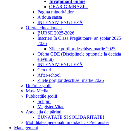
Învățământ online
ORAR GIMNAZIU
Pagina minorităților
A doua sansa
INTENSIV ENGLEZĂ
Oferta educationala
BURSE 2025-2026
Înscrieri în Clasa Pregătitoare- an școlar 2025-
2026
Zilele porților deschise- martie 2025
Oferta CDE (Disciplinele opționale la decizia
elevului)
INTENSIV ENGLEZĂ
Cercuri
After-school
Zilele porților deschise- martie 2026
Dotările școlii
Mass Media
Publicațiile școlii
Sclipiri
Magister Vitae
Asociația de părinți
BUNĂTATE ȘI SOLIDARITATE!
Mobilitatea personalului didactic / Pretransfer
Management