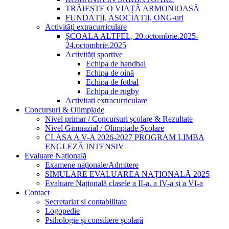
TRĂIEȘTE O VIAȚĂ ARMONIOASĂ
FUNDAȚII, ASOCIAȚII, ONG-uri
Activități extracurriculare
ȘCOALA ALTFEL, 20.octombrie.2025-
24.octombrie.2025
Activități sportive
Echipa de handbal
Echipa de oină
Echipa de fotbal
Echipa de rugby
Activitati extracurriculare
Concursuri & Olimpiade
Nivel primar / Concursuri școlare & Rezultate
Nivel Gimnazial / Olimpiade Școlare
CLASA A V-A 2026-2027 PROGRAM LIMBA
ENGLEZĂ INTENSIV
Evaluare Națională
Examene naționale/Admitere
SIMULARE EVALUAREA NAȚIONALĂ 2025
Evaluare Națională clasele a II-a, a IV-a și a VI-a
Contact
Secretariat si contabilitate
Logopedie
Psihologie și consiliere școlară