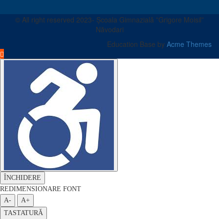
© All right reserved 2023- Școala Gimnazială ”Grigore Moisil”
Năvodari
Education Base by
Acme Themes
ÎNCHIDERE
REDIMENSIONARE FONT
A-
A+
TASTATURĂ