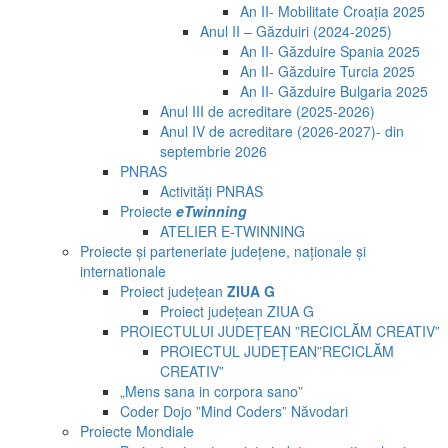
An II- Mobilitate Croația 2025
Anul II – Găzduiri (2024-2025)
An II- Găzduire Spania 2025
An II- Găzduire Turcia 2025
An II- Găzduire Bulgaria 2025
Anul III de acreditare (2025-2026)
Anul IV de acreditare (2026-2027)- din
septembrie 2026
PNRAS
Activități PNRAS
Proiecte
eTwinning
ATELIER E-TWINNING
Proiecte și parteneriate județene, naționale și
internationale
Proiect județean
ZIUA G
Proiect județean ZIUA G
PROIECTULUI JUDEȚEAN ”RECICLĂM CREATIV”
PROIECTUL JUDEȚEAN”RECICLĂM
CREATIV”
„Mens sana in corpora sano”
Coder Dojo ”Mind Coders” Năvodari
Proiecte Mondiale