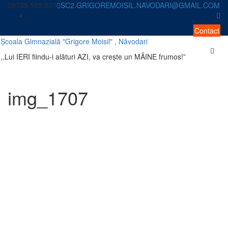
Skip
0735.565.007
SC2.GRIGOREMOISIL.NAVODARI@GMAIL.COM
to
content
Contact
Școala Gimnazială "Grigore Moisil" , Năvodari
,,Lui IERI fiindu-i alături AZI, va crește un MÂINE frumos!”
img_1707