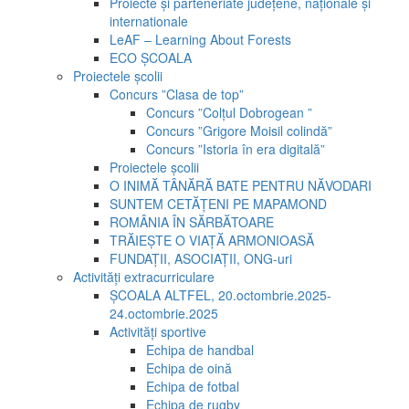
Proiecte și parteneriate județene, naționale și
internationale
LeAF – Learning About Forests
ECO ȘCOALA
Proiectele școlii
Concurs ”Clasa de top”
Concurs ”Colțul Dobrogean ”
Concurs ”Grigore Moisil colindă”
Concurs ”Istoria în era digitală”
Proiectele școlii
O INIMĂ TÂNĂRĂ BATE PENTRU NĂVODARI
SUNTEM CETĂȚENI PE MAPAMOND
ROMÂNIA ÎN SĂRBĂTOARE
TRĂIEȘTE O VIAȚĂ ARMONIOASĂ
FUNDAȚII, ASOCIAȚII, ONG-uri
Activități extracurriculare
ȘCOALA ALTFEL, 20.octombrie.2025-
24.octombrie.2025
Activități sportive
Echipa de handbal
Echipa de oină
Echipa de fotbal
Echipa de rugby