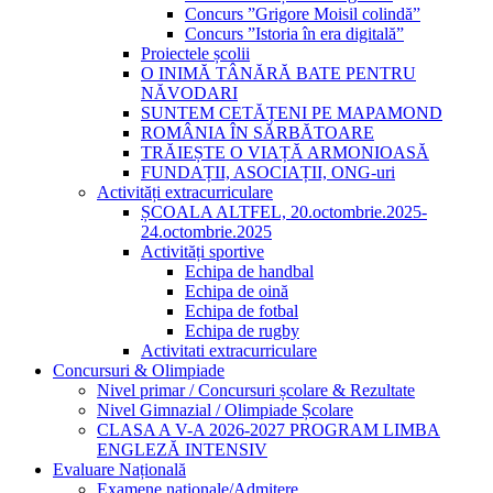
Concurs ”Grigore Moisil colindă”
Concurs ”Istoria în era digitală”
Proiectele școlii
O INIMĂ TÂNĂRĂ BATE PENTRU
NĂVODARI
SUNTEM CETĂȚENI PE MAPAMOND
ROMÂNIA ÎN SĂRBĂTOARE
TRĂIEȘTE O VIAȚĂ ARMONIOASĂ
FUNDAȚII, ASOCIAȚII, ONG-uri
Activități extracurriculare
ȘCOALA ALTFEL, 20.octombrie.2025-
24.octombrie.2025
Activități sportive
Echipa de handbal
Echipa de oină
Echipa de fotbal
Echipa de rugby
Activitati extracurriculare
Concursuri & Olimpiade
Nivel primar / Concursuri școlare & Rezultate
Nivel Gimnazial / Olimpiade Școlare
CLASA A V-A 2026-2027 PROGRAM LIMBA
ENGLEZĂ INTENSIV
Evaluare Națională
Examene naționale/Admitere