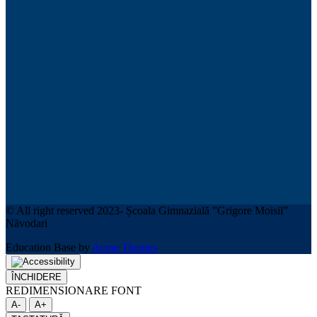
© All right reserved 2023- Școala Gimnazială ”Grigore Moisil”
Năvodari
Education Base by
Acme Themes
ÎNCHIDERE
REDIMENSIONARE FONT
A-
A+