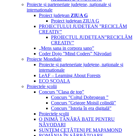
Proiecte și parteneriate județene, naționale și
internationale
Proiect județean
ZIUA G
Proiect județean ZIUA G
PROIECTULUI JUDEȚEAN ”RECICLĂM
CREATIV”
PROIECTUL JUDEȚEAN”RECICLĂM
CREATIV”
„Mens sana in corpora sano”
Coder Dojo ”Mind Coders” Năvodari
Proiecte Mondiale
Proiecte și parteneriate județene, naționale și
internationale
LeAF – Learning About Forests
ECO ȘCOALA
Proiectele școlii
Concurs ”Clasa de top”
Concurs ”Colțul Dobrogean ”
Concurs ”Grigore Moisil colindă”
Concurs ”Istoria în era digitală”
Proiectele școlii
O INIMĂ TÂNĂRĂ BATE PENTRU
NĂVODARI
SUNTEM CETĂȚENI PE MAPAMOND
ROMÂNIA ÎN SĂRBĂTOARE