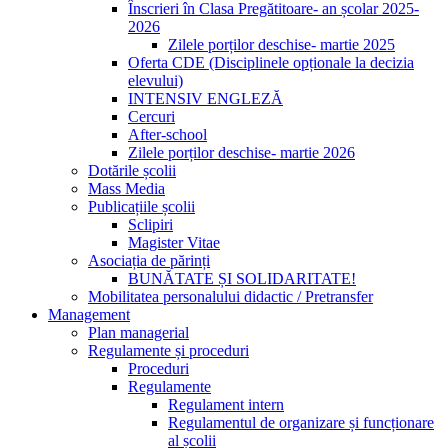
Înscrieri în Clasa Pregătitoare- an școlar 2025-
2026
Zilele porților deschise- martie 2025
Oferta CDE (Disciplinele opționale la decizia
elevului)
INTENSIV ENGLEZĂ
Cercuri
After-school
Zilele porților deschise- martie 2026
Dotările școlii
Mass Media
Publicațiile școlii
Sclipiri
Magister Vitae
Asociația de părinți
BUNĂTATE ȘI SOLIDARITATE!
Mobilitatea personalului didactic / Pretransfer
Management
Plan managerial
Regulamente și proceduri
Proceduri
Regulamente
Regulament intern
Regulamentul de organizare și funcționare
al școlii