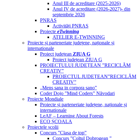
Anul III de acreditare (2025-2026)
Anul IV de acreditare (2026-2027)- din
septembrie 2026
PNRAS
Activități PNRAS
Proiecte
eTwinning
ATELIER E-TWINNING
Proiecte și parteneriate județene, naționale și
internationale
Proiect județean
ZIUA G
Proiect județean ZIUA G
PROIECTULUI JUDEȚEAN ”RECICLĂM
CREATIV”
PROIECTUL JUDEȚEAN”RECICLĂM
CREATIV”
„Mens sana in corpora sano”
Coder Dojo ”Mind Coders” Năvodari
Proiecte Mondiale
Proiecte și parteneriate județene, naționale și
internationale
LeAF – Learning About Forests
ECO ȘCOALA
Proiectele școlii
Concurs ”Clasa de top”
Concurs ”Colțul Dobrogean ”