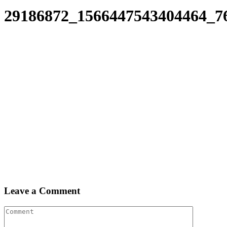
29186872_1566447543404464_7
Leave a Comment