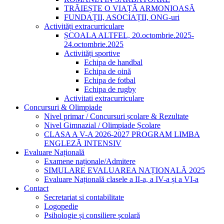
TRĂIEȘTE O VIAȚĂ ARMONIOASĂ
FUNDAȚII, ASOCIAȚII, ONG-uri
Activități extracurriculare
ȘCOALA ALTFEL, 20.octombrie.2025-
24.octombrie.2025
Activități sportive
Echipa de handbal
Echipa de oină
Echipa de fotbal
Echipa de rugby
Activitati extracurriculare
Concursuri & Olimpiade
Nivel primar / Concursuri școlare & Rezultate
Nivel Gimnazial / Olimpiade Școlare
CLASA A V-A 2026-2027 PROGRAM LIMBA
ENGLEZĂ INTENSIV
Evaluare Națională
Examene naționale/Admitere
SIMULARE EVALUAREA NAȚIONALĂ 2025
Evaluare Națională clasele a II-a, a IV-a și a VI-a
Contact
Secretariat si contabilitate
Logopedie
Psihologie și consiliere școlară