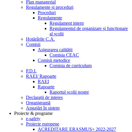
Plan managerial
Regulamente și proceduri
Proceduri
Regulamente
Regulament intern
Regulamentul de organizare și funcționare
al școlii
Hotărârile C.A.
Comisii
Asigurarea calităţii
Comisia CEAC
Comisii metodice
Comisia de curriculum
P.D.I.
RAEI/ Rapoarte
RAEI
Rapoarte
Raportul școlii nostre
Declarații de interes
Organigramă
Angajări în sistem
Proiecte & programe
e-safety
Proiecte europene
ACREDITARE ERASMUS+ 2022-2027