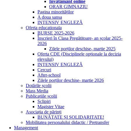
Învățământ online
ORAR GIMNAZIU
Pagina minorităților
A doua sansa
INTENSIV ENGLEZĂ
Oferta educationala
BURSE 2025-2026
Înscrieri în Clasa Pregătitoare- an școlar 2025-
2026
Zilele porților deschise- martie 2025
Oferta CDE (Disciplinele opționale la decizia
elevului)
INTENSIV ENGLEZĂ
Cercuri
After-school
Zilele porților deschise- martie 2026
Dotările școlii
Mass Media
Publicațiile școlii
Sclipiri
Magister Vitae
Asociația de părinți
BUNĂTATE ȘI SOLIDARITATE!
Mobilitatea personalului didactic / Pretransfer
Management