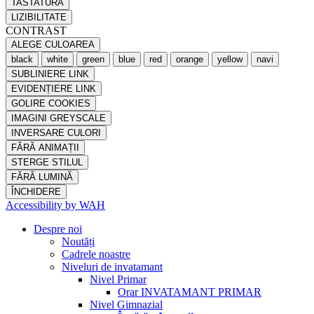
TASTATURĂ
LIZIBILITATE
CONTRAST
ALEGE CULOAREA
black
white
green
blue
red
orange
yellow
navi
SUBLINIERE LINK
EVIDENȚIERE LINK
GOLIRE COOKIES
IMAGINI GREYSCALE
INVERSARE CULORI
FĂRĂ ANIMAȚII
STERGE STILUL
FĂRĂ LUMINĂ
ÎNCHIDERE
Accessibility by WAH
Despre noi
Noutăți
Cadrele noastre
Niveluri de invatamant
Nivel Primar
Orar INVATAMANT PRIMAR
Nivel Gimnazial