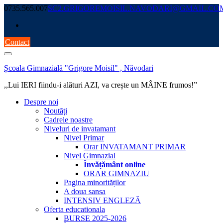
Skip
0735.565.007
SC2.GRIGOREMOISIL.NAVODARI@GMAIL.CO
to
content
Contact
Școala Gimnazială "Grigore Moisil" , Năvodari
,,Lui IERI fiindu-i alături AZI, va crește un MÂINE frumos!”
Despre noi
Noutăți
Cadrele noastre
Niveluri de invatamant
Nivel Primar
Orar INVATAMANT PRIMAR
Nivel Gimnazial
Învățământ online
ORAR GIMNAZIU
Pagina minorităților
A doua sansa
INTENSIV ENGLEZĂ
Oferta educationala
BURSE 2025-2026