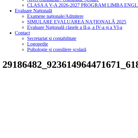
CLASA A V-A 2026-2027 PROGRAM LIMBA ENG
Evaluare Națională
Examene naționale/Admitere
SIMULARE EVALUAREA NAȚIONALĂ 2025
Evaluare Națională clasele a II-a, a IV-a și a VI-a
Contact
Secretariat si contabilitate
Logopedie
Psihologie și consiliere școlară
29186482_923614964471671_61