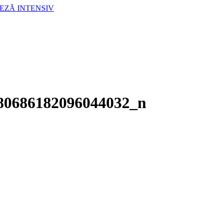
LEZĂ INTENSIV
80686182096044032_n