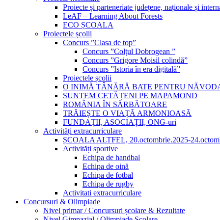
Proiecte și parteneriate județene, naționale și intern
LeAF – Learning About Forests
ECO ȘCOALA
Proiectele școlii
Concurs ”Clasa de top”
Concurs ”Colțul Dobrogean ”
Concurs ”Grigore Moisil colindă”
Concurs ”Istoria în era digitală”
Proiectele școlii
O INIMĂ TÂNĂRĂ BATE PENTRU NĂVOD
SUNTEM CETĂȚENI PE MAPAMOND
ROMÂNIA ÎN SĂRBĂTOARE
TRĂIEȘTE O VIAȚĂ ARMONIOASĂ
FUNDAȚII, ASOCIAȚII, ONG-uri
Activități extracurriculare
ȘCOALA ALTFEL, 20.octombrie.2025-24.octomb
Activități sportive
Echipa de handbal
Echipa de oină
Echipa de fotbal
Echipa de rugby
Activitati extracurriculare
Concursuri & Olimpiade
Nivel primar / Concursuri școlare & Rezultate
Nivel Gimnazial / Olimpiade Școlare