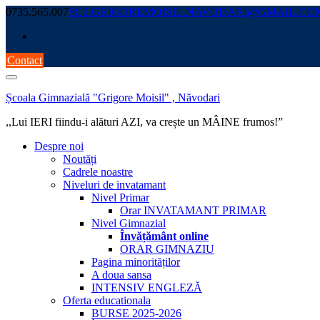
Skip
0735.565.007
SC2.GRIGOREMOISIL.NAVODARI@GMAIL.CO
to
content
Contact
Școala Gimnazială "Grigore Moisil" , Năvodari
,,Lui IERI fiindu-i alături AZI, va crește un MÂINE frumos!”
Despre noi
Noutăți
Cadrele noastre
Niveluri de invatamant
Nivel Primar
Orar INVATAMANT PRIMAR
Nivel Gimnazial
Învățământ online
ORAR GIMNAZIU
Pagina minorităților
A doua sansa
INTENSIV ENGLEZĂ
Oferta educationala
BURSE 2025-2026