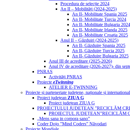
Procedura de selecție 2024
An II – Mobilități (2024-2025)
An II- Mobilitate Spania 2025
An II- Mobilitate Turcia 2024
An II- Mobilitate Bulgaria 202
An II- Mobilitate Irlanda 2025
An II- Mobilitate Croația 2025
Anul II – Găzduiri (2024-2025)
An II- Găzduire Spania 2025
An II- Găzduire Turcia 2025
An II- Găzduire Bulgaria 2025
Anul III de acreditare (2025-2026)
Anul IV de acreditare (2026-2027)- din sep
PNRAS
Activități PNRAS
Proiecte
eTwinning
ATELIER E-TWINNING
Proiecte și parteneriate județene, naționale și internationa
Proiect județean
ZIUA G
Proiect județean ZIUA G
PROIECTULUI JUDEȚEAN ”RECICLĂM CR
PROIECTUL JUDEȚEAN”RECICLĂM 
„Mens sana in corpora sano”
Coder Dojo ”Mind Coders” Năvodari
Proiecte Mondiale