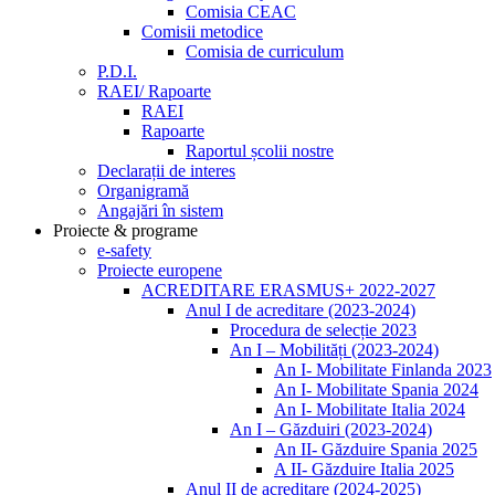
Comisia CEAC
Comisii metodice
Comisia de curriculum
P.D.I.
RAEI/ Rapoarte
RAEI
Rapoarte
Raportul școlii nostre
Declarații de interes
Organigramă
Angajări în sistem
Proiecte & programe
e-safety
Proiecte europene
ACREDITARE ERASMUS+ 2022-2027
Anul I de acreditare (2023-2024)
Procedura de selecție 2023
An I – Mobilități (2023-2024)
An I- Mobilitate Finlanda 2023
An I- Mobilitate Spania 2024
An I- Mobilitate Italia 2024
An I – Găzduiri (2023-2024)
An II- Găzduire Spania 2025
A II- Găzduire Italia 2025
Anul II de acreditare (2024-2025)