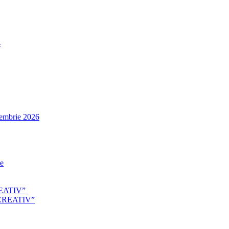
4
tembrie 2026
le
EATIV”
CREATIV”