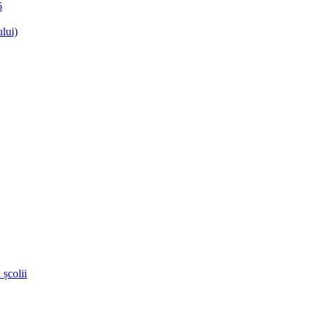
6
lui)
 școlii