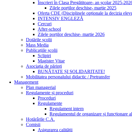
Înscrieri în Clasa Pregătitoare- an școlar 2025-202
Zilele porților deschise- martie 2025
Oferta CDE (Disciplinele opționale la decizia elevu
INTENSIV ENGLEZĂ
Cercuri
After-school
Zilele porților deschise- martie 2026
Dotările școlii
Mass Media
Publicațiile școlii
Sclipiri
Magister Vitae
Asociația de părinți
BUNĂTATE ȘI SOLIDARITATE!
Mobilitatea personalului didactic / Pretransfer
Management
Plan managerial
Regulamente și proceduri
Proceduri
Regulamente
Regulament intern
Regulamentul de organizare și funcționare al
Hotărârile C.A.
Comisii
Asigurarea calităţii