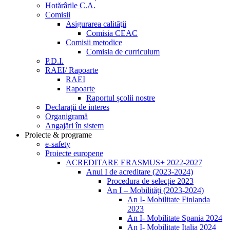
Hotărârile C.A.
Comisii
Asigurarea calităţii
Comisia CEAC
Comisii metodice
Comisia de curriculum
P.D.I.
RAEI/ Rapoarte
RAEI
Rapoarte
Raportul școlii nostre
Declarații de interes
Organigramă
Angajări în sistem
Proiecte & programe
e-safety
Proiecte europene
ACREDITARE ERASMUS+ 2022-2027
Anul I de acreditare (2023-2024)
Procedura de selecție 2023
An I – Mobilități (2023-2024)
An I- Mobilitate Finlanda
2023
An I- Mobilitate Spania 2024
An I- Mobilitate Italia 2024