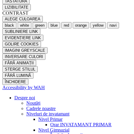
TASTATURĂ
LIZIBILITATE
CONTRAST
ALEGE CULOAREA
black
white
green
blue
red
orange
yellow
navi
SUBLINIERE LINK
EVIDENȚIERE LINK
GOLIRE COOKIES
IMAGINI GREYSCALE
INVERSARE CULORI
FĂRĂ ANIMAȚII
STERGE STILUL
FĂRĂ LUMINĂ
ÎNCHIDERE
Accessibility by WAH
Despre noi
Noutăți
Cadrele noastre
Niveluri de invatamant
Nivel Primar
Orar INVATAMANT PRIMAR
Nivel Gimnazial