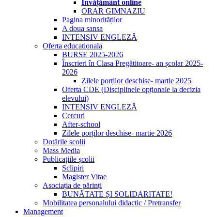
Învățământ online
ORAR GIMNAZIU
Pagina minorităților
A doua sansa
INTENSIV ENGLEZĂ
Oferta educationala
BURSE 2025-2026
Înscrieri în Clasa Pregătitoare- an școlar 2025-
2026
Zilele porților deschise- martie 2025
Oferta CDE (Disciplinele opționale la decizia
elevului)
INTENSIV ENGLEZĂ
Cercuri
After-school
Zilele porților deschise- martie 2026
Dotările școlii
Mass Media
Publicațiile școlii
Sclipiri
Magister Vitae
Asociația de părinți
BUNĂTATE ȘI SOLIDARITATE!
Mobilitatea personalului didactic / Pretransfer
Management