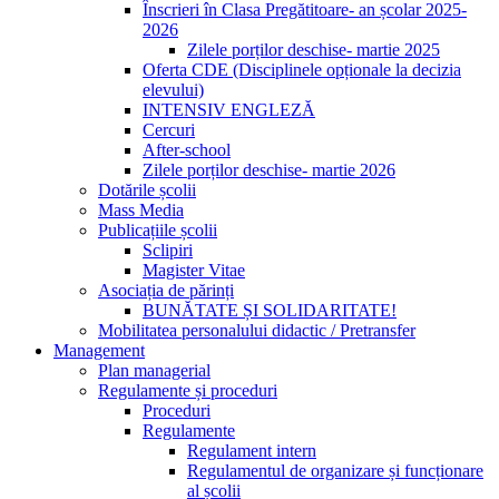
Înscrieri în Clasa Pregătitoare- an școlar 2025-
2026
Zilele porților deschise- martie 2025
Oferta CDE (Disciplinele opționale la decizia
elevului)
INTENSIV ENGLEZĂ
Cercuri
After-school
Zilele porților deschise- martie 2026
Dotările școlii
Mass Media
Publicațiile școlii
Sclipiri
Magister Vitae
Asociația de părinți
BUNĂTATE ȘI SOLIDARITATE!
Mobilitatea personalului didactic / Pretransfer
Management
Plan managerial
Regulamente și proceduri
Proceduri
Regulamente
Regulament intern
Regulamentul de organizare și funcționare
al școlii