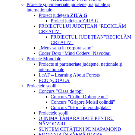
Proiecte și parteneriate județene, naționale și
internationale
Proiect județean
ZIUA G
Proiect județean ZIUA G
PROIECTULUI JUDEȚEAN ”RECICLĂM
CREATIV”
PROIECTUL JUDEȚEAN”RECICLĂM
CREATIV”
„Mens sana in corpora sano”
Coder Dojo ”Mind Coders” Năvodari
Proiecte Mondiale
Proiecte și parteneriate județene, naționale și
internationale
LeAF – Learning About Forests
ECO ȘCOALA
Proiectele școlii
Concurs ”Clasa de top”
Concurs ”Colțul Dobrogean ”
Concurs ”Grigore Moisil colindă”
Concurs ”Istoria în era digitală”
Proiectele școlii
O INIMĂ TÂNĂRĂ BATE PENTRU
NĂVODARI
SUNTEM CETĂȚENI PE MAPAMOND
ROMÂNIA ÎN SĂRBĂTOARE