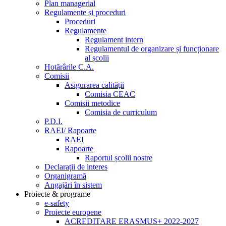
Plan managerial
Regulamente și proceduri
Proceduri
Regulamente
Regulament intern
Regulamentul de organizare și funcționare
al școlii
Hotărârile C.A.
Comisii
Asigurarea calităţii
Comisia CEAC
Comisii metodice
Comisia de curriculum
P.D.I.
RAEI/ Rapoarte
RAEI
Rapoarte
Raportul școlii nostre
Declarații de interes
Organigramă
Angajări în sistem
Proiecte & programe
e-safety
Proiecte europene
ACREDITARE ERASMUS+ 2022-2027