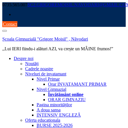
Skip
0735.565.007
SC2.GRIGOREMOISIL.NAVODARI@GMAIL.CO
to
content
Contact
Școala Gimnazială "Grigore Moisil" , Năvodari
,,Lui IERI fiindu-i alături AZI, va crește un MÂINE frumos!”
Despre noi
Noutăți
Cadrele noastre
Niveluri de invatamant
Nivel Primar
Orar INVATAMANT PRIMAR
Nivel Gimnazial
Învățământ online
ORAR GIMNAZIU
Pagina minorităților
A doua sansa
INTENSIV ENGLEZĂ
Oferta educationala
BURSE 2025-2026