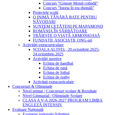
Concurs ”Grigore Moisil colindă”
Concurs ”Istoria în era digitală”
Proiectele școlii
O INIMĂ TÂNĂRĂ BATE PENTRU
NĂVODARI
SUNTEM CETĂȚENI PE MAPAMOND
ROMÂNIA ÎN SĂRBĂTOARE
TRĂIEȘTE O VIAȚĂ ARMONIOASĂ
FUNDAȚII, ASOCIAȚII, ONG-uri
Activități extracurriculare
ȘCOALA ALTFEL, 20.octombrie.2025-
24.octombrie.2025
Activități sportive
Echipa de handbal
Echipa de oină
Echipa de fotbal
Echipa de rugby
Activitati extracurriculare
Concursuri & Olimpiade
Nivel primar / Concursuri școlare & Rezultate
Nivel Gimnazial / Olimpiade Școlare
CLASA A V-A 2026-2027 PROGRAM LIMBA
ENGLEZĂ INTENSIV
Evaluare Națională
Examene naționale/Admitere