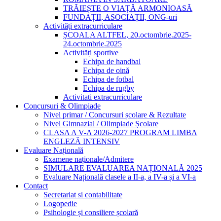
TRĂIEȘTE O VIAȚĂ ARMONIOASĂ
FUNDAȚII, ASOCIAȚII, ONG-uri
Activități extracurriculare
ȘCOALA ALTFEL, 20.octombrie.2025-
24.octombrie.2025
Activități sportive
Echipa de handbal
Echipa de oină
Echipa de fotbal
Echipa de rugby
Activitati extracurriculare
Concursuri & Olimpiade
Nivel primar / Concursuri școlare & Rezultate
Nivel Gimnazial / Olimpiade Școlare
CLASA A V-A 2026-2027 PROGRAM LIMBA
ENGLEZĂ INTENSIV
Evaluare Națională
Examene naționale/Admitere
SIMULARE EVALUAREA NAȚIONALĂ 2025
Evaluare Națională clasele a II-a, a IV-a și a VI-a
Contact
Secretariat si contabilitate
Logopedie
Psihologie și consiliere școlară