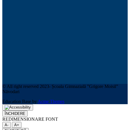
© All right reserved 2023- Școala Gimnazială ”Grigore Moisil”
Năvodari
Education Base by
Acme Themes
ÎNCHIDERE
REDIMENSIONARE FONT
A-
A+