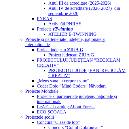
Anul III de acreditare (2025-2026)
Anul IV de acreditare (2026-2027)- din
septembrie 2026
PNRAS
Activități PNRAS
Proiecte
eTwinning
ATELIER E-TWINNING
Proiecte și parteneriate județene, naționale și
internationale
Proiect județean
ZIUA G
Proiect județean ZIUA G
PROIECTULUI JUDEȚEAN ”RECICLĂM
CREATIV”
PROIECTUL JUDEȚEAN”RECICLĂM
CREATIV”
„Mens sana in corpora sano”
Coder Dojo ”Mind Coders” Năvodari
Proiecte Mondiale
Proiecte și parteneriate județene, naționale și
internationale
LeAF – Learning About Forests
ECO ȘCOALA
Proiectele școlii
Concurs ”Clasa de top”
Concurs ”Colțul Dobrogean ”