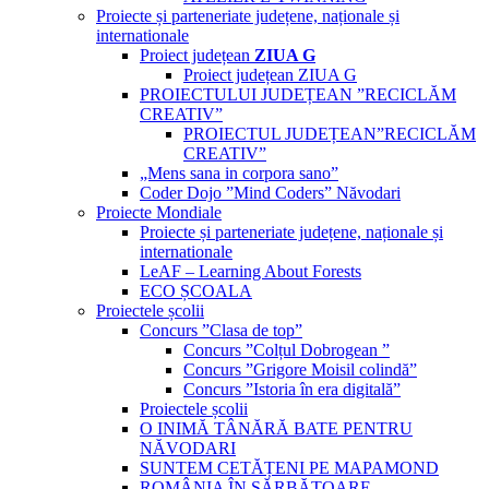
Proiecte și parteneriate județene, naționale și
internationale
Proiect județean
ZIUA G
Proiect județean ZIUA G
PROIECTULUI JUDEȚEAN ”RECICLĂM
CREATIV”
PROIECTUL JUDEȚEAN”RECICLĂM
CREATIV”
„Mens sana in corpora sano”
Coder Dojo ”Mind Coders” Năvodari
Proiecte Mondiale
Proiecte și parteneriate județene, naționale și
internationale
LeAF – Learning About Forests
ECO ȘCOALA
Proiectele școlii
Concurs ”Clasa de top”
Concurs ”Colțul Dobrogean ”
Concurs ”Grigore Moisil colindă”
Concurs ”Istoria în era digitală”
Proiectele școlii
O INIMĂ TÂNĂRĂ BATE PENTRU
NĂVODARI
SUNTEM CETĂȚENI PE MAPAMOND
ROMÂNIA ÎN SĂRBĂTOARE