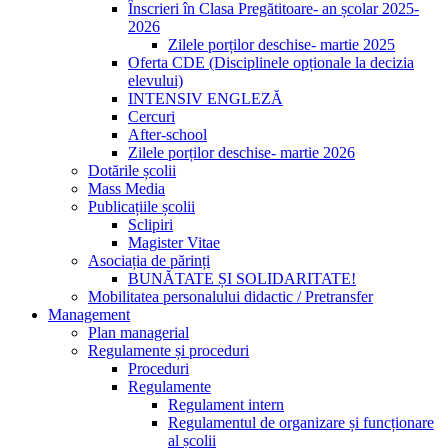
Înscrieri în Clasa Pregătitoare- an școlar 2025-
2026
Zilele porților deschise- martie 2025
Oferta CDE (Disciplinele opționale la decizia
elevului)
INTENSIV ENGLEZĂ
Cercuri
After-school
Zilele porților deschise- martie 2026
Dotările școlii
Mass Media
Publicațiile școlii
Sclipiri
Magister Vitae
Asociația de părinți
BUNĂTATE ȘI SOLIDARITATE!
Mobilitatea personalului didactic / Pretransfer
Management
Plan managerial
Regulamente și proceduri
Proceduri
Regulamente
Regulament intern
Regulamentul de organizare și funcționare
al școlii