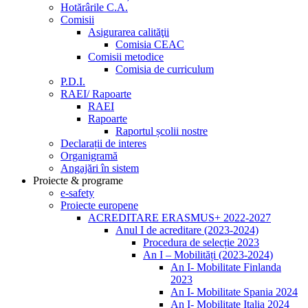
Hotărârile C.A.
Comisii
Asigurarea calităţii
Comisia CEAC
Comisii metodice
Comisia de curriculum
P.D.I.
RAEI/ Rapoarte
RAEI
Rapoarte
Raportul școlii nostre
Declarații de interes
Organigramă
Angajări în sistem
Proiecte & programe
e-safety
Proiecte europene
ACREDITARE ERASMUS+ 2022-2027
Anul I de acreditare (2023-2024)
Procedura de selecție 2023
An I – Mobilități (2023-2024)
An I- Mobilitate Finlanda
2023
An I- Mobilitate Spania 2024
An I- Mobilitate Italia 2024