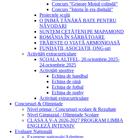
Concurs ”Grigore Moisil colindă”
Concurs ”Istoria în era digitală”
Proiectele școlii
O INIMĂ TÂNĂRĂ BATE PENTRU
NĂVODARI
SUNTEM CETĂȚENI PE MAPAMOND
ROMÂNIA ÎN SĂRBĂTOARE
TRĂIEȘTE O VIAȚĂ ARMONIOASĂ
FUNDAȚII, ASOCIAȚII, ONG-uri
Activități extracurriculare
ȘCOALA ALTFEL, 20.octombrie.2025-
24.octombrie.2025
Activități sportive
Echipa de handbal
Echipa de oină
Echipa de fotbal
Echipa de rugby
Activitati extracurriculare
Concursuri & Olimpiade
Nivel primar / Concursuri școlare & Rezultate
Nivel Gimnazial / Olimpiade Școlare
CLASA A V-A 2026-2027 PROGRAM LIMBA
ENGLEZĂ INTENSIV
Evaluare Națională
Examene naționale/Admitere