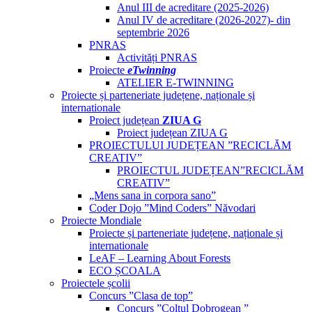
Anul III de acreditare (2025-2026)
Anul IV de acreditare (2026-2027)- din
septembrie 2026
PNRAS
Activități PNRAS
Proiecte
eTwinning
ATELIER E-TWINNING
Proiecte și parteneriate județene, naționale și
internationale
Proiect județean
ZIUA G
Proiect județean ZIUA G
PROIECTULUI JUDEȚEAN ”RECICLĂM
CREATIV”
PROIECTUL JUDEȚEAN”RECICLĂM
CREATIV”
„Mens sana in corpora sano”
Coder Dojo ”Mind Coders” Năvodari
Proiecte Mondiale
Proiecte și parteneriate județene, naționale și
internationale
LeAF – Learning About Forests
ECO ȘCOALA
Proiectele școlii
Concurs ”Clasa de top”
Concurs ”Colțul Dobrogean ”