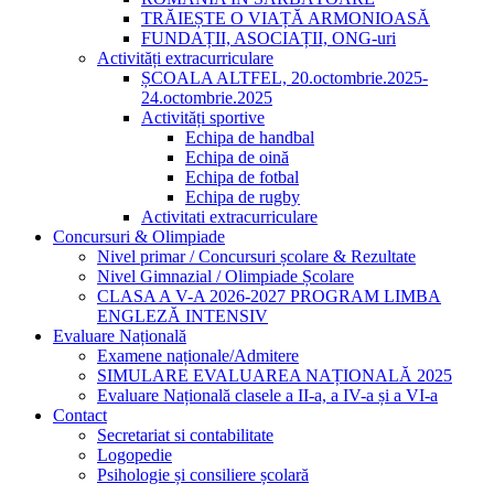
TRĂIEȘTE O VIAȚĂ ARMONIOASĂ
FUNDAȚII, ASOCIAȚII, ONG-uri
Activități extracurriculare
ȘCOALA ALTFEL, 20.octombrie.2025-
24.octombrie.2025
Activități sportive
Echipa de handbal
Echipa de oină
Echipa de fotbal
Echipa de rugby
Activitati extracurriculare
Concursuri & Olimpiade
Nivel primar / Concursuri școlare & Rezultate
Nivel Gimnazial / Olimpiade Școlare
CLASA A V-A 2026-2027 PROGRAM LIMBA
ENGLEZĂ INTENSIV
Evaluare Națională
Examene naționale/Admitere
SIMULARE EVALUAREA NAȚIONALĂ 2025
Evaluare Națională clasele a II-a, a IV-a și a VI-a
Contact
Secretariat si contabilitate
Logopedie
Psihologie și consiliere școlară