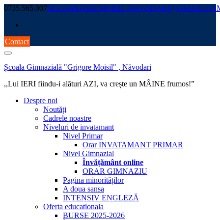
Skip
0735.565.007
SC2.GRIGOREMOISIL.NAVODARI@GMAIL.CO
to
content
Contact
Școala Gimnazială "Grigore Moisil" , Năvodari
,,Lui IERI fiindu-i alături AZI, va crește un MÂINE frumos!”
Despre noi
Noutăți
Cadrele noastre
Niveluri de invatamant
Nivel Primar
Orar INVATAMANT PRIMAR
Nivel Gimnazial
Învățământ online
ORAR GIMNAZIU
Pagina minorităților
A doua sansa
INTENSIV ENGLEZĂ
Oferta educationala
BURSE 2025-2026