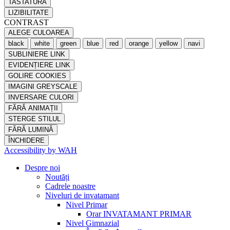
TASTATURĂ
LIZIBILITATE
CONTRAST
ALEGE CULOAREA
black
white
green
blue
red
orange
yellow
navi
SUBLINIERE LINK
EVIDENȚIERE LINK
GOLIRE COOKIES
IMAGINI GREYSCALE
INVERSARE CULORI
FĂRĂ ANIMAȚII
STERGE STILUL
FĂRĂ LUMINĂ
ÎNCHIDERE
Accessibility by WAH
Despre noi
Noutăți
Cadrele noastre
Niveluri de invatamant
Nivel Primar
Orar INVATAMANT PRIMAR
Nivel Gimnazial