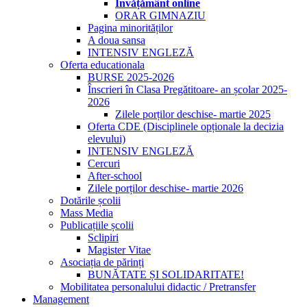
Învățământ online
ORAR GIMNAZIU
Pagina minorităților
A doua sansa
INTENSIV ENGLEZĂ
Oferta educationala
BURSE 2025-2026
Înscrieri în Clasa Pregătitoare- an școlar 2025-
2026
Zilele porților deschise- martie 2025
Oferta CDE (Disciplinele opționale la decizia
elevului)
INTENSIV ENGLEZĂ
Cercuri
After-school
Zilele porților deschise- martie 2026
Dotările școlii
Mass Media
Publicațiile școlii
Sclipiri
Magister Vitae
Asociația de părinți
BUNĂTATE ȘI SOLIDARITATE!
Mobilitatea personalului didactic / Pretransfer
Management