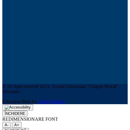
© All right reserved 2023- Școala Gimnazială ”Grigore Moisil”
Năvodari
Education Base by
Acme Themes
ÎNCHIDERE
REDIMENSIONARE FONT
A-
A+