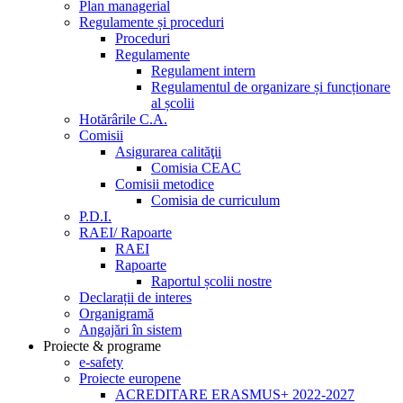
Plan managerial
Regulamente și proceduri
Proceduri
Regulamente
Regulament intern
Regulamentul de organizare și funcționare
al școlii
Hotărârile C.A.
Comisii
Asigurarea calităţii
Comisia CEAC
Comisii metodice
Comisia de curriculum
P.D.I.
RAEI/ Rapoarte
RAEI
Rapoarte
Raportul școlii nostre
Declarații de interes
Organigramă
Angajări în sistem
Proiecte & programe
e-safety
Proiecte europene
ACREDITARE ERASMUS+ 2022-2027