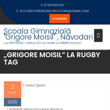
Skip
0735.565.007
to
SC2.GRIGOREMOISIL.NAVODARI@GMAIL.COM
content
Contact
Școala Gimnazială
"Grigore Moisil" , Năvodari
,,Lui IERI fiindu-i alături AZI, va crește un MÂINE frumos!”
LOCUL II PENTRU ECHIPA
„GRIGORE MOISIL” LA RUGBY
TAG
2
Diana Adam
mart.
2026
Activitati extracurriculare
Anunțuri
,
,