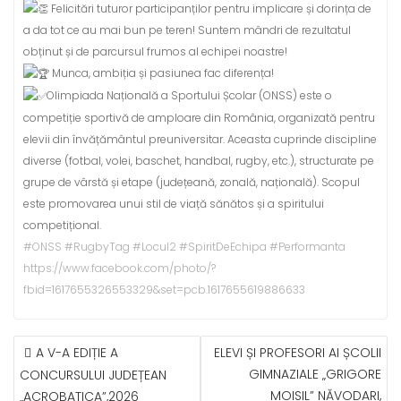
Felicitări tuturor participanților pentru implicare și dorința de
a da tot ce au mai bun pe teren! Suntem mândri de rezultatul
obținut și de parcursul frumos al echipei noastre!
Munca, ambiția și pasiunea fac diferența!
Olimpiada Națională a Sportului Școlar (ONSS) este o
competiție sportivă de amploare din România, organizată pentru
elevii din învățământul preuniversitar. Aceasta cuprinde discipline
diverse (fotbal, volei, baschet, handbal, rugby, etc.), structurate pe
grupe de vârstă și etape (județeană, zonală, națională). Scopul
este promovarea unui stil de viață sănătos și a spiritului
competițional.
#ONSS
#RugbyTag
#Locul2
#SpiritDeEchipa
#Performanta
https://www.facebook.com/photo/?
fbid=1617655326553329&set=pcb.1617655619886633
NAVIGARE
A V-A EDIȚIE A
ELEVI ȘI PROFESORI AI ȘCOLII
ÎN
GIMNAZIALE „GRIGORE
CONCURSULUI JUDEȚEAN
ARTICOLE
MOISIL” NĂVODARI,
„ACROBATICA”,2026