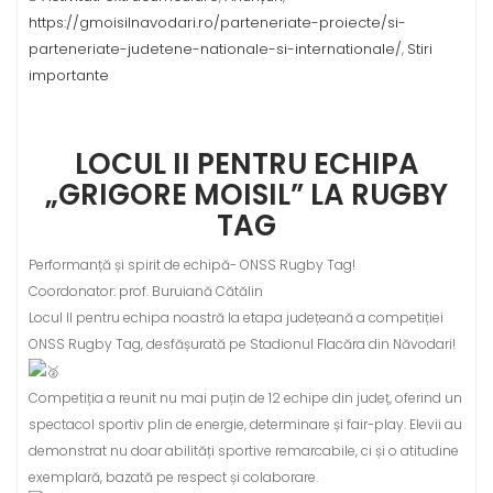
https://gmoisilnavodari.ro/parteneriate-proiecte/si-
parteneriate-judetene-nationale-si-internationale/
Stiri
,
importante
LOCUL II PENTRU ECHIPA
„GRIGORE MOISIL” LA RUGBY
TAG
Performanță și spirit de echipă- ONSS Rugby Tag!
Coordonator: prof. Buruiană Cătălin
Locul II pentru echipa noastră la etapa județeană a competiției
ONSS Rugby Tag, desfășurată pe Stadionul Flacăra din Năvodari!
Competiția a reunit nu mai puțin de 12 echipe din județ, oferind un
spectacol sportiv plin de energie, determinare și fair-play. Elevii au
demonstrat nu doar abilități sportive remarcabile, ci și o atitudine
exemplară, bazată pe respect și colaborare.