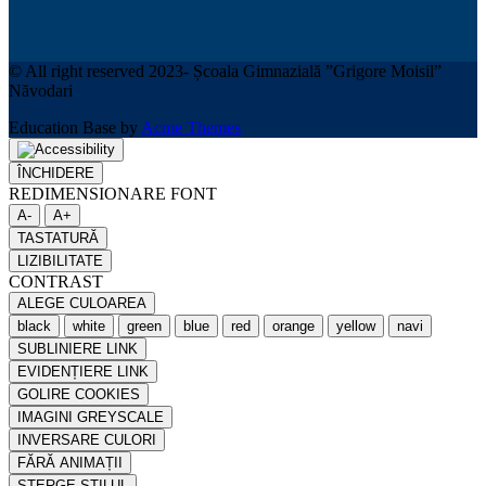
© All right reserved 2023- Școala Gimnazială ”Grigore Moisil”
Năvodari
Education Base by
Acme Themes
ÎNCHIDERE
REDIMENSIONARE FONT
A-
A+
TASTATURĂ
LIZIBILITATE
CONTRAST
ALEGE CULOAREA
black
white
green
blue
red
orange
yellow
navi
SUBLINIERE LINK
EVIDENȚIERE LINK
GOLIRE COOKIES
IMAGINI GREYSCALE
INVERSARE CULORI
FĂRĂ ANIMAȚII
STERGE STILUL