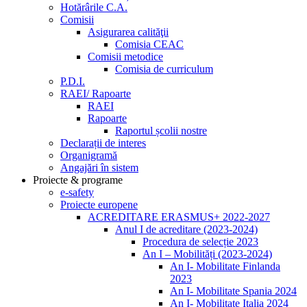
Hotărârile C.A.
Comisii
Asigurarea calităţii
Comisia CEAC
Comisii metodice
Comisia de curriculum
P.D.I.
RAEI/ Rapoarte
RAEI
Rapoarte
Raportul școlii nostre
Declarații de interes
Organigramă
Angajări în sistem
Proiecte & programe
e-safety
Proiecte europene
ACREDITARE ERASMUS+ 2022-2027
Anul I de acreditare (2023-2024)
Procedura de selecție 2023
An I – Mobilități (2023-2024)
An I- Mobilitate Finlanda
2023
An I- Mobilitate Spania 2024
An I- Mobilitate Italia 2024