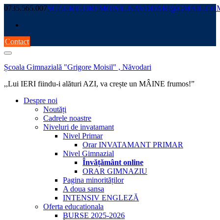
Skip
0735.565.007
SC2.GRIGOREMOISIL.NAVODARI@GMAIL.CO
to
content
Contact
Școala Gimnazială "Grigore Moisil" , Năvodari
,,Lui IERI fiindu-i alături AZI, va crește un MÂINE frumos!”
Despre noi
Noutăți
Cadrele noastre
Niveluri de invatamant
Nivel Primar
Orar INVATAMANT PRIMAR
Nivel Gimnazial
Învățământ online
ORAR GIMNAZIU
Pagina minorităților
A doua sansa
INTENSIV ENGLEZĂ
Oferta educationala
BURSE 2025-2026