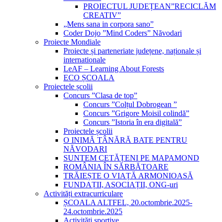
PROIECTUL JUDEȚEAN”RECICLĂM
CREATIV”
„Mens sana in corpora sano”
Coder Dojo ”Mind Coders” Năvodari
Proiecte Mondiale
Proiecte și parteneriate județene, naționale și
internationale
LeAF – Learning About Forests
ECO ȘCOALA
Proiectele școlii
Concurs ”Clasa de top”
Concurs ”Colțul Dobrogean ”
Concurs ”Grigore Moisil colindă”
Concurs ”Istoria în era digitală”
Proiectele școlii
O INIMĂ TÂNĂRĂ BATE PENTRU
NĂVODARI
SUNTEM CETĂȚENI PE MAPAMOND
ROMÂNIA ÎN SĂRBĂTOARE
TRĂIEȘTE O VIAȚĂ ARMONIOASĂ
FUNDAȚII, ASOCIAȚII, ONG-uri
Activități extracurriculare
ȘCOALA ALTFEL, 20.octombrie.2025-
24.octombrie.2025
Activități sportive