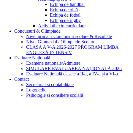
Echipa de handbal
Echipa de oină
Echipa de fotbal
Echipa de rugby
Activitati extracurriculare
Concursuri & Olimpiade
Nivel primar / Concursuri școlare & Rezultate
Nivel Gimnazial / Olimpiade Școlare
CLASA A V-A 2026-2027 PROGRAM LIMBA
ENGLEZĂ INTENSIV
Evaluare Națională
Examene naționale/Admitere
SIMULARE EVALUAREA NAȚIONALĂ 2025
Evaluare Națională clasele a II-a, a IV-a și a VI-a
Contact
Secretariat si contabilitate
Logopedie
Psihologie și consiliere școlară