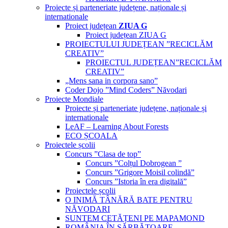
Proiecte și parteneriate județene, naționale și
internationale
Proiect județean
ZIUA G
Proiect județean ZIUA G
PROIECTULUI JUDEȚEAN ”RECICLĂM
CREATIV”
PROIECTUL JUDEȚEAN”RECICLĂM
CREATIV”
„Mens sana in corpora sano”
Coder Dojo ”Mind Coders” Năvodari
Proiecte Mondiale
Proiecte și parteneriate județene, naționale și
internationale
LeAF – Learning About Forests
ECO ȘCOALA
Proiectele școlii
Concurs ”Clasa de top”
Concurs ”Colțul Dobrogean ”
Concurs ”Grigore Moisil colindă”
Concurs ”Istoria în era digitală”
Proiectele școlii
O INIMĂ TÂNĂRĂ BATE PENTRU
NĂVODARI
SUNTEM CETĂȚENI PE MAPAMOND
ROMÂNIA ÎN SĂRBĂTOARE