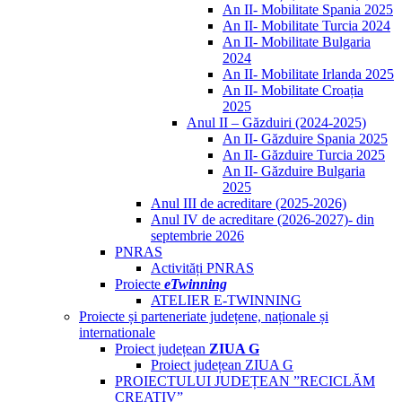
An II- Mobilitate Spania 2025
An II- Mobilitate Turcia 2024
An II- Mobilitate Bulgaria
2024
An II- Mobilitate Irlanda 2025
An II- Mobilitate Croația
2025
Anul II – Găzduiri (2024-2025)
An II- Găzduire Spania 2025
An II- Găzduire Turcia 2025
An II- Găzduire Bulgaria
2025
Anul III de acreditare (2025-2026)
Anul IV de acreditare (2026-2027)- din
septembrie 2026
PNRAS
Activități PNRAS
Proiecte
eTwinning
ATELIER E-TWINNING
Proiecte și parteneriate județene, naționale și
internationale
Proiect județean
ZIUA G
Proiect județean ZIUA G
PROIECTULUI JUDEȚEAN ”RECICLĂM
CREATIV”