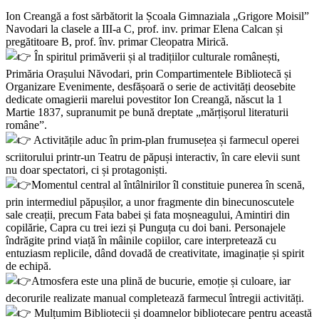
Ion Creangă a fost sărbătorit la Școala Gimnaziala „Grigore Moisil”
Navodari la clasele a III-a C, prof. inv. primar Elena Calcan și
pregătitoare B, prof. înv. primar Cleopatra Mirică.
În spiritul primăverii și al tradițiilor culturale românești,
Primăria Orașului Năvodari, prin Compartimentele Bibliotecă și
Organizare Evenimente, desfășoară o serie de activități deosebite
dedicate omagierii marelui povestitor Ion Creangă, născut la 1
Martie 1837, supranumit pe bună dreptate „mărțișorul literaturii
române”.
Activitățile aduc în prim-plan frumusețea și farmecul operei
scriitorului printr-un Teatru de păpuși interactiv, în care elevii sunt
nu doar spectatori, ci și protagoniști.
Momentul central al întâlnirilor îl constituie punerea în scenă,
prin intermediul păpușilor, a unor fragmente din binecunoscutele
sale creații, precum Fata babei și fata moșneagului, Amintiri din
copilărie, Capra cu trei iezi și Punguța cu doi bani. Personajele
îndrăgite prind viață în mâinile copiilor, care interpretează cu
entuziasm replicile, dând dovadă de creativitate, imaginație și spirit
de echipă.
Atmosfera este una plină de bucurie, emoție și culoare, iar
decorurile realizate manual completează farmecul întregii activități.
Mulțumim Bibliotecii și doamnelor bibliotecare pentru această