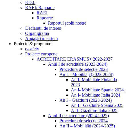
P.D.I.
RAEI/ Rapoarte
RAEI
Rapoarte
Raportul școlii nostre
Declarații de interes
Organigramă
Angajări în sistem
Proiecte & programe
e-safety
Proiecte europene
ACREDITARE ERASMUS+ 2022-2027
Anul I de acreditare (2023-2024)
Procedura de selecție 2023
An I – Mobilități (2023-2024)
An I- Mobilitate Finlanda
2023
An I- Mobilitate Spania 2024
An I- Mobilitate Italia 2024
An I – Găzduiri (2023-2024)
An II- Găzduire Spania 2025
A II- Găzduire Italia 2025
Anul II de acreditare (2024-2025)
Procedura de selecție 2024
An II – Mobilități (2024-2025)