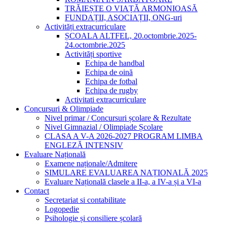
TRĂIEȘTE O VIAȚĂ ARMONIOASĂ
FUNDAȚII, ASOCIAȚII, ONG-uri
Activități extracurriculare
ȘCOALA ALTFEL, 20.octombrie.2025-
24.octombrie.2025
Activități sportive
Echipa de handbal
Echipa de oină
Echipa de fotbal
Echipa de rugby
Activitati extracurriculare
Concursuri & Olimpiade
Nivel primar / Concursuri școlare & Rezultate
Nivel Gimnazial / Olimpiade Școlare
CLASA A V-A 2026-2027 PROGRAM LIMBA
ENGLEZĂ INTENSIV
Evaluare Națională
Examene naționale/Admitere
SIMULARE EVALUAREA NAȚIONALĂ 2025
Evaluare Națională clasele a II-a, a IV-a și a VI-a
Contact
Secretariat si contabilitate
Logopedie
Psihologie și consiliere școlară