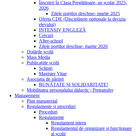
Înscrieri în Clasa Pregătitoare- an școlar 2025-
2026
Zilele porților deschise- martie 2025
Oferta CDE (Disciplinele opționale la decizia
elevului)
INTENSIV ENGLEZĂ
Cercuri
After-school
Zilele porților deschise- martie 2026
Dotările școlii
Mass Media
Publicațiile școlii
Sclipiri
Magister Vitae
Asociația de părinți
BUNĂTATE ȘI SOLIDARITATE!
Mobilitatea personalului didactic / Pretransfer
Management
Plan managerial
Regulamente și proceduri
Proceduri
Regulamente
Regulament intern
Regulamentul de organizare și funcționare
al școlii