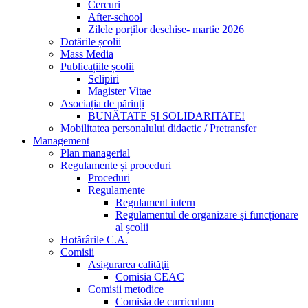
Cercuri
After-school
Zilele porților deschise- martie 2026
Dotările școlii
Mass Media
Publicațiile școlii
Sclipiri
Magister Vitae
Asociația de părinți
BUNĂTATE ȘI SOLIDARITATE!
Mobilitatea personalului didactic / Pretransfer
Management
Plan managerial
Regulamente și proceduri
Proceduri
Regulamente
Regulament intern
Regulamentul de organizare și funcționare
al școlii
Hotărârile C.A.
Comisii
Asigurarea calităţii
Comisia CEAC
Comisii metodice
Comisia de curriculum