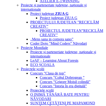
ATELIER E-TWINNING
Proiecte și parteneriate județene, naționale și
internationale
Proiect județean
ZIUA G
Proiect județean ZIUA G
PROIECTULUI JUDEȚEAN ”RECICLĂM
CREATIV”
PROIECTUL JUDEȚEAN”RECICLĂM
CREATIV”
„Mens sana in corpora sano”
Coder Dojo ”Mind Coders” Năvodari
Proiecte Mondiale
Proiecte și parteneriate județene, naționale și
internationale
LeAF – Learning About Forests
ECO ȘCOALA
Proiectele școlii
Concurs ”Clasa de top”
Concurs ”Colțul Dobrogean ”
Concurs ”Grigore Moisil colindă”
Concurs ”Istoria în era digitală”
Proiectele școlii
O INIMĂ TÂNĂRĂ BATE PENTRU
NĂVODARI
SUNTEM CETĂȚENI PE MAPAMOND