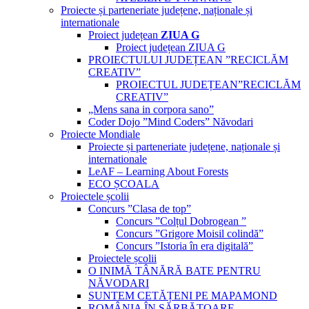
Proiecte și parteneriate județene, naționale și
internationale
Proiect județean
ZIUA G
Proiect județean ZIUA G
PROIECTULUI JUDEȚEAN ”RECICLĂM
CREATIV”
PROIECTUL JUDEȚEAN”RECICLĂM
CREATIV”
„Mens sana in corpora sano”
Coder Dojo ”Mind Coders” Năvodari
Proiecte Mondiale
Proiecte și parteneriate județene, naționale și
internationale
LeAF – Learning About Forests
ECO ȘCOALA
Proiectele școlii
Concurs ”Clasa de top”
Concurs ”Colțul Dobrogean ”
Concurs ”Grigore Moisil colindă”
Concurs ”Istoria în era digitală”
Proiectele școlii
O INIMĂ TÂNĂRĂ BATE PENTRU
NĂVODARI
SUNTEM CETĂȚENI PE MAPAMOND
ROMÂNIA ÎN SĂRBĂTOARE