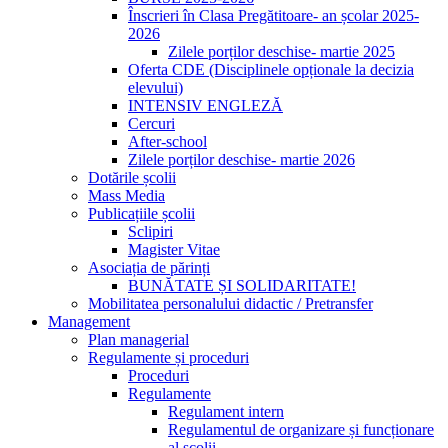
Înscrieri în Clasa Pregătitoare- an școlar 2025-
2026
Zilele porților deschise- martie 2025
Oferta CDE (Disciplinele opționale la decizia
elevului)
INTENSIV ENGLEZĂ
Cercuri
After-school
Zilele porților deschise- martie 2026
Dotările școlii
Mass Media
Publicațiile școlii
Sclipiri
Magister Vitae
Asociația de părinți
BUNĂTATE ȘI SOLIDARITATE!
Mobilitatea personalului didactic / Pretransfer
Management
Plan managerial
Regulamente și proceduri
Proceduri
Regulamente
Regulament intern
Regulamentul de organizare și funcționare
al școlii