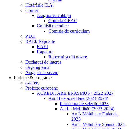
Hotărârile C.A.
Comisii
Asigurarea calităţii
Comisia CEAC
Comisii metodice
Comisia de curriculum
P.D.I.
RAEI/ Rapoarte
RAEI
Rapoarte
Raportul școlii nostre
Declarații de interes
Organigramă
Angajări în sistem
Proiecte & programe
e-safety
Proiecte europene
ACREDITARE ERASMUS+ 2022-2027
Anul I de acreditare (2023-2024)
Procedura de selecție 2023
An I – Mobilități (2023-2024)
An I- Mobilitate Finlanda
2023
An I- Mobilitate Spania 2024