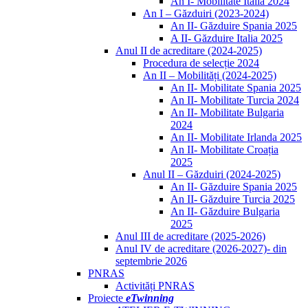
An I- Mobilitate Italia 2024
An I – Găzduiri (2023-2024)
An II- Găzduire Spania 2025
A II- Găzduire Italia 2025
Anul II de acreditare (2024-2025)
Procedura de selecție 2024
An II – Mobilități (2024-2025)
An II- Mobilitate Spania 2025
An II- Mobilitate Turcia 2024
An II- Mobilitate Bulgaria
2024
An II- Mobilitate Irlanda 2025
An II- Mobilitate Croația
2025
Anul II – Găzduiri (2024-2025)
An II- Găzduire Spania 2025
An II- Găzduire Turcia 2025
An II- Găzduire Bulgaria
2025
Anul III de acreditare (2025-2026)
Anul IV de acreditare (2026-2027)- din
septembrie 2026
PNRAS
Activități PNRAS
Proiecte
eTwinning