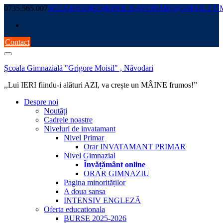
Skip
0735.565.007
SC2.GRIGOREMOISIL.NAVODARI@GMAIL.CO
to
content
Contact
Școala Gimnazială "Grigore Moisil" , Năvodari
,,Lui IERI fiindu-i alături AZI, va crește un MÂINE frumos!”
Despre noi
Noutăți
Cadrele noastre
Niveluri de invatamant
Nivel Primar
Orar INVATAMANT PRIMAR
Nivel Gimnazial
Învățământ online
ORAR GIMNAZIU
Pagina minorităților
A doua sansa
INTENSIV ENGLEZĂ
Oferta educationala
BURSE 2025-2026