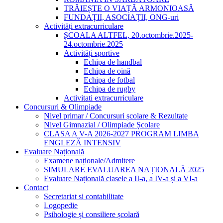
TRĂIEȘTE O VIAȚĂ ARMONIOASĂ
FUNDAȚII, ASOCIAȚII, ONG-uri
Activități extracurriculare
ȘCOALA ALTFEL, 20.octombrie.2025-
24.octombrie.2025
Activități sportive
Echipa de handbal
Echipa de oină
Echipa de fotbal
Echipa de rugby
Activitati extracurriculare
Concursuri & Olimpiade
Nivel primar / Concursuri școlare & Rezultate
Nivel Gimnazial / Olimpiade Școlare
CLASA A V-A 2026-2027 PROGRAM LIMBA
ENGLEZĂ INTENSIV
Evaluare Națională
Examene naționale/Admitere
SIMULARE EVALUAREA NAȚIONALĂ 2025
Evaluare Națională clasele a II-a, a IV-a și a VI-a
Contact
Secretariat si contabilitate
Logopedie
Psihologie și consiliere școlară