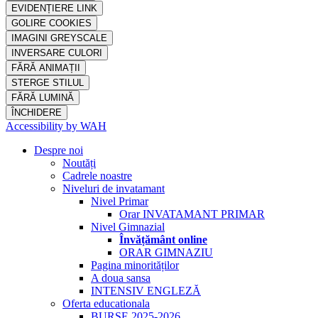
EVIDENȚIERE LINK
GOLIRE COOKIES
IMAGINI GREYSCALE
INVERSARE CULORI
FĂRĂ ANIMAȚII
STERGE STILUL
FĂRĂ LUMINĂ
ÎNCHIDERE
Accessibility by WAH
Despre noi
Noutăți
Cadrele noastre
Niveluri de invatamant
Nivel Primar
Orar INVATAMANT PRIMAR
Nivel Gimnazial
Învățământ online
ORAR GIMNAZIU
Pagina minorităților
A doua sansa
INTENSIV ENGLEZĂ
Oferta educationala
BURSE 2025-2026