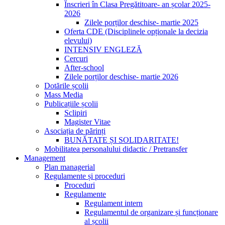
Înscrieri în Clasa Pregătitoare- an școlar 2025-
2026
Zilele porților deschise- martie 2025
Oferta CDE (Disciplinele opționale la decizia
elevului)
INTENSIV ENGLEZĂ
Cercuri
After-school
Zilele porților deschise- martie 2026
Dotările școlii
Mass Media
Publicațiile școlii
Sclipiri
Magister Vitae
Asociația de părinți
BUNĂTATE ȘI SOLIDARITATE!
Mobilitatea personalului didactic / Pretransfer
Management
Plan managerial
Regulamente și proceduri
Proceduri
Regulamente
Regulament intern
Regulamentul de organizare și funcționare
al școlii