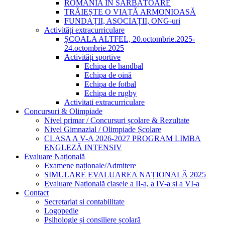
ROMÂNIA ÎN SĂRBĂTOARE
TRĂIEȘTE O VIAȚĂ ARMONIOASĂ
FUNDAȚII, ASOCIAȚII, ONG-uri
Activități extracurriculare
ȘCOALA ALTFEL, 20.octombrie.2025-
24.octombrie.2025
Activități sportive
Echipa de handbal
Echipa de oină
Echipa de fotbal
Echipa de rugby
Activitati extracurriculare
Concursuri & Olimpiade
Nivel primar / Concursuri școlare & Rezultate
Nivel Gimnazial / Olimpiade Școlare
CLASA A V-A 2026-2027 PROGRAM LIMBA
ENGLEZĂ INTENSIV
Evaluare Națională
Examene naționale/Admitere
SIMULARE EVALUAREA NAȚIONALĂ 2025
Evaluare Națională clasele a II-a, a IV-a și a VI-a
Contact
Secretariat si contabilitate
Logopedie
Psihologie și consiliere școlară