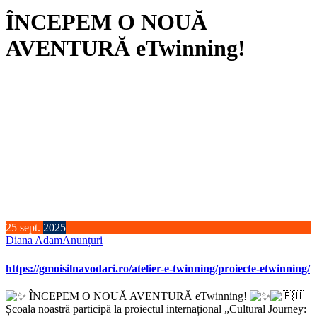
ÎNCEPEM O NOUĂ
AVENTURĂ eTwinning!
25
sept.
2025
Diana Adam
Anunțuri
https://gmoisilnavodari.ro/atelier-e-twinning/proiecte-etwinning/
ÎNCEPEM O NOUĂ AVENTURĂ eTwinning!
Școala noastră participă la proiectul internațional „Cultural Journey: