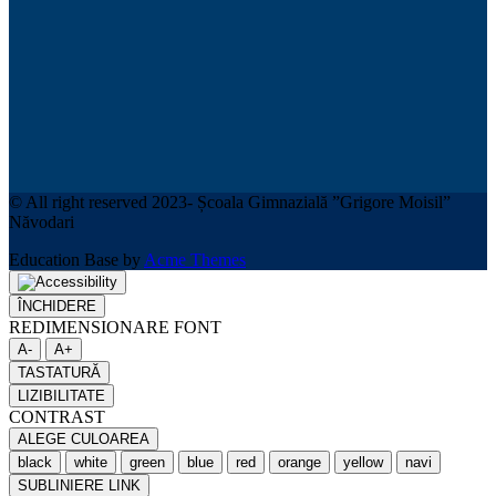
© All right reserved 2023- Școala Gimnazială ”Grigore Moisil”
Năvodari
Education Base by
Acme Themes
ÎNCHIDERE
REDIMENSIONARE FONT
A-
A+
TASTATURĂ
LIZIBILITATE
CONTRAST
ALEGE CULOAREA
black
white
green
blue
red
orange
yellow
navi
SUBLINIERE LINK