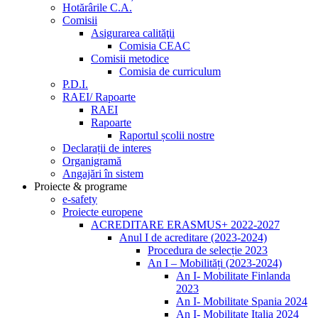
Hotărârile C.A.
Comisii
Asigurarea calităţii
Comisia CEAC
Comisii metodice
Comisia de curriculum
P.D.I.
RAEI/ Rapoarte
RAEI
Rapoarte
Raportul școlii nostre
Declarații de interes
Organigramă
Angajări în sistem
Proiecte & programe
e-safety
Proiecte europene
ACREDITARE ERASMUS+ 2022-2027
Anul I de acreditare (2023-2024)
Procedura de selecție 2023
An I – Mobilități (2023-2024)
An I- Mobilitate Finlanda
2023
An I- Mobilitate Spania 2024
An I- Mobilitate Italia 2024