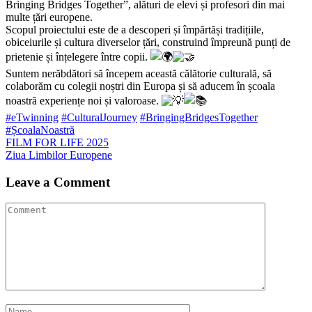
Bringing Bridges Together”, alături de elevi și profesori din mai
multe țări europene.
Scopul proiectului este de a descoperi și împărtăși tradițiile,
obiceiurile și cultura diverselor țări, construind împreună punți de
prietenie și înțelegere între copii.
Suntem nerăbdători să începem această călătorie culturală, să
colaborăm cu colegii noștri din Europa și să aducem în școala
noastră experiențe noi și valoroase.
#eTwinning
#CulturalJourney
#BringingBridgesTogether
#ȘcoalaNoastră
Navigare
FILM FOR LIFE 2025
Ziua Limbilor Europene
în
articole
Leave a Comment