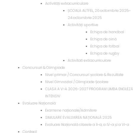
Activități extracurriculare
ȘCOALA ALTFEL, 20.octombrie.2025-
24.octombrie.2025
Activități sportive
Echipa de handbal
Echipa de oină
Echipa de fotbal
Echipa de rugby
Activitati extracurriculare
Concursuri & Olimpiade
Nivel primar / Concursuri școlare & Rezultate
Nivel Gimnazial / Olimpiade Școlare
CLASA A V-A 2026-2027 PROGRAM LIMBA ENGLEZĂ
INTENSIV
Evaluare Națională
Examene naționale/Admitere
SIMULARE EVALUAREA NAȚIONALĂ 2025
Evaluare Națională clasele a II-a, a IV-a și a VI-a
Contact