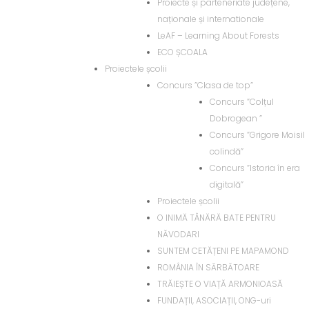
Proiecte și parteneriate județene,
naționale și internationale
LeAF – Learning About Forests
ECO ȘCOALA
Proiectele școlii
Concurs ”Clasa de top”
Concurs ”Colțul
Dobrogean ”
Concurs ”Grigore Moisil
colindă”
Concurs ”Istoria în era
digitală”
Proiectele școlii
O INIMĂ TÂNĂRĂ BATE PENTRU
NĂVODARI
SUNTEM CETĂȚENI PE MAPAMOND
ROMÂNIA ÎN SĂRBĂTOARE
TRĂIEȘTE O VIAȚĂ ARMONIOASĂ
FUNDAȚII, ASOCIAȚII, ONG-uri