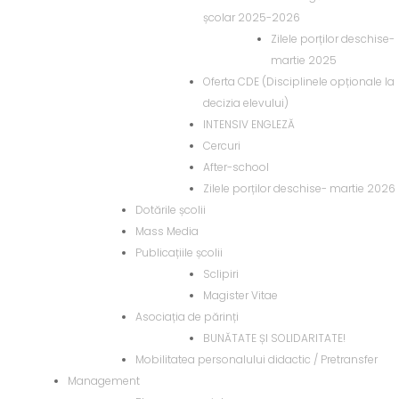
școlar 2025-2026
Zilele porților deschise-
martie 2025
Oferta CDE (Disciplinele opționale la
decizia elevului)
INTENSIV ENGLEZĂ
Cercuri
After-school
Zilele porților deschise- martie 2026
Dotările școlii
Mass Media
Publicațiile școlii
Sclipiri
Magister Vitae
Asociația de părinți
BUNĂTATE ȘI SOLIDARITATE!
Mobilitatea personalului didactic / Pretransfer
Management