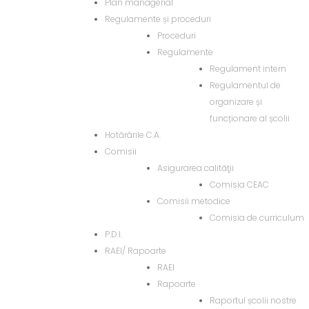
Plan managerial
Regulamente și proceduri
Proceduri
Regulamente
Regulament intern
Regulamentul de
organizare și
funcționare al școlii
Hotărârile C.A.
Comisii
Asigurarea calităţii
Comisia CEAC
Comisii metodice
Comisia de curriculum
P.D.I.
RAEI/ Rapoarte
RAEI
Rapoarte
Raportul școlii nostre