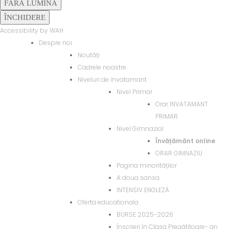
FĂRĂ LUMINĂ
ÎNCHIDERE
Accessibility by WAH
Despre noi
Noutăți
Cadrele noastre
Niveluri de invatamant
Nivel Primar
Orar INVATAMANT
PRIMAR
Nivel Gimnazial
Învățământ online
ORAR GIMNAZIU
Pagina minorităților
A doua sansa
INTENSIV ENGLEZĂ
Oferta educationala
BURSE 2025-2026
Înscrieri în Clasa Pregătitoare- an