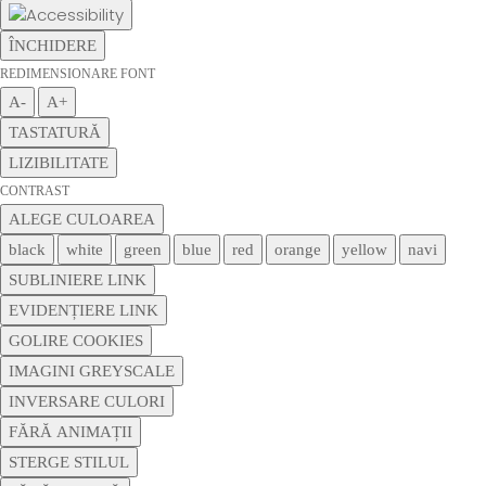
ÎNCHIDERE
REDIMENSIONARE FONT
A-
A+
TASTATURĂ
LIZIBILITATE
CONTRAST
ALEGE CULOAREA
black
white
green
blue
red
orange
yellow
navi
SUBLINIERE LINK
EVIDENȚIERE LINK
GOLIRE COOKIES
IMAGINI GREYSCALE
INVERSARE CULORI
FĂRĂ ANIMAȚII
STERGE STILUL