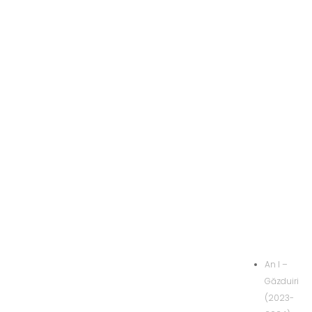
An I –
Găzduiri
(2023-