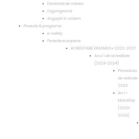
Declarații de interes
Organigramă
Angajări în sistem
Proiecte & programe
e-safety
Proiecte europene
ACREDITARE ERASMUS+ 2022-2027
Anul I de acreditare
(2023-2024)
Procedura
de selecție
2023
An I –
Mobilități
(2023-
2024)