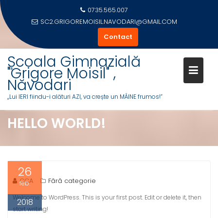
Skip
0735.565.007
to
SC2.GRIGOREMOISIL.NAVODARI@GMAIL.COM
content
Contact
Școala Gimnazială
"Grigore Moisil" ,
Năvodari
,,Lui IERI fiindu-i alături AZI, va crește un MÂINE frumos!”
HELLO WORLD!
26
CCA
Fără categorie
feb.
Welcome to WordPress. This is your first post. Edit or delete it, then
2018
start writing!