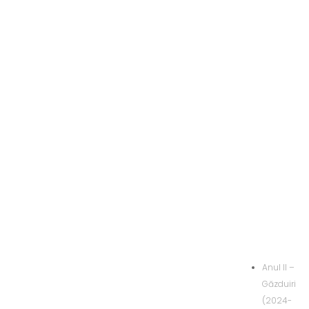
Anul II –
Găzduiri
(2024-