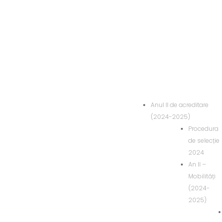
Anul II de acreditare
(2024-2025)
Procedura
de selecție
2024
An II –
Mobilități
(2024-
2025)