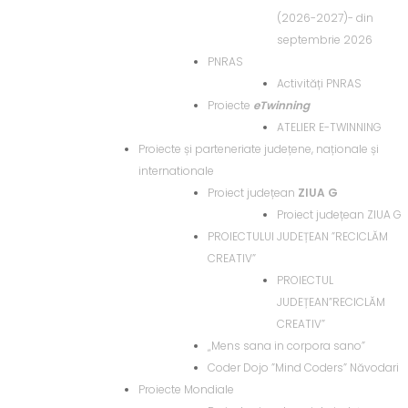
(2026-2027)- din
septembrie 2026
PNRAS
Activități PNRAS
Proiecte
eTwinning
ATELIER E-TWINNING
Proiecte și parteneriate județene, naționale și
internationale
Proiect județean
ZIUA G
Proiect județean ZIUA G
PROIECTULUI JUDEȚEAN ”RECICLĂM
CREATIV”
PROIECTUL
JUDEȚEAN”RECICLĂM
CREATIV”
„Mens sana in corpora sano”
Coder Dojo ”Mind Coders” Năvodari
Proiecte Mondiale