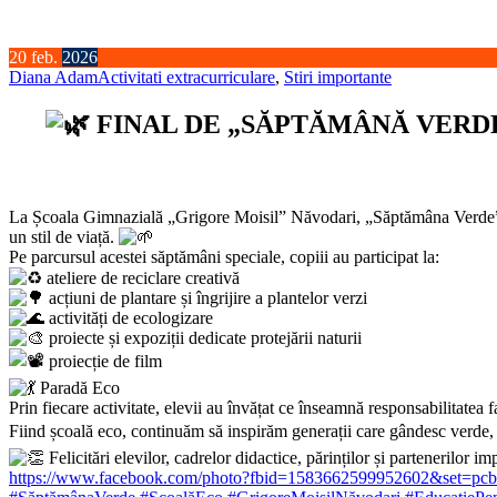
20
feb.
2026
Diana Adam
Activitati extracurriculare
,
Stiri importante
FINAL DE „SĂPTĂMÂNĂ VERDE
La Școala Gimnazială „Grigore Moisil” Năvodari, „Săptămâna Verde” s-a
un stil de viață.
Pe parcursul acestei săptămâni speciale, copiii au participat la:
ateliere de reciclare creativă
acțiuni de plantare și îngrijire a plantelor verzi
activități de ecologizare
proiecte și expoziții dedicate protejării naturii
proiecție de film
Paradă Eco
Prin fiecare activitate, elevii au învățat ce înseamnă responsabilitatea 
Fiind școală eco, continuăm să inspirăm generații care gândesc verde, 
Felicitări elevilor, cadrelor didactice, părinților și partenerilo
https://www.facebook.com/photo?fbid=1583662599952602&set=pc