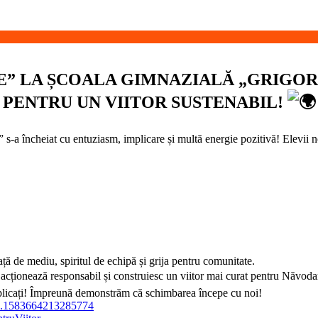
” LA ȘCOALA GIMNAZIALĂ „GRIGORE
PENTRU UN VIITOR SUSTENABIL!
 încheiat cu entuziasm, implicare și multă energie pozitivă! Elevii noș
față de mediu, spiritul de echipă și grija pentru comunitate.
acționează responsabil și construiesc un viitor mai curat pentru Năvodar
r implicați! Împreună demonstrăm că schimbarea începe cu noi!
b.1583664213285774