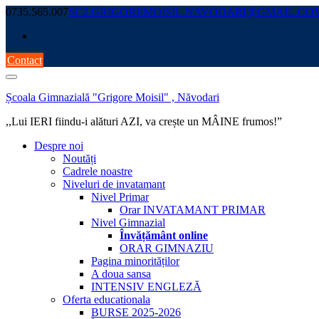
Skip
0735.565.007
SC2.GRIGOREMOISIL.NAVODARI@GMAIL.CO
to
content
Contact
Școala Gimnazială "Grigore Moisil" , Năvodari
,,Lui IERI fiindu-i alături AZI, va crește un MÂINE frumos!”
Despre noi
Noutăți
Cadrele noastre
Niveluri de invatamant
Nivel Primar
Orar INVATAMANT PRIMAR
Nivel Gimnazial
Învățământ online
ORAR GIMNAZIU
Pagina minorităților
A doua sansa
INTENSIV ENGLEZĂ
Oferta educationala
BURSE 2025-2026