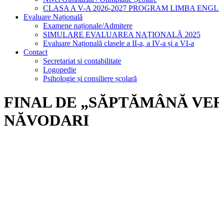
CLASA A V-A 2026-2027 PROGRAM LIMBA ENG
Evaluare Națională
Examene naționale/Admitere
SIMULARE EVALUAREA NAȚIONALĂ 2025
Evaluare Națională clasele a II-a, a IV-a și a VI-a
Contact
Secretariat si contabilitate
Logopedie
Psihologie și consiliere școlară
FINAL DE „SĂPTĂMÂNĂ VE
NĂVODARI