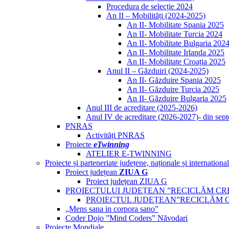
Procedura de selecție 2024
An II – Mobilități (2024-2025)
An II- Mobilitate Spania 2025
An II- Mobilitate Turcia 2024
An II- Mobilitate Bulgaria 202
An II- Mobilitate Irlanda 2025
An II- Mobilitate Croația 2025
Anul II – Găzduiri (2024-2025)
An II- Găzduire Spania 2025
An II- Găzduire Turcia 2025
An II- Găzduire Bulgaria 2025
Anul III de acreditare (2025-2026)
Anul IV de acreditare (2026-2027)- din sep
PNRAS
Activități PNRAS
Proiecte
eTwinning
ATELIER E-TWINNING
Proiecte și parteneriate județene, naționale și internationa
Proiect județean
ZIUA G
Proiect județean ZIUA G
PROIECTULUI JUDEȚEAN ”RECICLĂM CR
PROIECTUL JUDEȚEAN”RECICLĂM 
„Mens sana in corpora sano”
Coder Dojo ”Mind Coders” Năvodari
Proiecte Mondiale