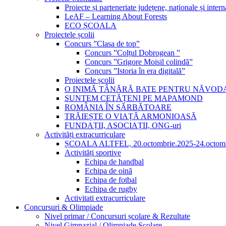
Proiecte și parteneriate județene, naționale și intern
LeAF – Learning About Forests
ECO ȘCOALA
Proiectele școlii
Concurs ”Clasa de top”
Concurs ”Colțul Dobrogean ”
Concurs ”Grigore Moisil colindă”
Concurs ”Istoria în era digitală”
Proiectele școlii
O INIMĂ TÂNĂRĂ BATE PENTRU NĂVOD
SUNTEM CETĂȚENI PE MAPAMOND
ROMÂNIA ÎN SĂRBĂTOARE
TRĂIEȘTE O VIAȚĂ ARMONIOASĂ
FUNDAȚII, ASOCIAȚII, ONG-uri
Activități extracurriculare
ȘCOALA ALTFEL, 20.octombrie.2025-24.octomb
Activități sportive
Echipa de handbal
Echipa de oină
Echipa de fotbal
Echipa de rugby
Activitati extracurriculare
Concursuri & Olimpiade
Nivel primar / Concursuri școlare & Rezultate
Nivel Gimnazial / Olimpiade Școlare