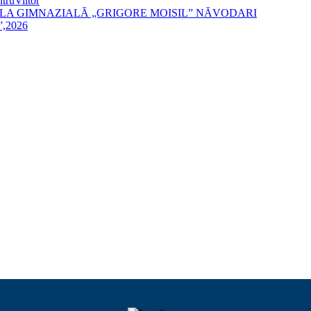
truViitor
ALA GIMNAZIALĂ „GRIGORE MOISIL” NĂVODARI
,2026