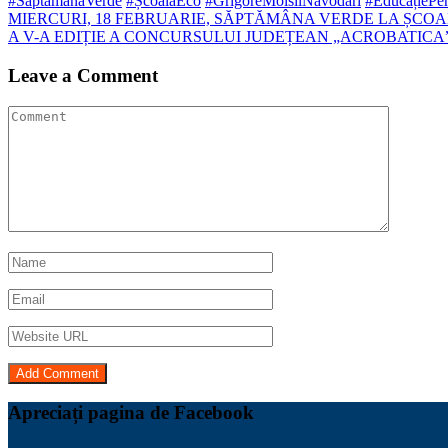
#SăptămânaVerde
#ȘcoalăEco
#GrigoreMoisilNăvodari
#EducațiePen
Navigare
MIERCURI, 18 FEBRUARIE, SĂPTĂMÂNA VERDE LA ȘCO
A V-A EDIȚIE A CONCURSULUI JUDEȚEAN „ACROBATICA”
în
articole
Leave a Comment
Apreciați pagina de Facebook