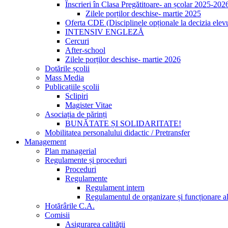
Înscrieri în Clasa Pregătitoare- an școlar 2025-202
Zilele porților deschise- martie 2025
Oferta CDE (Disciplinele opționale la decizia elevu
INTENSIV ENGLEZĂ
Cercuri
After-school
Zilele porților deschise- martie 2026
Dotările școlii
Mass Media
Publicațiile școlii
Sclipiri
Magister Vitae
Asociația de părinți
BUNĂTATE ȘI SOLIDARITATE!
Mobilitatea personalului didactic / Pretransfer
Management
Plan managerial
Regulamente și proceduri
Proceduri
Regulamente
Regulament intern
Regulamentul de organizare și funcționare al
Hotărârile C.A.
Comisii
Asigurarea calităţii