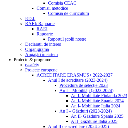
Comisia CEAC
Comisii metodice
Comisia de curriculum
P.D.I.
RAEI/ Rapoarte
RAEI
Rapoarte
Raportul școlii nostre
Declarații de interes
Organigramă
Angajări în sistem
Proiecte & programe
e-safety
Proiecte europene
ACREDITARE ERASMUS+ 2022-2027
Anul I de acreditare (2023-2024)
Procedura de selecție 2023
An I – Mobilități (2023-2024)
An I- Mobilitate Finlanda 2023
An I- Mobilitate Spania 2024
An I- Mobilitate Italia 2024
An I – Găzduiri (2023-2024)
An II- Găzduire Spania 2025
A II- Găzduire Italia 2025
Anul II de acreditare (2024-2025)