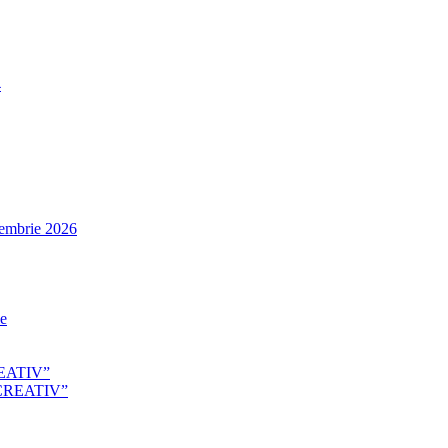
4
tembrie 2026
le
EATIV”
CREATIV”