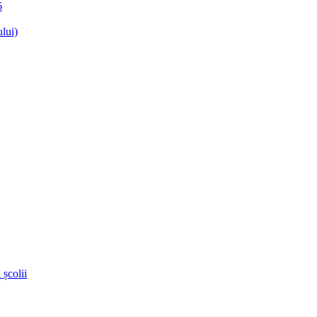
6
lui)
 școlii