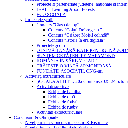
Proiecte și parteneriate județene, naționale și intern
LeAF – Learning About Forests
ECO ȘCOALA
Proiectele școlii
Concurs ”Clasa de top”
Concurs ”Colțul Dobrogean ”
Concurs ”Grigore Moisil colindă”
Concurs ”Istoria în era digitală”
Proiectele școlii
O INIMĂ TÂNĂRĂ BATE PENTRU NĂVOD
SUNTEM CETĂȚENI PE MAPAMOND
ROMÂNIA ÎN SĂRBĂTOARE
TRĂIEȘTE O VIAȚĂ ARMONIOASĂ
FUNDAȚII, ASOCIAȚII, ONG-uri
Activități extracurriculare
ȘCOALA ALTFEL, 20.octombrie.2025-24.octomb
Activități sportive
Echipa de handbal
Echipa de oină
Echipa de fotbal
Echipa de rugby
Activitati extracurriculare
Concursuri & Olimpiade
Nivel primar / Concursuri școlare & Rezultate
Nivel Gimnazial / Olimpiade Școlare