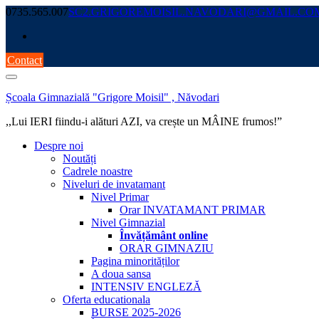
Skip
0735.565.007
SC2.GRIGOREMOISIL.NAVODARI@GMAIL.CO
to
content
Contact
Școala Gimnazială "Grigore Moisil" , Năvodari
,,Lui IERI fiindu-i alături AZI, va crește un MÂINE frumos!”
Despre noi
Noutăți
Cadrele noastre
Niveluri de invatamant
Nivel Primar
Orar INVATAMANT PRIMAR
Nivel Gimnazial
Învățământ online
ORAR GIMNAZIU
Pagina minorităților
A doua sansa
INTENSIV ENGLEZĂ
Oferta educationala
BURSE 2025-2026