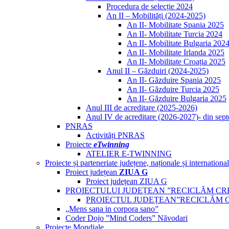
Procedura de selecție 2024
An II – Mobilități (2024-2025)
An II- Mobilitate Spania 2025
An II- Mobilitate Turcia 2024
An II- Mobilitate Bulgaria 202
An II- Mobilitate Irlanda 2025
An II- Mobilitate Croația 2025
Anul II – Găzduiri (2024-2025)
An II- Găzduire Spania 2025
An II- Găzduire Turcia 2025
An II- Găzduire Bulgaria 2025
Anul III de acreditare (2025-2026)
Anul IV de acreditare (2026-2027)- din sep
PNRAS
Activități PNRAS
Proiecte
eTwinning
ATELIER E-TWINNING
Proiecte și parteneriate județene, naționale și internationa
Proiect județean
ZIUA G
Proiect județean ZIUA G
PROIECTULUI JUDEȚEAN ”RECICLĂM CR
PROIECTUL JUDEȚEAN”RECICLĂM 
„Mens sana in corpora sano”
Coder Dojo ”Mind Coders” Năvodari
Proiecte Mondiale