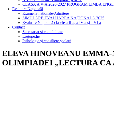
CLASA A V-A 2026-2027 PROGRAM LIMBA ENG
Evaluare Națională
Examene naționale/Admitere
SIMULARE EVALUAREA NAȚIONALĂ 2025
Evaluare Națională clasele a II-a, a IV-a și a VI-a
Contact
Secretariat si contabilitate
Logopedie
Psihologie și consiliere școlară
ELEVA HINOVEANU EMMA-M
OLIMPIADEI „LECTURA CA 