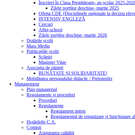
Înscrieri în Clasa Pregătitoare- an școlar 2025-202
Zilele porților deschise- martie 2025
Oferta CDE (Disciplinele opționale la decizia elevu
INTENSIV ENGLEZĂ
Cercuri
After-school
Zilele porților deschise- martie 2026
Dotările școlii
Mass Media
Publicațiile școlii
Sclipiri
Magister Vitae
Asociația de părinți
BUNĂTATE ȘI SOLIDARITATE!
Mobilitatea personalului didactic / Pretransfer
Management
Plan managerial
Regulamente și proceduri
Proceduri
Regulamente
Regulament intern
Regulamentul de organizare și funcționare al
Hotărârile C.A.
Comisii
Asigurarea calităţii