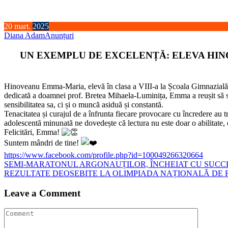
20
mart.
2025
Diana Adam
Anunțuri
UN EXEMPLU DE EXCELENȚĂ: ELEVA HIN
Hinoveanu Emma-Maria, elevă în clasa a VIII-a la Școala Gimnazială „
dedicată a doamnei prof. Bretea Mihaela-Luminița, Emma a reușit să se c
sensibilitatea sa, ci și o muncă asiduă și constantă.
Tenacitatea și curajul de a înfrunta fiecare provocare cu încredere au 
adolescentă minunată ne dovedește că lectura nu este doar o abilitate, ci 
Felicitări, Emma!
Suntem mândri de tine!
https://www.facebook.com/profile.php?id=100049266320664
Navigare
SEMI-MARATONUL ARGONAUȚILOR, ÎNCHEIAT CU SUCCES
REZULTATE DEOSEBITE LA OLIMPIADA NAȚIONALĂ DE 
în
articole
Leave a Comment