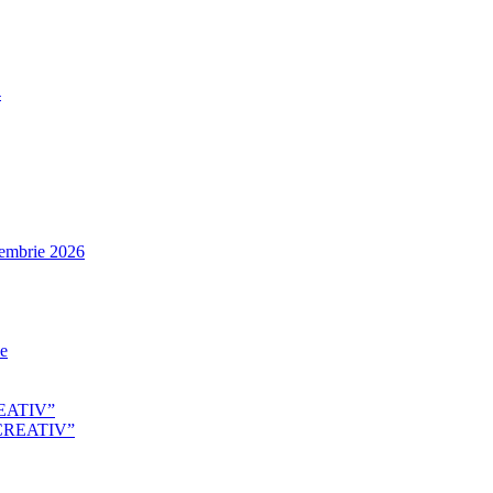
4
tembrie 2026
le
EATIV”
CREATIV”