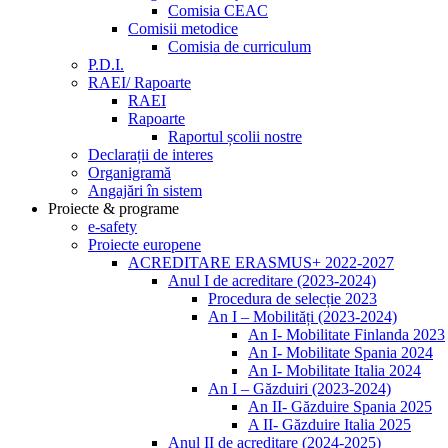
Comisia CEAC
Comisii metodice
Comisia de curriculum
P.D.I.
RAEI/ Rapoarte
RAEI
Rapoarte
Raportul școlii nostre
Declarații de interes
Organigramă
Angajări în sistem
Proiecte & programe
e-safety
Proiecte europene
ACREDITARE ERASMUS+ 2022-2027
Anul I de acreditare (2023-2024)
Procedura de selecție 2023
An I – Mobilități (2023-2024)
An I- Mobilitate Finlanda 2023
An I- Mobilitate Spania 2024
An I- Mobilitate Italia 2024
An I – Găzduiri (2023-2024)
An II- Găzduire Spania 2025
A II- Găzduire Italia 2025
Anul II de acreditare (2024-2025)