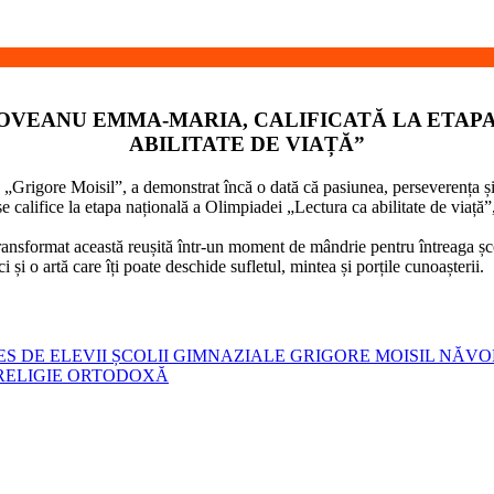
OVEANU EMMA-MARIA, CALIFICATĂ LA ETAPA
ABILITATE DE VIAȚĂ”
Grigore Moisil”, a demonstrat încă o dată că pasiunea, perseverența și
alifice la etapa națională a Olimpiadei „Lectura ca abilitate de viață”,
transformat această reușită într-un moment de mândrie pentru întreaga șco
și o artă care îți poate deschide sufletul, mintea și porțile cunoașterii.
 DE ELEVII ȘCOLII GIMNAZIALE GRIGORE MOISIL NĂV
RELIGIE ORTODOXĂ