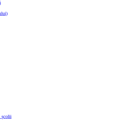
6
lui)
 școlii