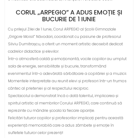
CORUL „ARPEGIO” A ADUS EMOȚIE ȘI
BUCURIE DE 1 IUNIE
Cu prilejul Zilei de 1 Iunie, Corul ARPEGIO al Școlii Gimnaziale
„Grigore Moisil” Năvodari, coordonat cu pasiune de profesorul
Silviu Dumitrașcu, a oferit un moment artistic deosebit dedicat
cadrelor didactice și elevilor.
Într-o atmosferă caldă și emoționantă, vocile copiilor au umplut
sala de energie, sensibilitate și bucurie, transformând
evenimentul într-o adevărată sărbătoare a copilăriei și a muzicii.
Momentele interpretate au reunit elevi și profesori într-un frumos
cântec al prieteniei și al respectului reciproc.
Spectacolul a demonstrat încă o dată talentul, implicarea și
spiritul artistic al membrilor Corului ARPEGIO, care continuă să
reprezinte cu mândrie școala la fiecare apariție.
Felicitări tuturor copiilor și profesorilor implicați pentru această
experiență memorabilă care a adus zâmbete și emoție în
sufletele tuturor celor prezenți!