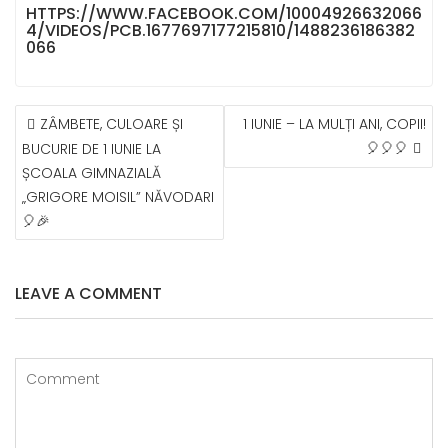
HTTPS://WWW.FACEBOOK.COM/10004926632066
4/VIDEOS/PCB.1677697177215810/1488236186382
066
NAVIGARE
ZÂMBETE, CULOARE ȘI
1 IUNIE – LA MULȚI ANI, COPII!
ÎN
🎈🎈🎈
BUCURIE DE 1 IUNIE LA
ARTICOLE
ȘCOALA GIMNAZIALĂ
„GRIGORE MOISIL” NĂVODARI
🎈🎉
LEAVE A COMMENT