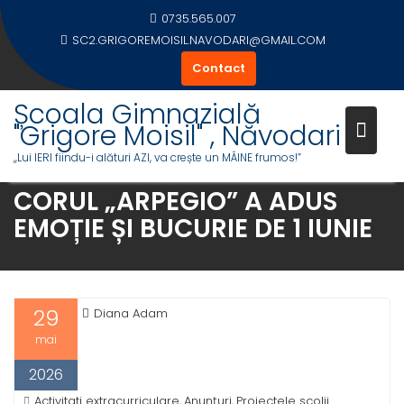
Skip
0735.565.007
to
SC2.GRIGOREMOISIL.NAVODARI@GMAIL.COM
content
Contact
Școala Gimnazială
"Grigore Moisil" , Năvodari
,,Lui IERI fiindu-i alături AZI, va crește un MÂINE frumos!”
CORUL „ARPEGIO” A ADUS
EMOȚIE ȘI BUCURIE DE 1 IUNIE
29
Diana Adam
mai
2026
Activitati extracurriculare
Anunțuri
Proiectele scolii
,
,