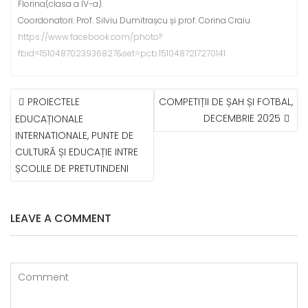
Florina(clasa a IV-a).
Coordonatori: Prof. Silviu Dumitrașcu și prof. Corina Craiu
https://www.facebook.com/photo?
fbid=1510487023936827&set=pcb.1510487217270141
NAVIGARE
PROIECTELE
COMPETIȚII DE ȘAH ȘI FOTBAL,
ÎN
DECEMBRIE 2025
EDUCAȚIONALE
ARTICOLE
INTERNATIONALE, PUNTE DE
CULTURĂ ȘI EDUCAȚIE INTRE
ȘCOLILE DE PRETUTINDENI
LEAVE A COMMENT