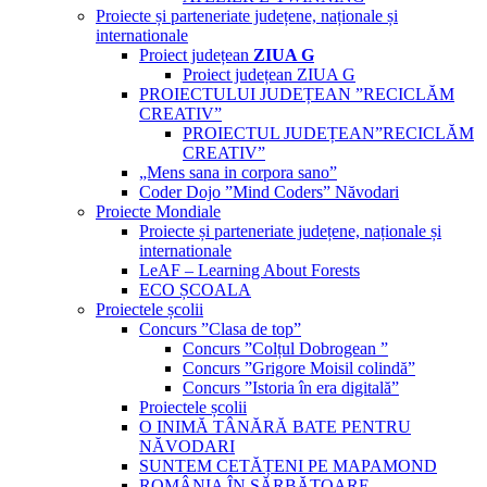
Proiecte și parteneriate județene, naționale și
internationale
Proiect județean
ZIUA G
Proiect județean ZIUA G
PROIECTULUI JUDEȚEAN ”RECICLĂM
CREATIV”
PROIECTUL JUDEȚEAN”RECICLĂM
CREATIV”
„Mens sana in corpora sano”
Coder Dojo ”Mind Coders” Năvodari
Proiecte Mondiale
Proiecte și parteneriate județene, naționale și
internationale
LeAF – Learning About Forests
ECO ȘCOALA
Proiectele școlii
Concurs ”Clasa de top”
Concurs ”Colțul Dobrogean ”
Concurs ”Grigore Moisil colindă”
Concurs ”Istoria în era digitală”
Proiectele școlii
O INIMĂ TÂNĂRĂ BATE PENTRU
NĂVODARI
SUNTEM CETĂȚENI PE MAPAMOND
ROMÂNIA ÎN SĂRBĂTOARE