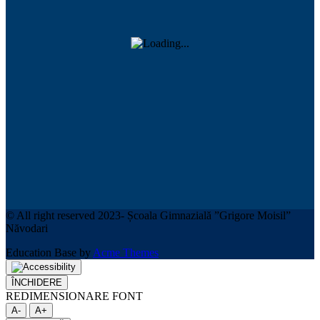
© All right reserved 2023- Școala Gimnazială ”Grigore Moisil”
Năvodari
Education Base by
Acme Themes
ÎNCHIDERE
REDIMENSIONARE FONT
A-
A+