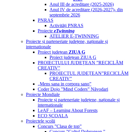
Anul III de acreditare (2025-2026)
Anul IV de acreditare (2026-2027)- din
septembrie 2026
PNRAS
Activități PNRAS
Proiecte
eTwinning
ATELIER E-TWINNING
Proiecte și parteneriate județene, naționale și
internationale
Proiect județean
ZIUA G
Proiect județean ZIUA G
PROIECTULUI JUDEȚEAN ”RECICLĂM
CREATIV”
PROIECTUL JUDEȚEAN”RECICLĂM
CREATIV”
„Mens sana in corpora sano”
Coder Dojo ”Mind Coders” Năvodari
Proiecte Mondiale
Proiecte și parteneriate județene, naționale și
internationale
LeAF – Learning About Forests
ECO ȘCOALA
Proiectele școlii
Concurs ”Clasa de top”
Concurs ”Colțul Dobrogean ”