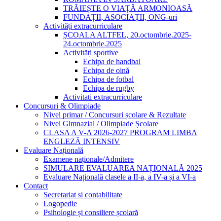
TRĂIEȘTE O VIAȚĂ ARMONIOASĂ
FUNDAȚII, ASOCIAȚII, ONG-uri
Activități extracurriculare
ȘCOALA ALTFEL, 20.octombrie.2025-
24.octombrie.2025
Activități sportive
Echipa de handbal
Echipa de oină
Echipa de fotbal
Echipa de rugby
Activitati extracurriculare
Concursuri & Olimpiade
Nivel primar / Concursuri școlare & Rezultate
Nivel Gimnazial / Olimpiade Școlare
CLASA A V-A 2026-2027 PROGRAM LIMBA
ENGLEZĂ INTENSIV
Evaluare Națională
Examene naționale/Admitere
SIMULARE EVALUAREA NAȚIONALĂ 2025
Evaluare Națională clasele a II-a, a IV-a și a VI-a
Contact
Secretariat si contabilitate
Logopedie
Psihologie și consiliere școlară