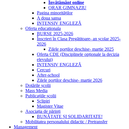
Învățământ online
ORAR GIMNAZIU
Pagina minorităților
A doua sansa
INTENSIV ENGLEZĂ
Oferta educationala
BURSE 2025-2026
Înscrieri în Clasa Pregătitoare- an școlar 2025-
2026
Zilele porților deschise- martie 2025
Oferta CDE (Disciplinele opționale la decizia
elevului)
INTENSIV ENGLEZĂ
Cercuri
After-school
Zilele porților deschise- martie 2026
Dotările școlii
Mass Media
Publicațiile școlii
Sclipiri
Magister Vitae
Asociația de părinți
BUNĂTATE ȘI SOLIDARITATE!
Mobilitatea personalului didactic / Pretransfer
Management