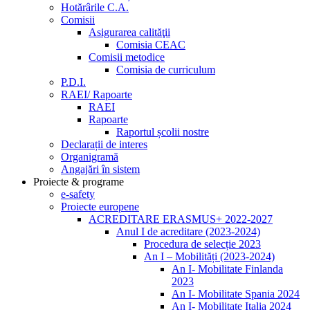
Hotărârile C.A.
Comisii
Asigurarea calităţii
Comisia CEAC
Comisii metodice
Comisia de curriculum
P.D.I.
RAEI/ Rapoarte
RAEI
Rapoarte
Raportul școlii nostre
Declarații de interes
Organigramă
Angajări în sistem
Proiecte & programe
e-safety
Proiecte europene
ACREDITARE ERASMUS+ 2022-2027
Anul I de acreditare (2023-2024)
Procedura de selecție 2023
An I – Mobilități (2023-2024)
An I- Mobilitate Finlanda
2023
An I- Mobilitate Spania 2024
An I- Mobilitate Italia 2024