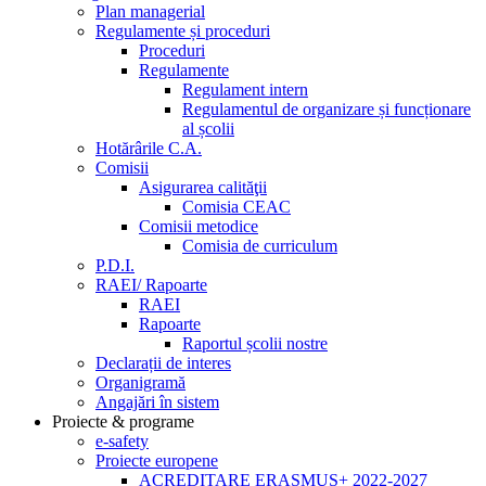
Plan managerial
Regulamente și proceduri
Proceduri
Regulamente
Regulament intern
Regulamentul de organizare și funcționare
al școlii
Hotărârile C.A.
Comisii
Asigurarea calităţii
Comisia CEAC
Comisii metodice
Comisia de curriculum
P.D.I.
RAEI/ Rapoarte
RAEI
Rapoarte
Raportul școlii nostre
Declarații de interes
Organigramă
Angajări în sistem
Proiecte & programe
e-safety
Proiecte europene
ACREDITARE ERASMUS+ 2022-2027