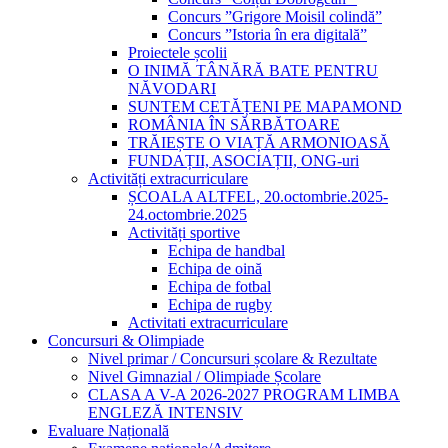
Concurs ”Grigore Moisil colindă”
Concurs ”Istoria în era digitală”
Proiectele școlii
O INIMĂ TÂNĂRĂ BATE PENTRU
NĂVODARI
SUNTEM CETĂȚENI PE MAPAMOND
ROMÂNIA ÎN SĂRBĂTOARE
TRĂIEȘTE O VIAȚĂ ARMONIOASĂ
FUNDAȚII, ASOCIAȚII, ONG-uri
Activități extracurriculare
ȘCOALA ALTFEL, 20.octombrie.2025-
24.octombrie.2025
Activități sportive
Echipa de handbal
Echipa de oină
Echipa de fotbal
Echipa de rugby
Activitati extracurriculare
Concursuri & Olimpiade
Nivel primar / Concursuri școlare & Rezultate
Nivel Gimnazial / Olimpiade Școlare
CLASA A V-A 2026-2027 PROGRAM LIMBA
ENGLEZĂ INTENSIV
Evaluare Națională