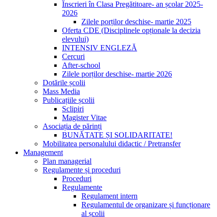
Înscrieri în Clasa Pregătitoare- an școlar 2025-
2026
Zilele porților deschise- martie 2025
Oferta CDE (Disciplinele opționale la decizia
elevului)
INTENSIV ENGLEZĂ
Cercuri
After-school
Zilele porților deschise- martie 2026
Dotările școlii
Mass Media
Publicațiile școlii
Sclipiri
Magister Vitae
Asociația de părinți
BUNĂTATE ȘI SOLIDARITATE!
Mobilitatea personalului didactic / Pretransfer
Management
Plan managerial
Regulamente și proceduri
Proceduri
Regulamente
Regulament intern
Regulamentul de organizare și funcționare
al școlii