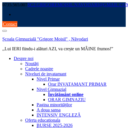
Skip
0735.565.007
SC2.GRIGOREMOISIL.NAVODARI@GMAIL.CO
to
content
Contact
Școala Gimnazială "Grigore Moisil" , Năvodari
,,Lui IERI fiindu-i alături AZI, va crește un MÂINE frumos!”
Despre noi
Noutăți
Cadrele noastre
Niveluri de invatamant
Nivel Primar
Orar INVATAMANT PRIMAR
Nivel Gimnazial
Învățământ online
ORAR GIMNAZIU
Pagina minorităților
A doua sansa
INTENSIV ENGLEZĂ
Oferta educationala
BURSE 2025-2026