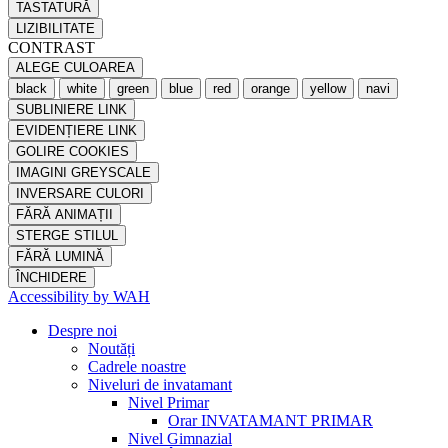
TASTATURĂ
LIZIBILITATE
CONTRAST
ALEGE CULOAREA
black
white
green
blue
red
orange
yellow
navi
SUBLINIERE LINK
EVIDENȚIERE LINK
GOLIRE COOKIES
IMAGINI GREYSCALE
INVERSARE CULORI
FĂRĂ ANIMAȚII
STERGE STILUL
FĂRĂ LUMINĂ
ÎNCHIDERE
Accessibility by WAH
Despre noi
Noutăți
Cadrele noastre
Niveluri de invatamant
Nivel Primar
Orar INVATAMANT PRIMAR
Nivel Gimnazial