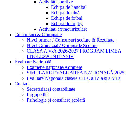
Activități sportive
Echipa de handbal
Echipa de oină
Echipa de fotbal
Echipa de rugby
Activitati extracurriculare
Concursuri & Olimpiade
Nivel primar / Concursuri școlare & Rezultate
Nivel Gimnazial / Olimpiade Școlare
CLASA A V-A 2026-2027 PROGRAM LIMBA
ENGLEZĂ INTENSIV
Evaluare Națională
Examene naționale/Admitere
SIMULARE EVALUAREA NAȚIONALĂ 2025
Evaluare Națională clasele a II-a, a IV-a și a VI-a
Contact
Secretariat si contabilitate
Logopedie
Psihologie și consiliere școlară