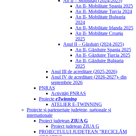
An II – Mobilități (2024-2025)
An II- Mobilitate Spania 2025
An II- Mobilitate Turcia 2024
An II- Mobilitate Bulgaria
2024
An II- Mobilitate Irlanda 2025
An II- Mobilitate Croația
2025
Anul II – Găzduiri (2024-2025)
An II- Găzduire Spania 2025
An II- Găzduire Turcia 2025
An II- Găzduire Bulgaria
2025
Anul III de acreditare (2025-2026)
Anul IV de acreditare (2026-2027)- din
septembrie 2026
PNRAS
Activități PNRAS
Proiecte
eTwinning
ATELIER E-TWINNING
Proiecte și parteneriate județene, naționale și
internationale
Proiect județean
ZIUA G
Proiect județean ZIUA G
PROIECTULUI JUDEȚEAN ”RECICLĂM