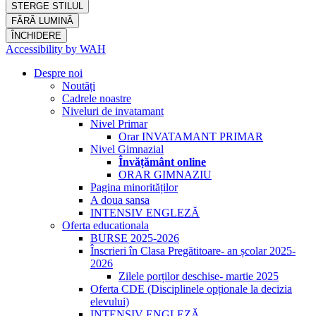
STERGE STILUL
FĂRĂ LUMINĂ
ÎNCHIDERE
Accessibility by WAH
Despre noi
Noutăți
Cadrele noastre
Niveluri de invatamant
Nivel Primar
Orar INVATAMANT PRIMAR
Nivel Gimnazial
Învățământ online
ORAR GIMNAZIU
Pagina minorităților
A doua sansa
INTENSIV ENGLEZĂ
Oferta educationala
BURSE 2025-2026
Înscrieri în Clasa Pregătitoare- an școlar 2025-
2026
Zilele porților deschise- martie 2025
Oferta CDE (Disciplinele opționale la decizia
elevului)
INTENSIV ENGLEZĂ