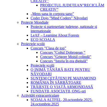
CREATIV”
PROIECTUL JUDEȚEAN”RECICLĂM
CREATIV”
„Mens sana in corpora sano”
Coder Dojo ”Mind Coders” Năvodari
Proiecte Mondiale
Proiecte și parteneriate județene, naționale și
internationale
LeAF – Learning About Forests
ECO ȘCOALA
Proiectele școlii
Concurs ”Clasa de top”
Concurs ”Colțul Dobrogean ”
Concurs ”Grigore Moisil colindă”
Concurs ”Istoria în era digitală”
Proiectele școlii
O INIMĂ TÂNĂRĂ BATE PENTRU
NĂVODARI
SUNTEM CETĂȚENI PE MAPAMOND
ROMÂNIA ÎN SĂRBĂTOARE
TRĂIEȘTE O VIAȚĂ ARMONIOASĂ
FUNDAȚII, ASOCIAȚII, ONG-uri
Activități extracurriculare
ȘCOALA ALTFEL, 20.octombrie.2025-
24.octombrie.2025