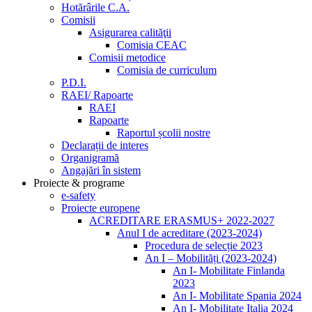
Hotărârile C.A.
Comisii
Asigurarea calităţii
Comisia CEAC
Comisii metodice
Comisia de curriculum
P.D.I.
RAEI/ Rapoarte
RAEI
Rapoarte
Raportul școlii nostre
Declarații de interes
Organigramă
Angajări în sistem
Proiecte & programe
e-safety
Proiecte europene
ACREDITARE ERASMUS+ 2022-2027
Anul I de acreditare (2023-2024)
Procedura de selecție 2023
An I – Mobilități (2023-2024)
An I- Mobilitate Finlanda
2023
An I- Mobilitate Spania 2024
An I- Mobilitate Italia 2024