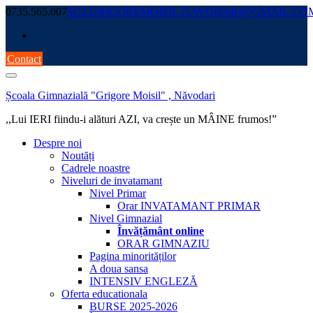
Skip
0735.565.007
SC2.GRIGOREMOISIL.NAVODARI@GMAIL.CO
to
content
Contact
Școala Gimnazială "Grigore Moisil" , Năvodari
,,Lui IERI fiindu-i alături AZI, va crește un MÂINE frumos!”
Despre noi
Noutăți
Cadrele noastre
Niveluri de invatamant
Nivel Primar
Orar INVATAMANT PRIMAR
Nivel Gimnazial
Învățământ online
ORAR GIMNAZIU
Pagina minorităților
A doua sansa
INTENSIV ENGLEZĂ
Oferta educationala
BURSE 2025-2026