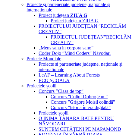
Proiecte și parteneriate județene, naționale și
internationale
Proiect județean
ZIUA G
Proiect județean ZIUA G
PROIECTULUI JUDEȚEAN ”RECICLĂM
CREATIV”
PROIECTUL JUDEȚEAN”RECICLĂM
CREATIV”
„Mens sana in corpora sano”
Coder Dojo ”Mind Coders” Năvodari
Proiecte Mondiale
Proiecte și parteneriate județene, naționale și
internationale
LeAF – Learning About Forests
ECO ȘCOALA
Proiectele școlii
Concurs ”Clasa de top”
Concurs ”Colțul Dobrogean ”
Concurs ”Grigore Moisil colindă”
Concurs ”Istoria în era digitală”
Proiectele școlii
O INIMĂ TÂNĂRĂ BATE PENTRU
NĂVODARI
SUNTEM CETĂȚENI PE MAPAMOND
ROMÂNIA ÎN SĂRBĂTOARE