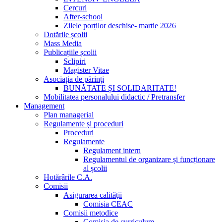
Cercuri
After-school
Zilele porților deschise- martie 2026
Dotările școlii
Mass Media
Publicațiile școlii
Sclipiri
Magister Vitae
Asociația de părinți
BUNĂTATE ȘI SOLIDARITATE!
Mobilitatea personalului didactic / Pretransfer
Management
Plan managerial
Regulamente și proceduri
Proceduri
Regulamente
Regulament intern
Regulamentul de organizare și funcționare
al școlii
Hotărârile C.A.
Comisii
Asigurarea calităţii
Comisia CEAC
Comisii metodice
Comisia de curriculum