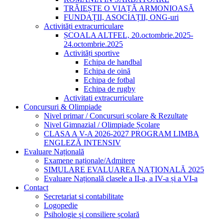
TRĂIEȘTE O VIAȚĂ ARMONIOASĂ
FUNDAȚII, ASOCIAȚII, ONG-uri
Activități extracurriculare
ȘCOALA ALTFEL, 20.octombrie.2025-
24.octombrie.2025
Activități sportive
Echipa de handbal
Echipa de oină
Echipa de fotbal
Echipa de rugby
Activitati extracurriculare
Concursuri & Olimpiade
Nivel primar / Concursuri școlare & Rezultate
Nivel Gimnazial / Olimpiade Școlare
CLASA A V-A 2026-2027 PROGRAM LIMBA
ENGLEZĂ INTENSIV
Evaluare Națională
Examene naționale/Admitere
SIMULARE EVALUAREA NAȚIONALĂ 2025
Evaluare Națională clasele a II-a, a IV-a și a VI-a
Contact
Secretariat si contabilitate
Logopedie
Psihologie și consiliere școlară