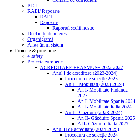
P.D.I.
RAEI/ Rapoarte
RAEI
Rapoarte
Raportul școlii nostre
Declarații de interes
Organigramă
Angajări în sistem
Proiecte & programe
e-safety
Proiecte europene
ACREDITARE ERASMUS+ 2022-2027
Anul I de acreditare (2023-2024)
Procedura de selecție 2023
An I – Mobilități (2023-2024)
An I- Mobilitate Finlanda
2023
An I- Mobilitate Spania 2024
An I- Mobilitate Italia 2024
An I – Găzduiri (2023-2024)
An II- Găzduire Spania 2025
A II- Găzduire Italia 2025
Anul II de acreditare (2024-2025)
Procedura de selecție 2024