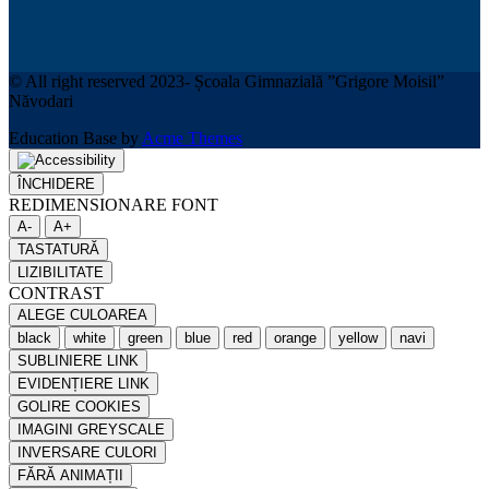
© All right reserved 2023- Școala Gimnazială ”Grigore Moisil”
Năvodari
Education Base by
Acme Themes
ÎNCHIDERE
REDIMENSIONARE FONT
A-
A+
TASTATURĂ
LIZIBILITATE
CONTRAST
ALEGE CULOAREA
black
white
green
blue
red
orange
yellow
navi
SUBLINIERE LINK
EVIDENȚIERE LINK
GOLIRE COOKIES
IMAGINI GREYSCALE
INVERSARE CULORI
FĂRĂ ANIMAȚII