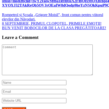
sfnsn=mo&fbclid=IwY2xjawMtba1leHRuA2FlbQIxMQABHqo4
XYOXJ32TAkReQb5OVJrOEaIW8dQodp9heYzNSOkKpuP9Q
Navigare
Rompetrol și Școala „Grigore Moisil”, front comun pentru viitorul
elevilor din Năvodari.
în
8 SEPTEMBRIE, PRIMUL CLOPOȚEL, PRIMELE EMOȚII!
articole
BUN VENIT BOBOCILOR DE LA CLASA PREGĂTITOARE!
Leave a Comment