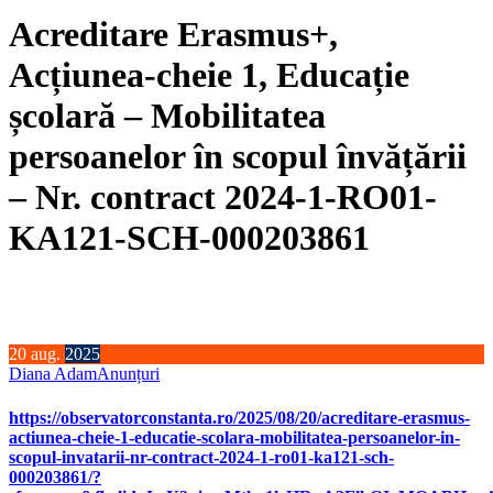
Acreditare Erasmus+,
Acțiunea-cheie 1, Educație
școlară – Mobilitatea
persoanelor în scopul învățării
– Nr. contract 2024-1-RO01-
KA121-SCH-000203861
20
aug.
2025
Diana Adam
Anunțuri
https://observatorconstanta.ro/2025/08/20/acreditare-erasmus-
actiunea-cheie-1-educatie-scolara-mobilitatea-persoanelor-in-
scopul-invatarii-nr-contract-2024-1-ro01-ka121-sch-
000203861/?