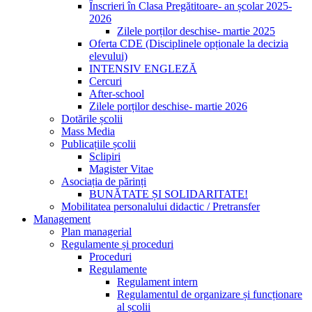
Înscrieri în Clasa Pregătitoare- an școlar 2025-
2026
Zilele porților deschise- martie 2025
Oferta CDE (Disciplinele opționale la decizia
elevului)
INTENSIV ENGLEZĂ
Cercuri
After-school
Zilele porților deschise- martie 2026
Dotările școlii
Mass Media
Publicațiile școlii
Sclipiri
Magister Vitae
Asociația de părinți
BUNĂTATE ȘI SOLIDARITATE!
Mobilitatea personalului didactic / Pretransfer
Management
Plan managerial
Regulamente și proceduri
Proceduri
Regulamente
Regulament intern
Regulamentul de organizare și funcționare
al școlii