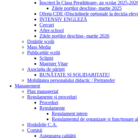
Înscrieri în Clasa Pregătitoare- an școlar 2025-202
Zilele porților deschise- martie 2025
Oferta CDE (Disciplinele opționale la decizia elevu
INTENSIV ENGLEZĂ
Cercuri
After-school
Zilele porților deschise- martie 2026
Dotările școlii
Mass Media
Publicațiile școlii
Sclipiri
Magister Vitae
Asociația de părinți
BUNĂTATE ȘI SOLIDARITATE!
Mobilitatea personalului didactic / Pretransfer
Management
Plan managerial
Regulamente și proceduri
Proceduri
Regulamente
Regulament intern
Regulamentul de organizare și funcționare al
Hotărârile C.A.
Comisii
Asigurarea calităţii