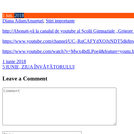
1
iun.
2018
Diana Adam
Anunțuri
,
Stiri importante
http://Abonați-vă la canalul de youtube al Școlii Gimnaziale „Grigor
https://www.youtube.com/channel/UC–RqCAFYdXOJxNDT5dk8n
https://www.youtube.com/watch?v=Mwx4bdLPoe4&feature=youtu.
Navigare
1 iunie 2018
5 IUNIE, ZIUA ÎNVĂȚĂTORULUI
în
articole
Leave a Comment