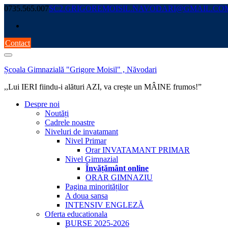
Skip
0735.565.007
SC2.GRIGOREMOISIL.NAVODARI@GMAIL.CO
to
content
Contact
Școala Gimnazială "Grigore Moisil" , Năvodari
,,Lui IERI fiindu-i alături AZI, va crește un MÂINE frumos!”
Despre noi
Noutăți
Cadrele noastre
Niveluri de invatamant
Nivel Primar
Orar INVATAMANT PRIMAR
Nivel Gimnazial
Învățământ online
ORAR GIMNAZIU
Pagina minorităților
A doua sansa
INTENSIV ENGLEZĂ
Oferta educationala
BURSE 2025-2026