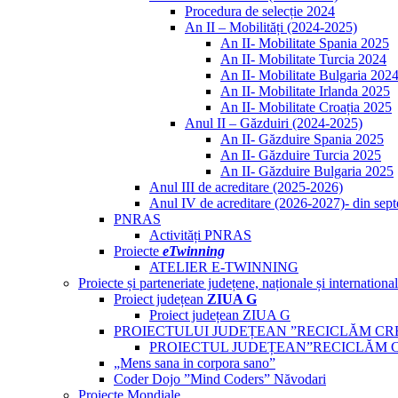
Procedura de selecție 2024
An II – Mobilități (2024-2025)
An II- Mobilitate Spania 2025
An II- Mobilitate Turcia 2024
An II- Mobilitate Bulgaria 202
An II- Mobilitate Irlanda 2025
An II- Mobilitate Croația 2025
Anul II – Găzduiri (2024-2025)
An II- Găzduire Spania 2025
An II- Găzduire Turcia 2025
An II- Găzduire Bulgaria 2025
Anul III de acreditare (2025-2026)
Anul IV de acreditare (2026-2027)- din sep
PNRAS
Activități PNRAS
Proiecte
eTwinning
ATELIER E-TWINNING
Proiecte și parteneriate județene, naționale și internationa
Proiect județean
ZIUA G
Proiect județean ZIUA G
PROIECTULUI JUDEȚEAN ”RECICLĂM CR
PROIECTUL JUDEȚEAN”RECICLĂM 
„Mens sana in corpora sano”
Coder Dojo ”Mind Coders” Năvodari
Proiecte Mondiale