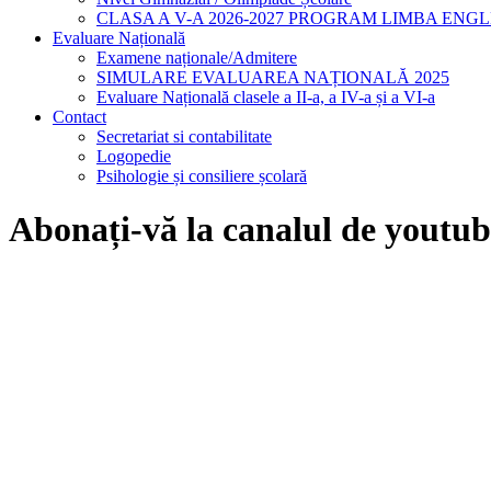
CLASA A V-A 2026-2027 PROGRAM LIMBA ENG
Evaluare Națională
Examene naționale/Admitere
SIMULARE EVALUAREA NAȚIONALĂ 2025
Evaluare Națională clasele a II-a, a IV-a și a VI-a
Contact
Secretariat si contabilitate
Logopedie
Psihologie și consiliere școlară
Abonați-vă la canalul de youtub