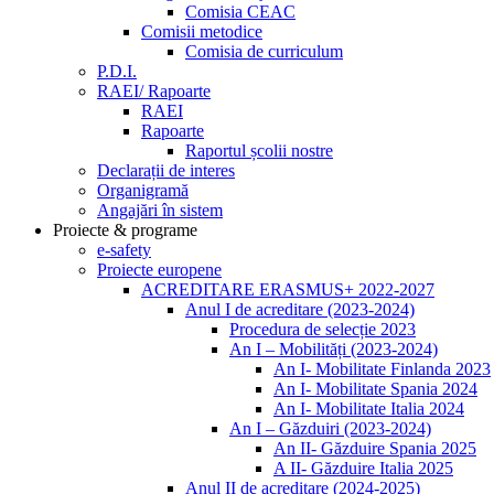
Comisia CEAC
Comisii metodice
Comisia de curriculum
P.D.I.
RAEI/ Rapoarte
RAEI
Rapoarte
Raportul școlii nostre
Declarații de interes
Organigramă
Angajări în sistem
Proiecte & programe
e-safety
Proiecte europene
ACREDITARE ERASMUS+ 2022-2027
Anul I de acreditare (2023-2024)
Procedura de selecție 2023
An I – Mobilități (2023-2024)
An I- Mobilitate Finlanda 2023
An I- Mobilitate Spania 2024
An I- Mobilitate Italia 2024
An I – Găzduiri (2023-2024)
An II- Găzduire Spania 2025
A II- Găzduire Italia 2025
Anul II de acreditare (2024-2025)