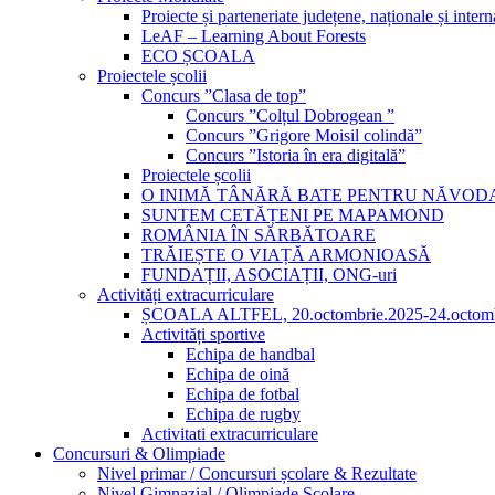
Proiecte și parteneriate județene, naționale și intern
LeAF – Learning About Forests
ECO ȘCOALA
Proiectele școlii
Concurs ”Clasa de top”
Concurs ”Colțul Dobrogean ”
Concurs ”Grigore Moisil colindă”
Concurs ”Istoria în era digitală”
Proiectele școlii
O INIMĂ TÂNĂRĂ BATE PENTRU NĂVOD
SUNTEM CETĂȚENI PE MAPAMOND
ROMÂNIA ÎN SĂRBĂTOARE
TRĂIEȘTE O VIAȚĂ ARMONIOASĂ
FUNDAȚII, ASOCIAȚII, ONG-uri
Activități extracurriculare
ȘCOALA ALTFEL, 20.octombrie.2025-24.octomb
Activități sportive
Echipa de handbal
Echipa de oină
Echipa de fotbal
Echipa de rugby
Activitati extracurriculare
Concursuri & Olimpiade
Nivel primar / Concursuri școlare & Rezultate
Nivel Gimnazial / Olimpiade Școlare