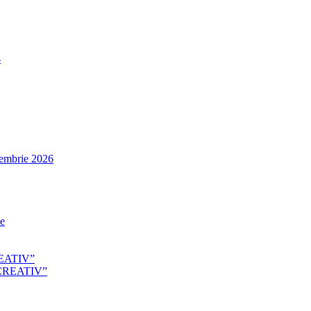
4
tembrie 2026
le
EATIV”
CREATIV”