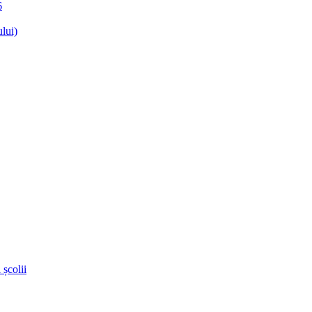
6
lui)
 școlii