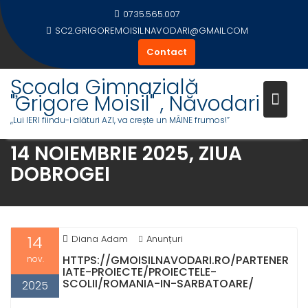
Skip
0735.565.007
to
SC2.GRIGOREMOISIL.NAVODARI@GMAIL.COM
content
Contact
Școala Gimnazială
"Grigore Moisil" , Năvodari
,,Lui IERI fiindu-i alături AZI, va crește un MÂINE frumos!”
14 NOIEMBRIE 2025, ZIUA
DOBROGEI
14
Diana Adam
Anunțuri
HTTPS://GMOISILNAVODARI.RO/PARTENER
nov.
IATE-PROIECTE/PROIECTELE-
SCOLII/ROMANIA-IN-SARBATOARE/
2025