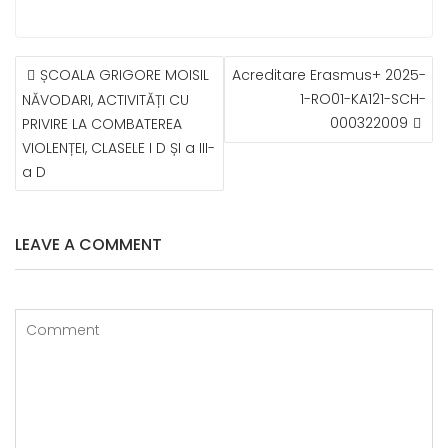
NAVIGARE
ȘCOALA GRIGORE MOISIL
Acreditare Erasmus+ 2025-
ÎN
1-RO01-KA121-SCH-
NĂVODARI, ACTIVITĂȚI CU
ARTICOLE
000322009
PRIVIRE LA COMBATEREA
VIOLENȚEI, CLASELE I D ȘI a III-
a D
LEAVE A COMMENT