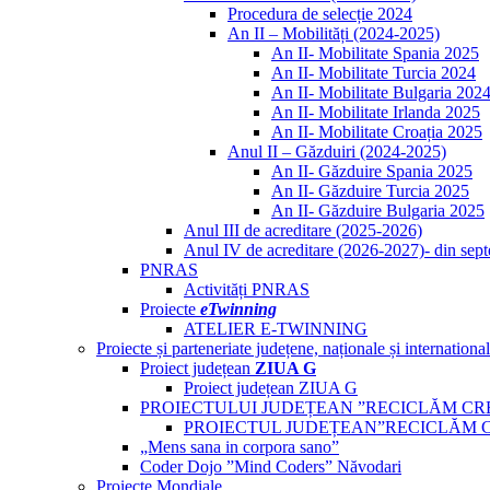
Procedura de selecție 2024
An II – Mobilități (2024-2025)
An II- Mobilitate Spania 2025
An II- Mobilitate Turcia 2024
An II- Mobilitate Bulgaria 202
An II- Mobilitate Irlanda 2025
An II- Mobilitate Croația 2025
Anul II – Găzduiri (2024-2025)
An II- Găzduire Spania 2025
An II- Găzduire Turcia 2025
An II- Găzduire Bulgaria 2025
Anul III de acreditare (2025-2026)
Anul IV de acreditare (2026-2027)- din sep
PNRAS
Activități PNRAS
Proiecte
eTwinning
ATELIER E-TWINNING
Proiecte și parteneriate județene, naționale și internationa
Proiect județean
ZIUA G
Proiect județean ZIUA G
PROIECTULUI JUDEȚEAN ”RECICLĂM CR
PROIECTUL JUDEȚEAN”RECICLĂM 
„Mens sana in corpora sano”
Coder Dojo ”Mind Coders” Năvodari
Proiecte Mondiale