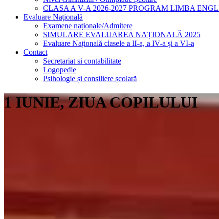
CLASA A V-A 2026-2027 PROGRAM LIMBA ENG
Evaluare Națională
Examene naționale/Admitere
SIMULARE EVALUAREA NAȚIONALĂ 2025
Evaluare Națională clasele a II-a, a IV-a și a VI-a
Contact
Secretariat si contabilitate
Logopedie
Psihologie și consiliere școlară
1 IUNIE, ZIUA COPILULUI