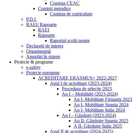
Comisia CEAC
Comisii metodice
Comisia de curriculum
P.D.I.
RAEI/ Rapoarte
RAEI
Rapoarte
Raportul școlii nostre
Declarații de interes
Organigramă
Angajări în sistem
Proiecte & programe
e-safety
Proiecte europene
ACREDITARE ERASMUS+ 2022-2027
Anul I de acreditare (2023-2024)
Procedura de selecție 2023
An I – Mobilități (2023-2024)
An I- Mobilitate Finlanda 2023
An I- Mobilitate Spania 2024
An I- Mobilitate Italia 2024
An I – Găzduiri (2023-2024)
An II- Găzduire Spania 2025
A II- Găzduire Italia 2025
Anul II de acreditare (2024-2025)