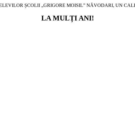
LEVILOR ȘCOLII „GRIGORE MOISIL” NĂVODARI, UN CA
LA MULȚI ANI!