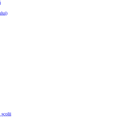
6
lui)
 școlii