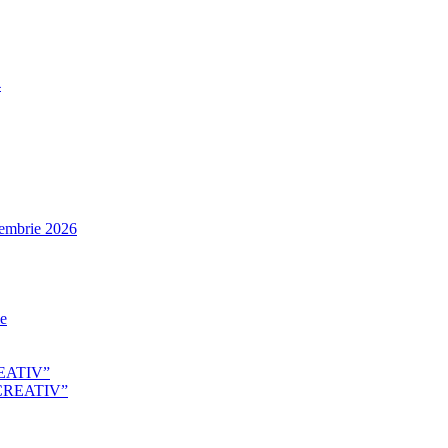
4
tembrie 2026
le
EATIV”
CREATIV”