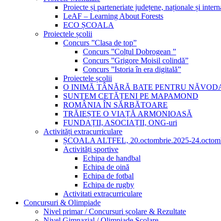
Proiecte și parteneriate județene, naționale și intern
LeAF – Learning About Forests
ECO ȘCOALA
Proiectele școlii
Concurs ”Clasa de top”
Concurs ”Colțul Dobrogean ”
Concurs ”Grigore Moisil colindă”
Concurs ”Istoria în era digitală”
Proiectele școlii
O INIMĂ TÂNĂRĂ BATE PENTRU NĂVOD
SUNTEM CETĂȚENI PE MAPAMOND
ROMÂNIA ÎN SĂRBĂTOARE
TRĂIEȘTE O VIAȚĂ ARMONIOASĂ
FUNDAȚII, ASOCIAȚII, ONG-uri
Activități extracurriculare
ȘCOALA ALTFEL, 20.octombrie.2025-24.octomb
Activități sportive
Echipa de handbal
Echipa de oină
Echipa de fotbal
Echipa de rugby
Activitati extracurriculare
Concursuri & Olimpiade
Nivel primar / Concursuri școlare & Rezultate
Nivel Gimnazial / Olimpiade Școlare