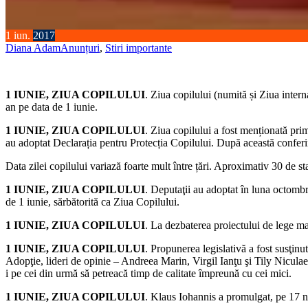
1
iun.
2017
Diana Adam
Anunțuri
,
Stiri importante
1 IUNIE, ZIUA COPILULUI
. Ziua copilului (numită și Ziua intern
an pe data de 1 iunie.
1 IUNIE, ZIUA COPILULUI
. Ziua copilului a fost menționată pri
au adoptat Declarația pentru Protecția Copilului. După această conferi
Data zilei copilului variază foarte mult între țări. Aproximativ 30 de s
1 IUNIE, ZIUA COPILULUI
. Deputaţii au adoptat în luna octombri
de 1 iunie, sărbătorită ca Ziua Copilului.
1 IUNIE, ZIUA COPILULUI
. La dezbaterea proiectului de lege mai
1 IUNIE, ZIUA COPILULUI
. Propunerea legislativă a fost susţin
Adopţie, lideri de opinie – Andreea Marin, Virgil Ianţu şi Tily Niculae,
i pe cei din urmă să petreacă timp de calitate împreună cu cei mici.
1 IUNIE, ZIUA COPILULUI
. Klaus Iohannis a promulgat, pe 17 n