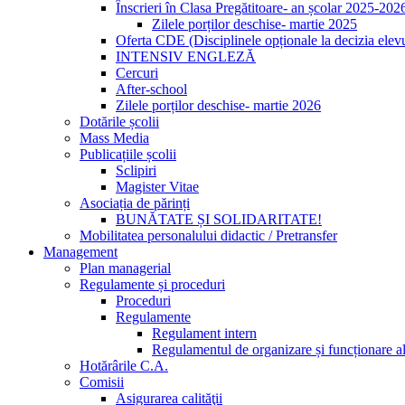
Înscrieri în Clasa Pregătitoare- an școlar 2025-202
Zilele porților deschise- martie 2025
Oferta CDE (Disciplinele opționale la decizia elevu
INTENSIV ENGLEZĂ
Cercuri
After-school
Zilele porților deschise- martie 2026
Dotările școlii
Mass Media
Publicațiile școlii
Sclipiri
Magister Vitae
Asociația de părinți
BUNĂTATE ȘI SOLIDARITATE!
Mobilitatea personalului didactic / Pretransfer
Management
Plan managerial
Regulamente și proceduri
Proceduri
Regulamente
Regulament intern
Regulamentul de organizare și funcționare al
Hotărârile C.A.
Comisii
Asigurarea calităţii