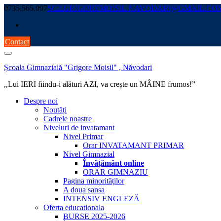
Skip
0735.565.007
SC2.GRIGOREMOISIL.NAVODARI@GMAIL.CO
to
content
Contact
Școala Gimnazială "Grigore Moisil" , Năvodari
,,Lui IERI fiindu-i alături AZI, va crește un MÂINE frumos!”
Despre noi
Noutăți
Cadrele noastre
Niveluri de invatamant
Nivel Primar
Orar INVATAMANT PRIMAR
Nivel Gimnazial
Învățământ online
ORAR GIMNAZIU
Pagina minorităților
A doua sansa
INTENSIV ENGLEZĂ
Oferta educationala
BURSE 2025-2026