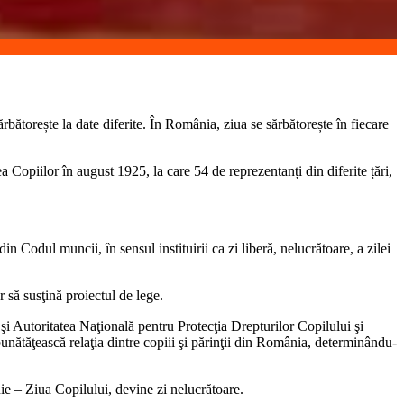
ărbătorește la date diferite. În România, ziua se sărbătorește în fiecare
Copiilor în august 1925, la care 54 de reprezentanți din diferite țări,
n Codul muncii, în sensul instituirii ca zi liberă, nelucrătoare, a zilei
r să susţină proiectul de lege.
şi Autoritatea Naţională pentru Protecţia Drepturilor Copilului şi
bunătăţească relaţia dintre copiii şi părinţii din România, determinându-
e – Ziua Copilului, devine zi nelucrătoare.