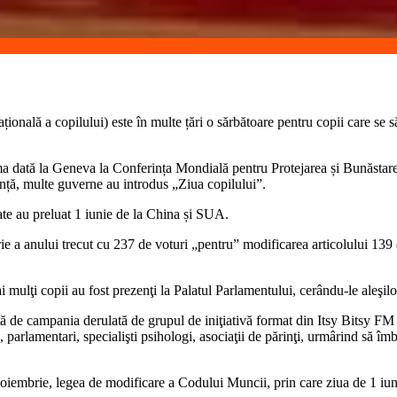
ațională a copilului) este în multe țări o sărbătoare pentru copii care se s
ma dată la Geneva la Conferința Mondială pentru Protejarea și Bunăstarea 
nță, multe guverne au introdus „Ziua copilului”.
tate au preluat 1 iunie de la China și SUA.
e a anului trecut cu 237 de voturi „pentru” modificarea articolului 139 di
 mulţi copii au fost prezenţi la Palatul Parlamentului, cerându-le aleşilo
ută de campania derulată de grupul de iniţiativă format din Itsy Bitsy FM 
 parlamentari, specialişti psihologi, asociaţii de părinţi, urmârind să îm
oiembrie, legea de modificare a Codului Muncii, prin care ziua de 1 iuni