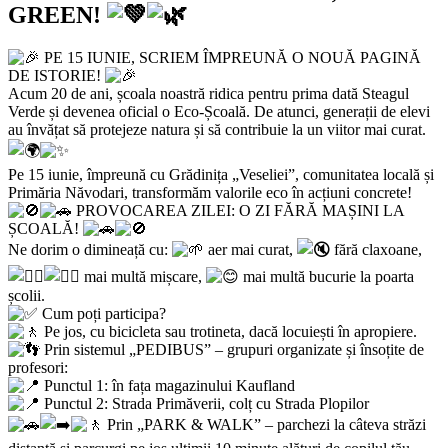
GREEN!
PE 15 IUNIE, SCRIEM ÎMPREUNĂ O NOUĂ PAGINĂ
DE ISTORIE!
Acum 20 de ani, școala noastră ridica pentru prima dată Steagul
Verde și devenea oficial o Eco-Școală. De atunci, generații de elevi
au învățat să protejeze natura și să contribuie la un viitor mai curat.
Pe 15 iunie, împreună cu Grădinița „Veseliei”, comunitatea locală și
Primăria Năvodari, transformăm valorile eco în acțiuni concrete!
PROVOCAREA ZILEI: O ZI FĂRĂ MAȘINI LA
ȘCOALĂ!
Ne dorim o dimineață cu:
aer mai curat,
fără claxoane,
mai multă mișcare,
mai multă bucurie la poarta
școlii.
Cum poți participa?
Pe jos, cu bicicleta sau trotineta, dacă locuiești în apropiere.
Prin sistemul „PEDIBUS” – grupuri organizate și însoțite de
profesori:
Punctul 1: în fața magazinului Kaufland
Punctul 2: Strada Primăverii, colț cu Strada Plopilor
Prin „PARK & WALK” – parchezi la câteva străzi