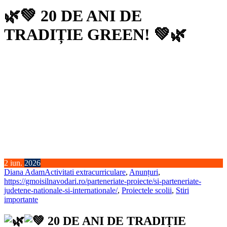
🌿💚 20 DE ANI DE
TRADIȚIE GREEN! 💚🌿
2
iun.
2026
Diana Adam
Activitati extracurriculare
,
Anunțuri
,
https://gmoisilnavodari.ro/parteneriate-proiecte/si-parteneriate-
judetene-nationale-si-internationale/
,
Proiectele scolii
,
Stiri
importante
20 DE ANI DE TRADIȚIE