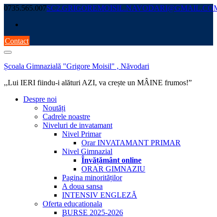
Skip
0735.565.007
SC2.GRIGOREMOISIL.NAVODARI@GMAIL.CO
to
content
Contact
Școala Gimnazială "Grigore Moisil" , Năvodari
,,Lui IERI fiindu-i alături AZI, va crește un MÂINE frumos!”
Despre noi
Noutăți
Cadrele noastre
Niveluri de invatamant
Nivel Primar
Orar INVATAMANT PRIMAR
Nivel Gimnazial
Învățământ online
ORAR GIMNAZIU
Pagina minorităților
A doua sansa
INTENSIV ENGLEZĂ
Oferta educationala
BURSE 2025-2026