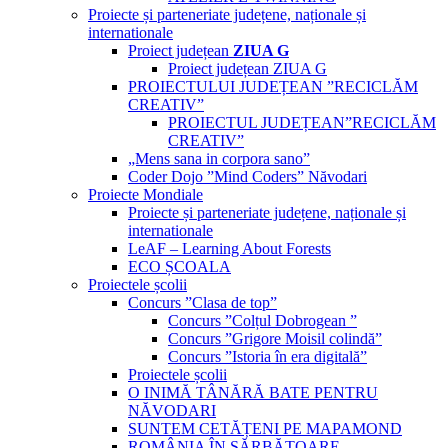
Proiecte și parteneriate județene, naționale și
internationale
Proiect județean
ZIUA G
Proiect județean ZIUA G
PROIECTULUI JUDEȚEAN ”RECICLĂM
CREATIV”
PROIECTUL JUDEȚEAN”RECICLĂM
CREATIV”
„Mens sana in corpora sano”
Coder Dojo ”Mind Coders” Năvodari
Proiecte Mondiale
Proiecte și parteneriate județene, naționale și
internationale
LeAF – Learning About Forests
ECO ȘCOALA
Proiectele școlii
Concurs ”Clasa de top”
Concurs ”Colțul Dobrogean ”
Concurs ”Grigore Moisil colindă”
Concurs ”Istoria în era digitală”
Proiectele școlii
O INIMĂ TÂNĂRĂ BATE PENTRU
NĂVODARI
SUNTEM CETĂȚENI PE MAPAMOND
ROMÂNIA ÎN SĂRBĂTOARE