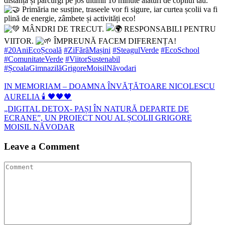
distanță și parcurgi pe jos ultimii 10 minute alături de copilul tău.
Primăria ne susține, traseele vor fi sigure, iar curtea școlii va fi
plină de energie, zâmbete și activități eco!
MÂNDRI DE TRECUT.
RESPONSABILI PENTRU
VIITOR.
ÎMPREUNĂ FACEM DIFERENȚA!
#20AniEcoȘcoală
#ZiFărăMașini
#SteagulVerde
#EcoSchool
#ComunitateVerde
#ViitorSustenabil
#ȘcoalaGimnazilăGrigoreMoisilNăvodari
Navigare
IN MEMORIAM – DOAMNA ÎNVĂȚĂTOARE NICOLESCU
AURELIA 🕯️ 🖤🖤🖤
în
„DIGITAL DETOX- PAȘI ÎN NATURĂ DEPARTE DE
articole
ECRANE”, UN PROIECT NOU AL ȘCOLII GRIGORE
MOISIL NĂVODAR
Leave a Comment