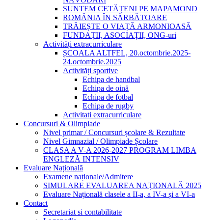
SUNTEM CETĂȚENI PE MAPAMOND
ROMÂNIA ÎN SĂRBĂTOARE
TRĂIEȘTE O VIAȚĂ ARMONIOASĂ
FUNDAȚII, ASOCIAȚII, ONG-uri
Activități extracurriculare
ȘCOALA ALTFEL, 20.octombrie.2025-
24.octombrie.2025
Activități sportive
Echipa de handbal
Echipa de oină
Echipa de fotbal
Echipa de rugby
Activitati extracurriculare
Concursuri & Olimpiade
Nivel primar / Concursuri școlare & Rezultate
Nivel Gimnazial / Olimpiade Școlare
CLASA A V-A 2026-2027 PROGRAM LIMBA
ENGLEZĂ INTENSIV
Evaluare Națională
Examene naționale/Admitere
SIMULARE EVALUAREA NAȚIONALĂ 2025
Evaluare Națională clasele a II-a, a IV-a și a VI-a
Contact
Secretariat si contabilitate