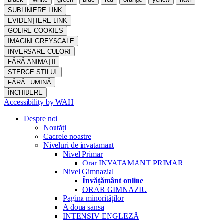
SUBLINIERE LINK
EVIDENȚIERE LINK
GOLIRE COOKIES
IMAGINI GREYSCALE
INVERSARE CULORI
FĂRĂ ANIMAȚII
STERGE STILUL
FĂRĂ LUMINĂ
ÎNCHIDERE
Accessibility by WAH
Despre noi
Noutăți
Cadrele noastre
Niveluri de invatamant
Nivel Primar
Orar INVATAMANT PRIMAR
Nivel Gimnazial
Învățământ online
ORAR GIMNAZIU
Pagina minorităților
A doua sansa
INTENSIV ENGLEZĂ