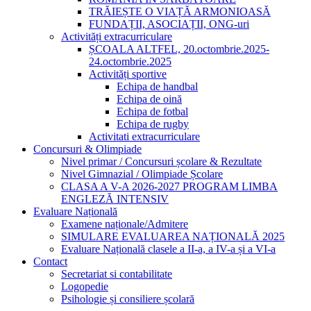
TRĂIEȘTE O VIAȚĂ ARMONIOASĂ
FUNDAȚII, ASOCIAȚII, ONG-uri
Activități extracurriculare
ȘCOALA ALTFEL, 20.octombrie.2025-
24.octombrie.2025
Activități sportive
Echipa de handbal
Echipa de oină
Echipa de fotbal
Echipa de rugby
Activitati extracurriculare
Concursuri & Olimpiade
Nivel primar / Concursuri școlare & Rezultate
Nivel Gimnazial / Olimpiade Școlare
CLASA A V-A 2026-2027 PROGRAM LIMBA
ENGLEZĂ INTENSIV
Evaluare Națională
Examene naționale/Admitere
SIMULARE EVALUAREA NAȚIONALĂ 2025
Evaluare Națională clasele a II-a, a IV-a și a VI-a
Contact
Secretariat si contabilitate
Logopedie
Psihologie și consiliere școlară