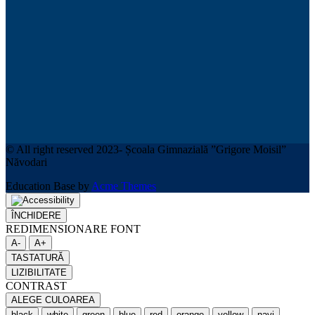
© All right reserved 2023- Școala Gimnazială ”Grigore Moisil”
Năvodari
Education Base by
Acme Themes
ÎNCHIDERE
REDIMENSIONARE FONT
A-
A+
TASTATURĂ
LIZIBILITATE
CONTRAST
ALEGE CULOAREA
black
white
green
blue
red
orange
yellow
navi