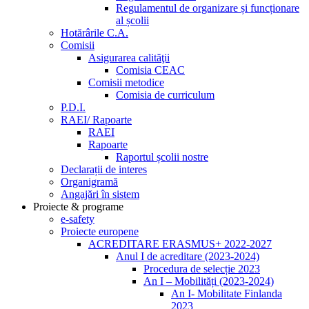
Regulamentul de organizare și funcționare
al școlii
Hotărârile C.A.
Comisii
Asigurarea calităţii
Comisia CEAC
Comisii metodice
Comisia de curriculum
P.D.I.
RAEI/ Rapoarte
RAEI
Rapoarte
Raportul școlii nostre
Declarații de interes
Organigramă
Angajări în sistem
Proiecte & programe
e-safety
Proiecte europene
ACREDITARE ERASMUS+ 2022-2027
Anul I de acreditare (2023-2024)
Procedura de selecție 2023
An I – Mobilități (2023-2024)
An I- Mobilitate Finlanda
2023