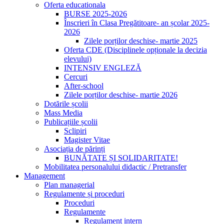
Oferta educationala
BURSE 2025-2026
Înscrieri în Clasa Pregătitoare- an școlar 2025-
2026
Zilele porților deschise- martie 2025
Oferta CDE (Disciplinele opționale la decizia
elevului)
INTENSIV ENGLEZĂ
Cercuri
After-school
Zilele porților deschise- martie 2026
Dotările școlii
Mass Media
Publicațiile școlii
Sclipiri
Magister Vitae
Asociația de părinți
BUNĂTATE ȘI SOLIDARITATE!
Mobilitatea personalului didactic / Pretransfer
Management
Plan managerial
Regulamente și proceduri
Proceduri
Regulamente
Regulament intern