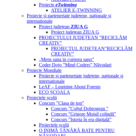
Proiecte
eTwinning
ATELIER E-TWINNING
Proiecte și parteneriate județene, naționale și
internationale
Proiect județean
ZIUA G
Proiect județean ZIUA G
PROIECTULUI JUDEȚEAN ”RECICLĂM
CREATIV”
PROIECTUL JUDEȚEAN”RECICLĂM
CREATIV”
„Mens sana in corpora sano”
Coder Dojo ”Mind Coders” Năvodari
Proiecte Mondiale
Proiecte și parteneriate județene, naționale și
internationale
LeAF – Learning About Forests
ECO ȘCOALA
Proiectele școlii
Concurs ”Clasa de top”
Concurs ”Colțul Dobrogean ”
Concurs ”Grigore Moisil colindă”
Concurs ”Istoria în era digitală”
Proiectele școlii
O INIMĂ TÂNĂRĂ BATE PENTRU
NĂVODARI