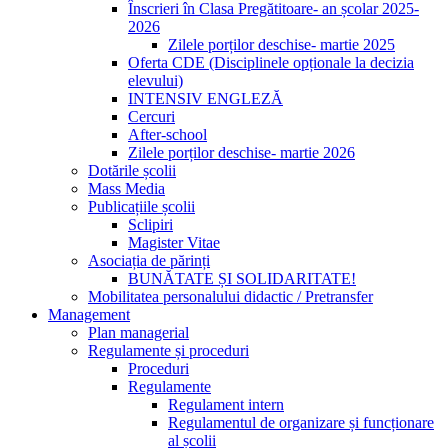
Înscrieri în Clasa Pregătitoare- an școlar 2025-
2026
Zilele porților deschise- martie 2025
Oferta CDE (Disciplinele opționale la decizia
elevului)
INTENSIV ENGLEZĂ
Cercuri
After-school
Zilele porților deschise- martie 2026
Dotările școlii
Mass Media
Publicațiile școlii
Sclipiri
Magister Vitae
Asociația de părinți
BUNĂTATE ȘI SOLIDARITATE!
Mobilitatea personalului didactic / Pretransfer
Management
Plan managerial
Regulamente și proceduri
Proceduri
Regulamente
Regulament intern
Regulamentul de organizare și funcționare
al școlii