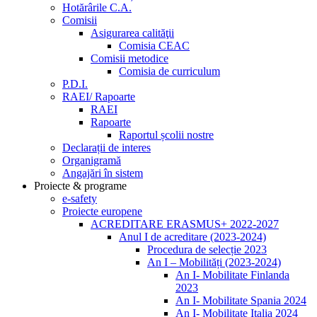
Hotărârile C.A.
Comisii
Asigurarea calităţii
Comisia CEAC
Comisii metodice
Comisia de curriculum
P.D.I.
RAEI/ Rapoarte
RAEI
Rapoarte
Raportul școlii nostre
Declarații de interes
Organigramă
Angajări în sistem
Proiecte & programe
e-safety
Proiecte europene
ACREDITARE ERASMUS+ 2022-2027
Anul I de acreditare (2023-2024)
Procedura de selecție 2023
An I – Mobilități (2023-2024)
An I- Mobilitate Finlanda
2023
An I- Mobilitate Spania 2024
An I- Mobilitate Italia 2024