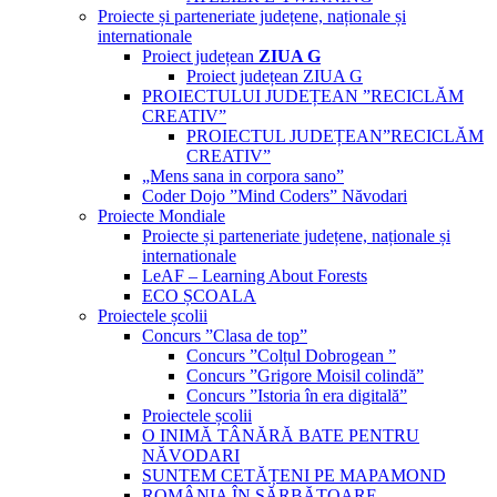
Proiecte și parteneriate județene, naționale și
internationale
Proiect județean
ZIUA G
Proiect județean ZIUA G
PROIECTULUI JUDEȚEAN ”RECICLĂM
CREATIV”
PROIECTUL JUDEȚEAN”RECICLĂM
CREATIV”
„Mens sana in corpora sano”
Coder Dojo ”Mind Coders” Năvodari
Proiecte Mondiale
Proiecte și parteneriate județene, naționale și
internationale
LeAF – Learning About Forests
ECO ȘCOALA
Proiectele școlii
Concurs ”Clasa de top”
Concurs ”Colțul Dobrogean ”
Concurs ”Grigore Moisil colindă”
Concurs ”Istoria în era digitală”
Proiectele școlii
O INIMĂ TÂNĂRĂ BATE PENTRU
NĂVODARI
SUNTEM CETĂȚENI PE MAPAMOND
ROMÂNIA ÎN SĂRBĂTOARE