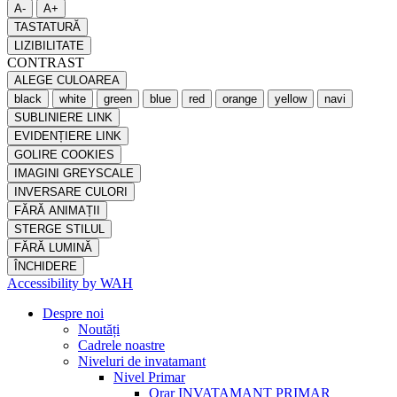
A-
A+
TASTATURĂ
LIZIBILITATE
CONTRAST
ALEGE CULOAREA
black
white
green
blue
red
orange
yellow
navi
SUBLINIERE LINK
EVIDENȚIERE LINK
GOLIRE COOKIES
IMAGINI GREYSCALE
INVERSARE CULORI
FĂRĂ ANIMAȚII
STERGE STILUL
FĂRĂ LUMINĂ
ÎNCHIDERE
Accessibility by WAH
Despre noi
Noutăți
Cadrele noastre
Niveluri de invatamant
Nivel Primar
Orar INVATAMANT PRIMAR