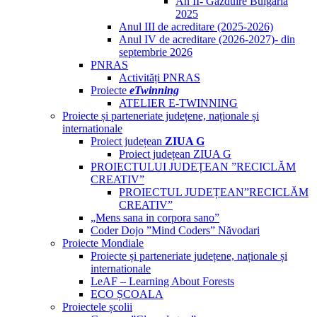
An II- Găzduire Bulgaria
2025
Anul III de acreditare (2025-2026)
Anul IV de acreditare (2026-2027)- din
septembrie 2026
PNRAS
Activități PNRAS
Proiecte
eTwinning
ATELIER E-TWINNING
Proiecte și parteneriate județene, naționale și
internationale
Proiect județean
ZIUA G
Proiect județean ZIUA G
PROIECTULUI JUDEȚEAN ”RECICLĂM
CREATIV”
PROIECTUL JUDEȚEAN”RECICLĂM
CREATIV”
„Mens sana in corpora sano”
Coder Dojo ”Mind Coders” Năvodari
Proiecte Mondiale
Proiecte și parteneriate județene, naționale și
internationale
LeAF – Learning About Forests
ECO ȘCOALA
Proiectele școlii