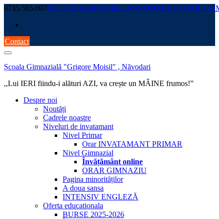
Skip
0735.565.007
SC2.GRIGOREMOISIL.NAVODARI@GMAIL.CO
to
content
Contact
Școala Gimnazială "Grigore Moisil" , Năvodari
,,Lui IERI fiindu-i alături AZI, va crește un MÂINE frumos!”
Despre noi
Noutăți
Cadrele noastre
Niveluri de invatamant
Nivel Primar
Orar INVATAMANT PRIMAR
Nivel Gimnazial
Învățământ online
ORAR GIMNAZIU
Pagina minorităților
A doua sansa
INTENSIV ENGLEZĂ
Oferta educationala
BURSE 2025-2026