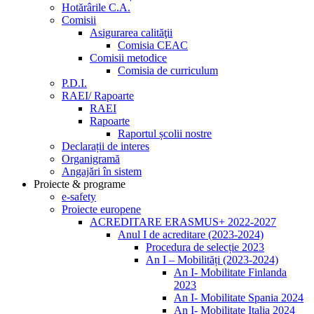
Hotărârile C.A.
Comisii
Asigurarea calităţii
Comisia CEAC
Comisii metodice
Comisia de curriculum
P.D.I.
RAEI/ Rapoarte
RAEI
Rapoarte
Raportul școlii nostre
Declarații de interes
Organigramă
Angajări în sistem
Proiecte & programe
e-safety
Proiecte europene
ACREDITARE ERASMUS+ 2022-2027
Anul I de acreditare (2023-2024)
Procedura de selecție 2023
An I – Mobilități (2023-2024)
An I- Mobilitate Finlanda
2023
An I- Mobilitate Spania 2024
An I- Mobilitate Italia 2024