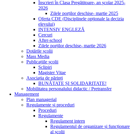
Înscrieri în Clasa Pregătitoare- an școlar 2025-
2026
Zilele porților deschise- martie 2025
Oferta CDE (Disciplinele opționale la decizia
elevului)
INTENSIV ENGLEZĂ
Cercuri
After-school
Zilele porților deschise- martie 2026
Dotările școlii
Mass Media
Publicațiile școlii
Sclipiri
Magister Vitae
Asociația de părinți
BUNĂTATE ȘI SOLIDARITATE!
Mobilitatea personalului didactic / Pretransfer
Management
Plan managerial
Regulamente și proceduri
Proceduri
Regulamente
Regulament intern
Regulamentul de organizare și funcționare
al școlii