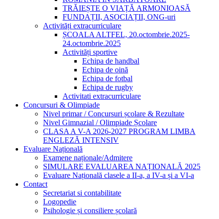
TRĂIEȘTE O VIAȚĂ ARMONIOASĂ
FUNDAȚII, ASOCIAȚII, ONG-uri
Activități extracurriculare
ȘCOALA ALTFEL, 20.octombrie.2025-
24.octombrie.2025
Activități sportive
Echipa de handbal
Echipa de oină
Echipa de fotbal
Echipa de rugby
Activitati extracurriculare
Concursuri & Olimpiade
Nivel primar / Concursuri școlare & Rezultate
Nivel Gimnazial / Olimpiade Școlare
CLASA A V-A 2026-2027 PROGRAM LIMBA
ENGLEZĂ INTENSIV
Evaluare Națională
Examene naționale/Admitere
SIMULARE EVALUAREA NAȚIONALĂ 2025
Evaluare Națională clasele a II-a, a IV-a și a VI-a
Contact
Secretariat si contabilitate
Logopedie
Psihologie și consiliere școlară