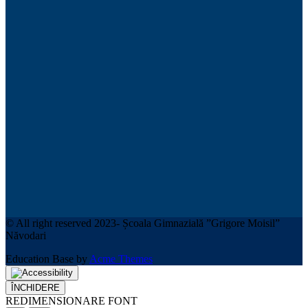
© All right reserved 2023- Școala Gimnazială ”Grigore Moisil”
Năvodari
Education Base by
Acme Themes
ÎNCHIDERE
REDIMENSIONARE FONT