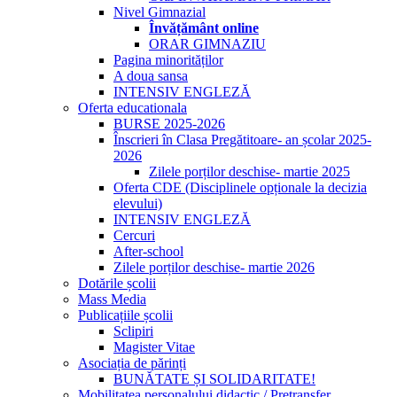
Nivel Gimnazial
Învățământ online
ORAR GIMNAZIU
Pagina minorităților
A doua sansa
INTENSIV ENGLEZĂ
Oferta educationala
BURSE 2025-2026
Înscrieri în Clasa Pregătitoare- an școlar 2025-
2026
Zilele porților deschise- martie 2025
Oferta CDE (Disciplinele opționale la decizia
elevului)
INTENSIV ENGLEZĂ
Cercuri
After-school
Zilele porților deschise- martie 2026
Dotările școlii
Mass Media
Publicațiile școlii
Sclipiri
Magister Vitae
Asociația de părinți
BUNĂTATE ȘI SOLIDARITATE!
Mobilitatea personalului didactic / Pretransfer