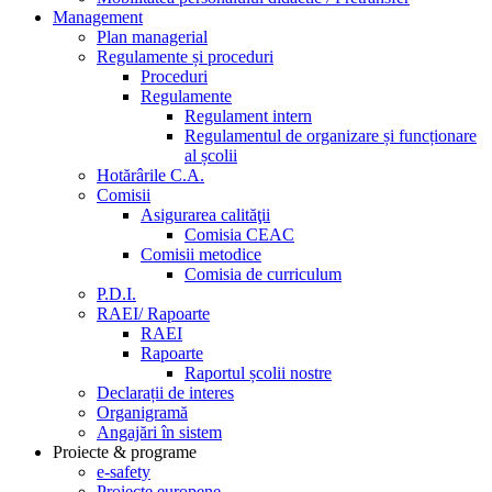
Management
Plan managerial
Regulamente și proceduri
Proceduri
Regulamente
Regulament intern
Regulamentul de organizare și funcționare
al școlii
Hotărârile C.A.
Comisii
Asigurarea calităţii
Comisia CEAC
Comisii metodice
Comisia de curriculum
P.D.I.
RAEI/ Rapoarte
RAEI
Rapoarte
Raportul școlii nostre
Declarații de interes
Organigramă
Angajări în sistem
Proiecte & programe
e-safety
Proiecte europene