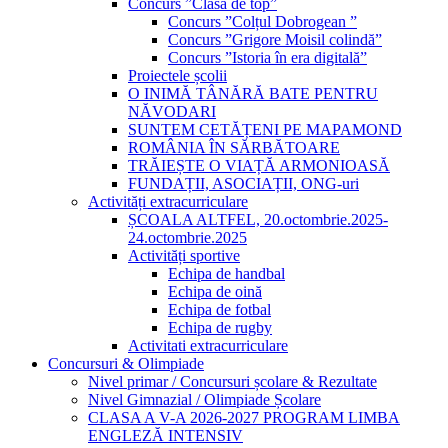
Concurs ”Clasa de top”
Concurs ”Colțul Dobrogean ”
Concurs ”Grigore Moisil colindă”
Concurs ”Istoria în era digitală”
Proiectele școlii
O INIMĂ TÂNĂRĂ BATE PENTRU
NĂVODARI
SUNTEM CETĂȚENI PE MAPAMOND
ROMÂNIA ÎN SĂRBĂTOARE
TRĂIEȘTE O VIAȚĂ ARMONIOASĂ
FUNDAȚII, ASOCIAȚII, ONG-uri
Activități extracurriculare
ȘCOALA ALTFEL, 20.octombrie.2025-
24.octombrie.2025
Activități sportive
Echipa de handbal
Echipa de oină
Echipa de fotbal
Echipa de rugby
Activitati extracurriculare
Concursuri & Olimpiade
Nivel primar / Concursuri școlare & Rezultate
Nivel Gimnazial / Olimpiade Școlare
CLASA A V-A 2026-2027 PROGRAM LIMBA
ENGLEZĂ INTENSIV