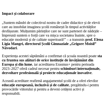
Impact și colaborare
„Suntem mândri de colectivul nostru de cadre didactice și de elevii
care au innobilat imaginea școlii românești în timpul activităților
desfășurate. Mulțumim părinților care ne sunt parteneri de nădejde –
împreună suntem o forță care va mișca societatea înainte, spre o
educație modernă și de calitate superioară!” – a transmis
prof. Elena
Ligia Mangri, directorul Școlii Gimnaziale „Grigore Moisil”
Năvodari
.
Experiența acestei săptămâni a confirmat că școala noastră poate
sta
cu fruntea sus alături de orice instituție de învățământ din
Europa și din lume
, iar acreditarea Erasmus+ pentru perioada
2023–2027 oferă cadrul necesar pentru
schimburi internaționale,
dezvoltare profesională și proiecte educaționale inovative
.
Această acreditare reafirmă angajamentul școlii de a oferi elevilor
educație europeană, incluzivă și de calitate
, pregătindu-i pentru
provocările viitorului și pentru a deveni cetățeni activi și
responsabili.