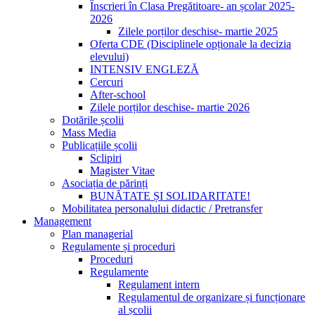
Înscrieri în Clasa Pregătitoare- an școlar 2025-
2026
Zilele porților deschise- martie 2025
Oferta CDE (Disciplinele opționale la decizia
elevului)
INTENSIV ENGLEZĂ
Cercuri
After-school
Zilele porților deschise- martie 2026
Dotările școlii
Mass Media
Publicațiile școlii
Sclipiri
Magister Vitae
Asociația de părinți
BUNĂTATE ȘI SOLIDARITATE!
Mobilitatea personalului didactic / Pretransfer
Management
Plan managerial
Regulamente și proceduri
Proceduri
Regulamente
Regulament intern
Regulamentul de organizare și funcționare
al școlii