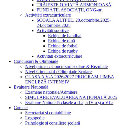
TRĂIEȘTE O VIAȚĂ ARMONIOASĂ
FUNDAȚII, ASOCIAȚII, ONG-uri
Activități extracurriculare
ȘCOALA ALTFEL, 20.octombrie.2025-
24.octombrie.2025
Activități sportive
Echipa de handbal
Echipa de oină
Echipa de fotbal
Echipa de rugby
Activitati extracurriculare
Concursuri & Olimpiade
Nivel primar / Concursuri școlare & Rezultate
Nivel Gimnazial / Olimpiade Școlare
CLASA A V-A 2026-2027 PROGRAM LIMBA
ENGLEZĂ INTENSIV
Evaluare Națională
Examene naționale/Admitere
SIMULARE EVALUAREA NAȚIONALĂ 2025
Evaluare Națională clasele a II-a, a IV-a și a VI-a
Contact
Secretariat si contabilitate
Logopedie
Psihologie și consiliere școlară