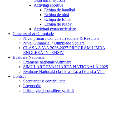
24.octombrie.2025
Activități sportive
Echipa de handbal
Echipa de oină
Echipa de fotbal
Echipa de rugby
Activitati extracurriculare
Concursuri & Olimpiade
Nivel primar / Concursuri școlare & Rezultate
Nivel Gimnazial / Olimpiade Școlare
CLASA A V-A 2026-2027 PROGRAM LIMBA
ENGLEZĂ INTENSIV
Evaluare Națională
Examene naționale/Admitere
SIMULARE EVALUAREA NAȚIONALĂ 2025
Evaluare Națională clasele a II-a, a IV-a și a VI-a
Contact
Secretariat si contabilitate
Logopedie
Psihologie și consiliere școlară