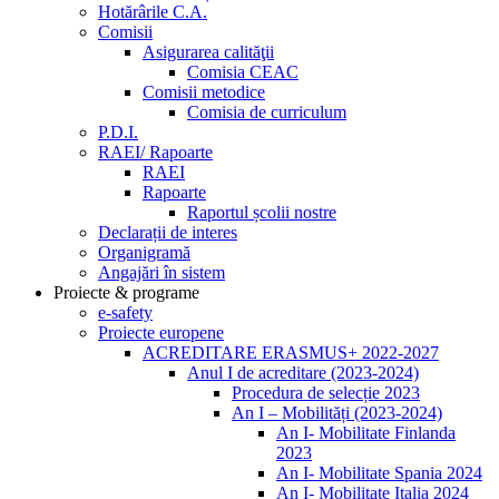
Hotărârile C.A.
Comisii
Asigurarea calităţii
Comisia CEAC
Comisii metodice
Comisia de curriculum
P.D.I.
RAEI/ Rapoarte
RAEI
Rapoarte
Raportul școlii nostre
Declarații de interes
Organigramă
Angajări în sistem
Proiecte & programe
e-safety
Proiecte europene
ACREDITARE ERASMUS+ 2022-2027
Anul I de acreditare (2023-2024)
Procedura de selecție 2023
An I – Mobilități (2023-2024)
An I- Mobilitate Finlanda
2023
An I- Mobilitate Spania 2024
An I- Mobilitate Italia 2024