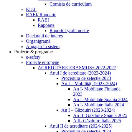
Comisia de curriculum
P.D.I.
RAEI/ Rapoarte
RAEI
Rapoarte
Raportul școlii nostre
Declarații de interes
Organigramă
Angajări în sistem
Proiecte & programe
e-safety
Proiecte europene
ACREDITARE ERASMUS+ 2022-2027
Anul I de acreditare (2023-2024)
Procedura de selecție 2023
An I – Mobilități (2023-2024)
An I- Mobilitate Finlanda
2023
An I- Mobilitate Spania 2024
An I- Mobilitate Italia 2024
An I – Găzduiri (2023-2024)
An II- Găzduire Spania 2025
A II- Găzduire Italia 2025
Anul II de acreditare (2024-2025)
Procedura de selecție 2024