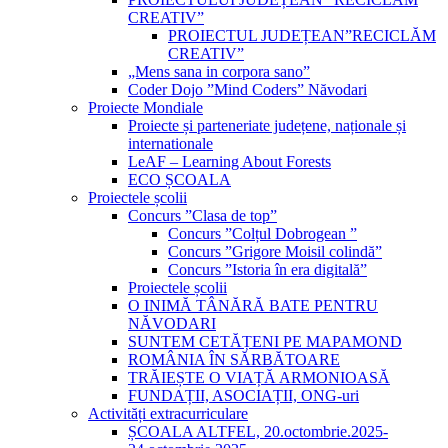
CREATIV”
PROIECTUL JUDEȚEAN”RECICLĂM
CREATIV”
„Mens sana in corpora sano”
Coder Dojo ”Mind Coders” Năvodari
Proiecte Mondiale
Proiecte și parteneriate județene, naționale și
internationale
LeAF – Learning About Forests
ECO ȘCOALA
Proiectele școlii
Concurs ”Clasa de top”
Concurs ”Colțul Dobrogean ”
Concurs ”Grigore Moisil colindă”
Concurs ”Istoria în era digitală”
Proiectele școlii
O INIMĂ TÂNĂRĂ BATE PENTRU
NĂVODARI
SUNTEM CETĂȚENI PE MAPAMOND
ROMÂNIA ÎN SĂRBĂTOARE
TRĂIEȘTE O VIAȚĂ ARMONIOASĂ
FUNDAȚII, ASOCIAȚII, ONG-uri
Activități extracurriculare
ȘCOALA ALTFEL, 20.octombrie.2025-