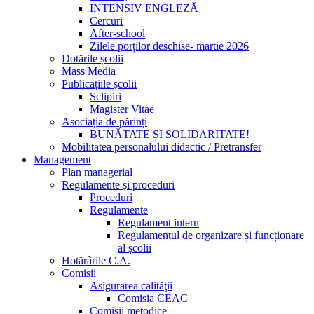
INTENSIV ENGLEZĂ
Cercuri
After-school
Zilele porților deschise- martie 2026
Dotările școlii
Mass Media
Publicațiile școlii
Sclipiri
Magister Vitae
Asociația de părinți
BUNĂTATE ȘI SOLIDARITATE!
Mobilitatea personalului didactic / Pretransfer
Management
Plan managerial
Regulamente și proceduri
Proceduri
Regulamente
Regulament intern
Regulamentul de organizare și funcționare
al școlii
Hotărârile C.A.
Comisii
Asigurarea calităţii
Comisia CEAC
Comisii metodice