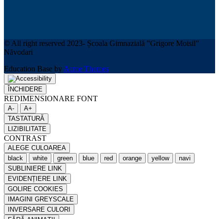
© All right reserved 2023- Școala Gimnazială ”Grigore Moisil”
Năvodari
Education Base by
Acme Themes
ÎNCHIDERE
REDIMENSIONARE FONT
A-
A+
TASTATURĂ
LIZIBILITATE
CONTRAST
ALEGE CULOAREA
black
white
green
blue
red
orange
yellow
navi
SUBLINIERE LINK
EVIDENȚIERE LINK
GOLIRE COOKIES
IMAGINI GREYSCALE
INVERSARE CULORI