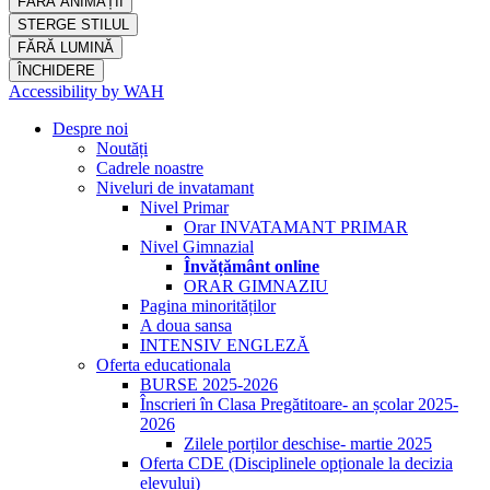
FĂRĂ ANIMAȚII
STERGE STILUL
FĂRĂ LUMINĂ
ÎNCHIDERE
Accessibility by WAH
Despre noi
Noutăți
Cadrele noastre
Niveluri de invatamant
Nivel Primar
Orar INVATAMANT PRIMAR
Nivel Gimnazial
Învățământ online
ORAR GIMNAZIU
Pagina minorităților
A doua sansa
INTENSIV ENGLEZĂ
Oferta educationala
BURSE 2025-2026
Înscrieri în Clasa Pregătitoare- an școlar 2025-
2026
Zilele porților deschise- martie 2025
Oferta CDE (Disciplinele opționale la decizia
elevului)