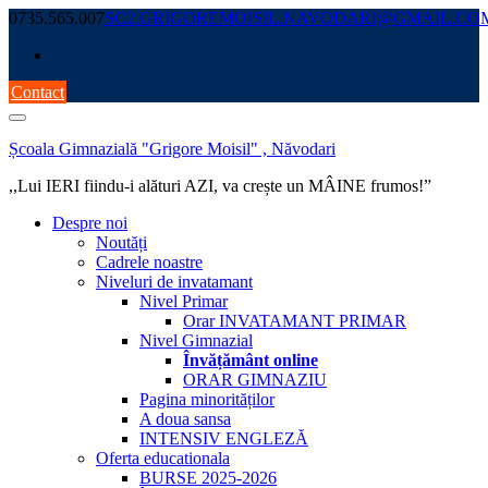
Skip
0735.565.007
SC2.GRIGOREMOISIL.NAVODARI@GMAIL.CO
to
content
Contact
Școala Gimnazială "Grigore Moisil" , Năvodari
,,Lui IERI fiindu-i alături AZI, va crește un MÂINE frumos!”
Despre noi
Noutăți
Cadrele noastre
Niveluri de invatamant
Nivel Primar
Orar INVATAMANT PRIMAR
Nivel Gimnazial
Învățământ online
ORAR GIMNAZIU
Pagina minorităților
A doua sansa
INTENSIV ENGLEZĂ
Oferta educationala
BURSE 2025-2026