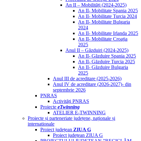
An II – Mobilități (2024-2025)
An II- Mobilitate Spania 2025
An II- Mobilitate Turcia 2024
An II- Mobilitate Bulgaria
2024
An II- Mobilitate Irlanda 2025
An II- Mobilitate Croația
2025
Anul II – Găzduiri (2024-2025)
An II- Găzduire Spania 2025
An II- Găzduire Turcia 2025
An II- Găzduire Bulgaria
2025
Anul III de acreditare (2025-2026)
Anul IV de acreditare (2026-2027)- din
septembrie 2026
PNRAS
Activități PNRAS
Proiecte
eTwinning
ATELIER E-TWINNING
Proiecte și parteneriate județene, naționale și
internationale
Proiect județean
ZIUA G
Proiect județean ZIUA G
PROIECTULUI JUDEȚEAN ”RECICLĂM