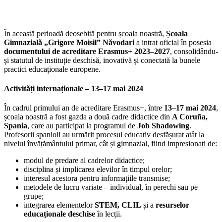
În această perioadă deosebită pentru școala noastră,
Școala
Gimnazială „Grigore Moisil” Năvodari
a intrat oficial în posesia
documentului de acreditare Erasmus+ 2023–2027
, consolidându-
și statutul de instituție deschisă, inovativă și conectată la bunele
practici educaționale europene.
Activități internaționale – 13–17 mai 2024
În cadrul primului an de acreditare Erasmus+, între
13–17 mai 2024
,
școala noastră a fost gazda a două cadre didactice din
A Coruña,
Spania
, care au participat la programul de
Job Shadowing
.
Profesorii spanioli au urmărit procesul educativ desfășurat atât la
nivelul învățământului primar, cât și gimnazial, fiind impresionați de:
modul de predare al cadrelor didactice;
disciplina și implicarea elevilor în timpul orelor;
interesul acestora pentru informațiile transmise;
metodele de lucru variate – individual, în perechi sau pe
grupe;
integrarea elementelor
STEM, CLIL
și a
resurselor
educaționale deschise
în lecții.