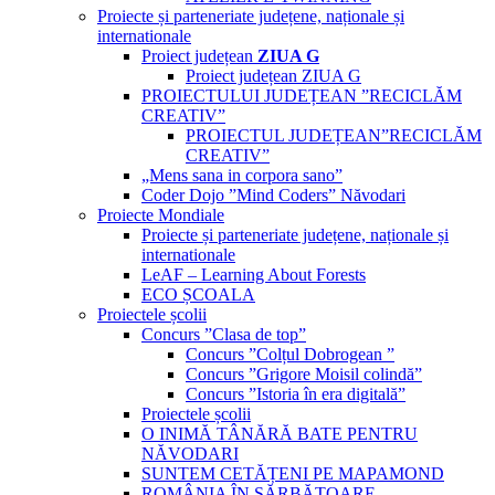
Proiecte și parteneriate județene, naționale și
internationale
Proiect județean
ZIUA G
Proiect județean ZIUA G
PROIECTULUI JUDEȚEAN ”RECICLĂM
CREATIV”
PROIECTUL JUDEȚEAN”RECICLĂM
CREATIV”
„Mens sana in corpora sano”
Coder Dojo ”Mind Coders” Năvodari
Proiecte Mondiale
Proiecte și parteneriate județene, naționale și
internationale
LeAF – Learning About Forests
ECO ȘCOALA
Proiectele școlii
Concurs ”Clasa de top”
Concurs ”Colțul Dobrogean ”
Concurs ”Grigore Moisil colindă”
Concurs ”Istoria în era digitală”
Proiectele școlii
O INIMĂ TÂNĂRĂ BATE PENTRU
NĂVODARI
SUNTEM CETĂȚENI PE MAPAMOND
ROMÂNIA ÎN SĂRBĂTOARE