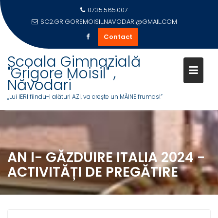
0735.565.007
SC2.GRIGOREMOISIL.NAVODARI@GMAIL.COM
Contact
Skip
Școala Gimnazială
to
"Grigore Moisil" ,
content
Năvodari
,,Lui IERI fiindu-i alături AZI, va crește un MÂINE frumos!”
AN I- GĂZDUIRE ITALIA 2024 -
ACTIVITĂȚI DE PREGĂTIRE