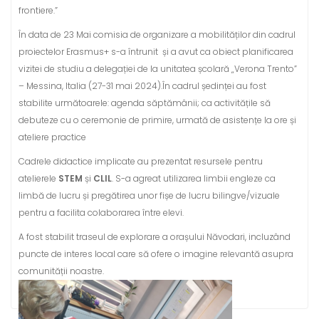
frontiere.”
În data de 23 Mai comisia de organizare a mobilităților din cadrul
proiectelor Erasmus+ s-a întrunit și a avut ca obiect planificarea
vizitei de studiu a delegației de la unitatea școlară „Verona Trento”
– Messina, Italia (27-31 mai 2024).În cadrul ședinței au fost
stabilite următoarele: agenda săptămânii; ca activitățile să
debuteze cu o ceremonie de primire, urmată de asistențe la ore și
ateliere practice
Cadrele didactice implicate au prezentat resursele pentru
atelierele
STEM
și
CLIL
. S-a agreat utilizarea limbii engleze ca
limbă de lucru și pregătirea unor fișe de lucru bilingve/vizuale
pentru a facilita colaborarea între elevi.
A fost stabilit traseul de explorare a orașului Năvodari, incluzând
puncte de interes local care să ofere o imagine relevantă asupra
comunității noastre.