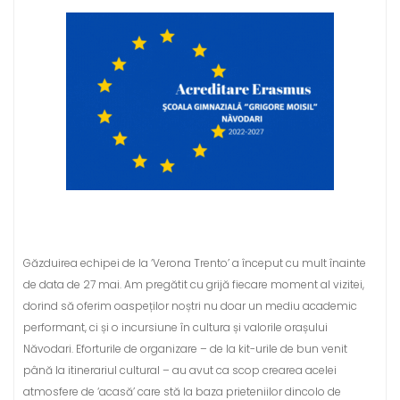
Găzduirea echipei de la ‘Verona Trento’ a început cu mult înainte
de data de 27 mai. Am pregătit cu grijă fiecare moment al vizitei,
dorind să oferim oaspeților noștri nu doar un mediu academic
performant, ci și o incursiune în cultura și valorile orașului
Năvodari. Eforturile de organizare – de la kit-urile de bun venit
până la itinerariul cultural – au avut ca scop crearea acelei
atmosfere de ‘acasă’ care stă la baza prieteniilor dincolo de