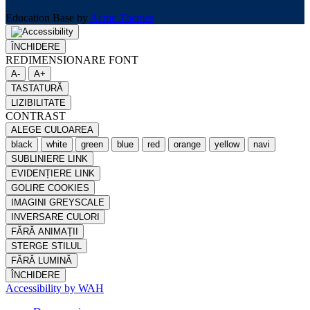
Education Base by
Acme Themes
ÎNCHIDERE
REDIMENSIONARE FONT
A-
A+
TASTATURĂ
LIZIBILITATE
CONTRAST
ALEGE CULOAREA
black
white
green
blue
red
orange
yellow
navi
SUBLINIERE LINK
EVIDENȚIERE LINK
GOLIRE COOKIES
IMAGINI GREYSCALE
INVERSARE CULORI
FĂRĂ ANIMAȚII
STERGE STILUL
FĂRĂ LUMINĂ
ÎNCHIDERE
Accessibility by WAH