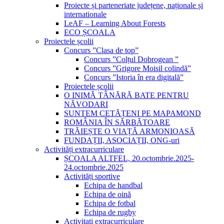
Proiecte și parteneriate județene, naționale și
internationale
LeAF – Learning About Forests
ECO ȘCOALA
Proiectele școlii
Concurs ”Clasa de top”
Concurs ”Colțul Dobrogean ”
Concurs ”Grigore Moisil colindă”
Concurs ”Istoria în era digitală”
Proiectele școlii
O INIMĂ TÂNĂRĂ BATE PENTRU
NĂVODARI
SUNTEM CETĂȚENI PE MAPAMOND
ROMÂNIA ÎN SĂRBĂTOARE
TRĂIEȘTE O VIAȚĂ ARMONIOASĂ
FUNDAȚII, ASOCIAȚII, ONG-uri
Activități extracurriculare
ȘCOALA ALTFEL, 20.octombrie.2025-
24.octombrie.2025
Activități sportive
Echipa de handbal
Echipa de oină
Echipa de fotbal
Echipa de rugby
Activitati extracurriculare