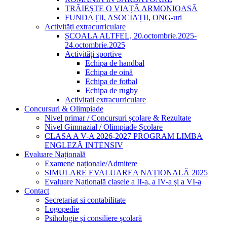
TRĂIEȘTE O VIAȚĂ ARMONIOASĂ
FUNDAȚII, ASOCIAȚII, ONG-uri
Activități extracurriculare
ȘCOALA ALTFEL, 20.octombrie.2025-
24.octombrie.2025
Activități sportive
Echipa de handbal
Echipa de oină
Echipa de fotbal
Echipa de rugby
Activitati extracurriculare
Concursuri & Olimpiade
Nivel primar / Concursuri școlare & Rezultate
Nivel Gimnazial / Olimpiade Școlare
CLASA A V-A 2026-2027 PROGRAM LIMBA
ENGLEZĂ INTENSIV
Evaluare Națională
Examene naționale/Admitere
SIMULARE EVALUAREA NAȚIONALĂ 2025
Evaluare Națională clasele a II-a, a IV-a și a VI-a
Contact
Secretariat si contabilitate
Logopedie
Psihologie și consiliere școlară