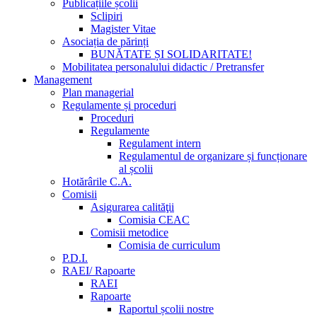
Publicațiile școlii
Sclipiri
Magister Vitae
Asociația de părinți
BUNĂTATE ȘI SOLIDARITATE!
Mobilitatea personalului didactic / Pretransfer
Management
Plan managerial
Regulamente și proceduri
Proceduri
Regulamente
Regulament intern
Regulamentul de organizare și funcționare
al școlii
Hotărârile C.A.
Comisii
Asigurarea calităţii
Comisia CEAC
Comisii metodice
Comisia de curriculum
P.D.I.
RAEI/ Rapoarte
RAEI
Rapoarte
Raportul școlii nostre