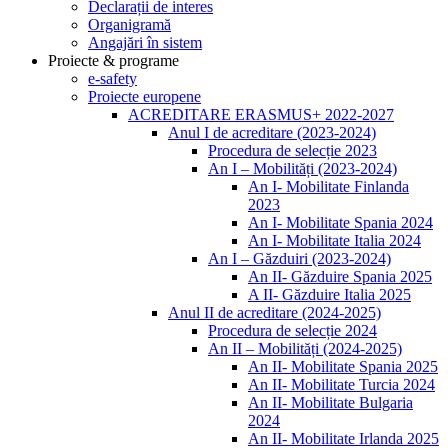
Declarații de interes
Organigramă
Angajări în sistem
Proiecte & programe
e-safety
Proiecte europene
ACREDITARE ERASMUS+ 2022-2027
Anul I de acreditare (2023-2024)
Procedura de selecție 2023
An I – Mobilități (2023-2024)
An I- Mobilitate Finlanda
2023
An I- Mobilitate Spania 2024
An I- Mobilitate Italia 2024
An I – Găzduiri (2023-2024)
An II- Găzduire Spania 2025
A II- Găzduire Italia 2025
Anul II de acreditare (2024-2025)
Procedura de selecție 2024
An II – Mobilități (2024-2025)
An II- Mobilitate Spania 2025
An II- Mobilitate Turcia 2024
An II- Mobilitate Bulgaria
2024
An II- Mobilitate Irlanda 2025