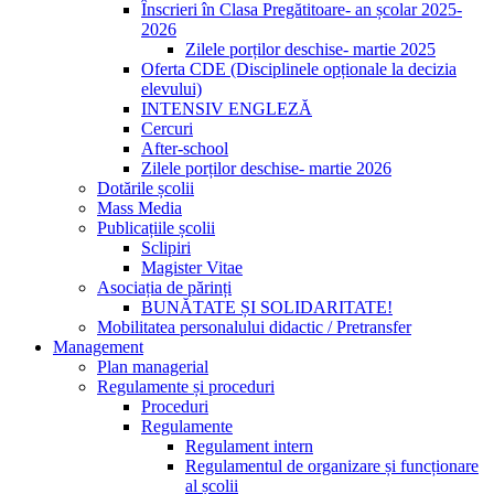
Înscrieri în Clasa Pregătitoare- an școlar 2025-
2026
Zilele porților deschise- martie 2025
Oferta CDE (Disciplinele opționale la decizia
elevului)
INTENSIV ENGLEZĂ
Cercuri
After-school
Zilele porților deschise- martie 2026
Dotările școlii
Mass Media
Publicațiile școlii
Sclipiri
Magister Vitae
Asociația de părinți
BUNĂTATE ȘI SOLIDARITATE!
Mobilitatea personalului didactic / Pretransfer
Management
Plan managerial
Regulamente și proceduri
Proceduri
Regulamente
Regulament intern
Regulamentul de organizare și funcționare
al școlii