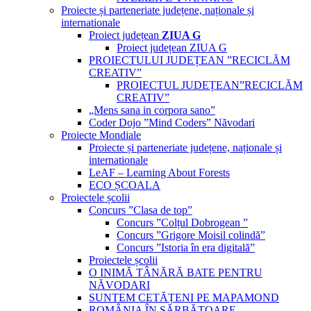
Proiecte și parteneriate județene, naționale și
internationale
Proiect județean
ZIUA G
Proiect județean ZIUA G
PROIECTULUI JUDEȚEAN ”RECICLĂM
CREATIV”
PROIECTUL JUDEȚEAN”RECICLĂM
CREATIV”
„Mens sana in corpora sano”
Coder Dojo ”Mind Coders” Năvodari
Proiecte Mondiale
Proiecte și parteneriate județene, naționale și
internationale
LeAF – Learning About Forests
ECO ȘCOALA
Proiectele școlii
Concurs ”Clasa de top”
Concurs ”Colțul Dobrogean ”
Concurs ”Grigore Moisil colindă”
Concurs ”Istoria în era digitală”
Proiectele școlii
O INIMĂ TÂNĂRĂ BATE PENTRU
NĂVODARI
SUNTEM CETĂȚENI PE MAPAMOND
ROMÂNIA ÎN SĂRBĂTOARE