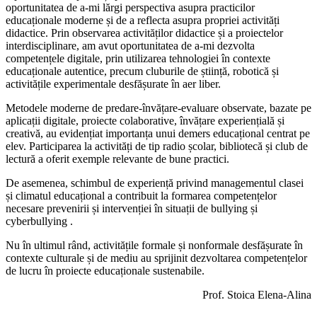
oportunitatea de a-mi lărgi perspectiva asupra practicilor
educaționale moderne și de a reflecta asupra propriei activități
didactice. Prin observarea activităților didactice și a proiectelor
interdisciplinare, am avut oportunitatea de a-mi dezvolta
competențele digitale, prin utilizarea tehnologiei în contexte
educaționale autentice, precum cluburile de știință, robotică și
activitățile experimentale desfășurate în aer liber.
Metodele moderne de predare-învățare-evaluare observate, bazate pe
aplicații digitale, proiecte colaborative, învățare experiențială și
creativă, au evidențiat importanța unui demers educațional centrat pe
elev. Participarea la activități de tip radio școlar, bibliotecă și club de
lectură a oferit exemple relevante de bune practici.
De asemenea, schimbul de experiență privind managementul clasei
și climatul educațional a contribuit la formarea competențelor
necesare prevenirii și intervenției în situații de bullying și
cyberbullying .
Nu în ultimul rând, activitățile formale și nonformale desfășurate în
contexte culturale și de mediu au sprijinit dezvoltarea competențelor
de lucru în proiecte educaționale sustenabile.
Prof. Stoica Elena-Alina