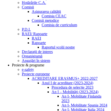
Hotărârile C.A.
Comisii
Asigurarea calităţii
Comisia CEAC
Comisii metodice
Comisia de curriculum
P.D.I.
RAEI/ Rapoarte
RAEI
Rapoarte
Raportul școlii nostre
Declarații de interes
Organigramă
Angajări în sistem
Proiecte & programe
e-safety
Proiecte europene
ACREDITARE ERASMUS+ 2022-2027
Anul I de acreditare (2023-2024)
Procedura de selecție 2023
An I – Mobilități (2023-2024)
An I- Mobilitate Finlanda
2023
An I- Mobilitate Spania 2024
An I- Mobilitate Italia 2024