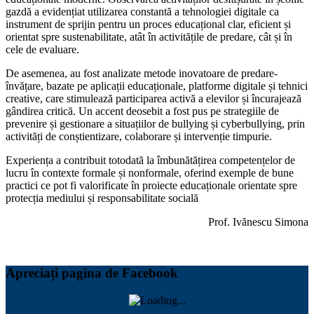
gazdă a evidențiat utilizarea constantă a tehnologiei digitale ca
instrument de sprijin pentru un proces educațional clar, eficient și
orientat spre sustenabilitate, atât în activitățile de predare, cât și în
cele de evaluare.
De asemenea, au fost analizate metode inovatoare de predare-
învățare, bazate pe aplicații educaționale, platforme digitale și tehnici
creative, care stimulează participarea activă a elevilor și încurajează
gândirea critică. Un accent deosebit a fost pus pe strategiile de
prevenire și gestionare a situațiilor de bullying și cyberbullying, prin
activități de conștientizare, colaborare și intervenție timpurie.
Experiența a contribuit totodată la îmbunătățirea competențelor de
lucru în contexte formale și nonformale, oferind exemple de bune
practici ce pot fi valorificate în proiecte educaționale orientate spre
protecția mediului și responsabilitate socială
Prof. Ivănescu Simona
Apreciați pagina de Facebook