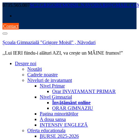
Skip
0735.565.007
SC2.GRIGOREMOISIL.NAVODARI@GMAIL.CO
to
content
Contact
Școala Gimnazială "Grigore Moisil" , Năvodari
,,Lui IERI fiindu-i alături AZI, va crește un MÂINE frumos!”
Despre noi
Noutăți
Cadrele noastre
Niveluri de invatamant
Nivel Primar
Orar INVATAMANT PRIMAR
Nivel Gimnazial
Învățământ online
ORAR GIMNAZIU
Pagina minorităților
A doua sansa
INTENSIV ENGLEZĂ
Oferta educationala
BURSE 2025-2026