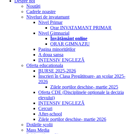
Despre noi
Noutăți
Cadrele noastre
Niveluri de invatamant
Nivel Primar
Orar INVATAMANT PRIMAR
Nivel Gimnazial
Învățământ online
ORAR GIMNAZIU
Pagina minorităților
A doua sansa
INTENSIV ENGLEZĂ
Oferta educationala
BURSE 2025-2026
Înscrieri în Clasa Pregătitoare- an școlar 2025-
2026
Zilele porților deschise- martie 2025
Oferta CDE (Disciplinele opționale la decizia
elevului)
INTENSIV ENGLEZĂ
Cercuri
After-school
Zilele porților deschise- martie 2026
Dotările școlii
Mass Media