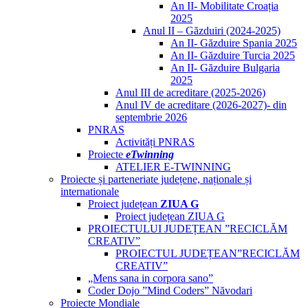
An II- Mobilitate Croația
2025
Anul II – Găzduiri (2024-2025)
An II- Găzduire Spania 2025
An II- Găzduire Turcia 2025
An II- Găzduire Bulgaria
2025
Anul III de acreditare (2025-2026)
Anul IV de acreditare (2026-2027)- din
septembrie 2026
PNRAS
Activități PNRAS
Proiecte
eTwinning
ATELIER E-TWINNING
Proiecte și parteneriate județene, naționale și
internationale
Proiect județean
ZIUA G
Proiect județean ZIUA G
PROIECTULUI JUDEȚEAN ”RECICLĂM
CREATIV”
PROIECTUL JUDEȚEAN”RECICLĂM
CREATIV”
„Mens sana in corpora sano”
Coder Dojo ”Mind Coders” Năvodari
Proiecte Mondiale