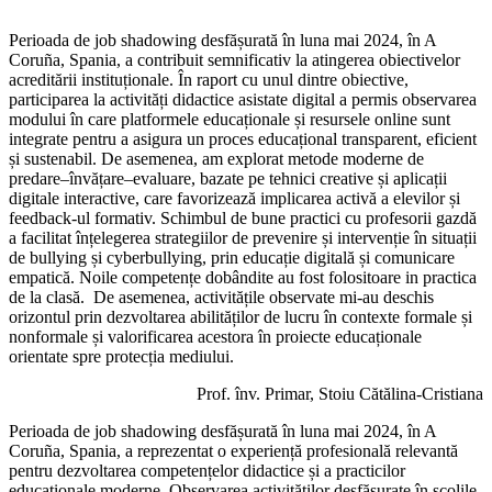
Perioada de job shadowing desfășurată în luna mai 2024, în A
Coruña, Spania, a contribuit semnificativ la atingerea obiectivelor
acreditării instituționale. În raport cu unul dintre obiective,
participarea la activități didactice asistate digital a permis observarea
modului în care platformele educaționale și resursele online sunt
integrate pentru a asigura un proces educațional transparent, eficient
și sustenabil. De asemenea, am explorat metode moderne de
predare–învățare–evaluare, bazate pe tehnici creative și aplicații
digitale interactive, care favorizează implicarea activă a elevilor și
feedback-ul formativ. Schimbul de bune practici cu profesorii gazdă
a facilitat înțelegerea strategiilor de prevenire și intervenție în situații
de bullying și cyberbullying, prin educație digitală și comunicare
empatică. Noile competențe dobândite au fost folositoare in practica
de la clasă. De asemenea, activitățile observate mi-au deschis
orizontul prin dezvoltarea abilităților de lucru în contexte formale și
nonformale și valorificarea acestora în proiecte educaționale
orientate spre protecția mediului.
Prof. înv. Primar, Stoiu Cătălina-Cristiana
Perioada de job shadowing desfășurată în luna mai 2024, în A
Coruña, Spania, a reprezentat o experiență profesională relevantă
pentru dezvoltarea competențelor didactice și a practicilor
educaționale moderne. Observarea activităților desfășurate în școlile