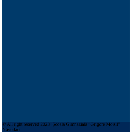
© All right reserved 2023- Școala Gimnazială ”Grigore Moisil”
Năvodari