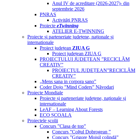
Anul IV de acreditare (2026-2027)- din
septembrie 2026
PNRAS
Activități PNRAS
Proiecte
eTwinning
ATELIER E-TWINNING
Proiecte și parteneriate județene, naționale și
internationale
Proiect județean
ZIUA G
Proiect județean ZIUA G
PROIECTULUI JUDEȚEAN ”RECICLĂM
CREATIV”
PROIECTUL JUDEȚEAN”RECICLĂM
CREATIV”
„Mens sana in corpora sano”
Coder Dojo ”Mind Coders” Năvodari
Proiecte Mondiale
Proiecte și parteneriate județene, naționale și
internationale
LeAF – Learning About Forests
ECO ȘCOALA
Proiectele școlii
Concurs ”Clasa de top”
Concurs ”Colțul Dobrogean ”
Concurs ”Grigore Moisil colindă”