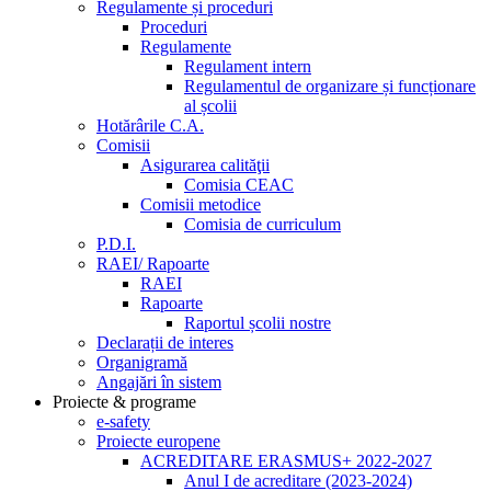
Regulamente și proceduri
Proceduri
Regulamente
Regulament intern
Regulamentul de organizare și funcționare
al școlii
Hotărârile C.A.
Comisii
Asigurarea calităţii
Comisia CEAC
Comisii metodice
Comisia de curriculum
P.D.I.
RAEI/ Rapoarte
RAEI
Rapoarte
Raportul școlii nostre
Declarații de interes
Organigramă
Angajări în sistem
Proiecte & programe
e-safety
Proiecte europene
ACREDITARE ERASMUS+ 2022-2027
Anul I de acreditare (2023-2024)