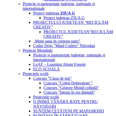
Proiecte și parteneriate județene, naționale și
internationale
Proiect județean
ZIUA G
Proiect județean ZIUA G
PROIECTULUI JUDEȚEAN ”RECICLĂM
CREATIV”
PROIECTUL JUDEȚEAN”RECICLĂM
CREATIV”
„Mens sana in corpora sano”
Coder Dojo ”Mind Coders” Năvodari
Proiecte Mondiale
Proiecte și parteneriate județene, naționale și
internationale
LeAF – Learning About Forests
ECO ȘCOALA
Proiectele școlii
Concurs ”Clasa de top”
Concurs ”Colțul Dobrogean ”
Concurs ”Grigore Moisil colindă”
Concurs ”Istoria în era digitală”
Proiectele școlii
O INIMĂ TÂNĂRĂ BATE PENTRU
NĂVODARI
SUNTEM CETĂȚENI PE MAPAMOND
ROMÂNIA ÎN SĂRBĂTOARE