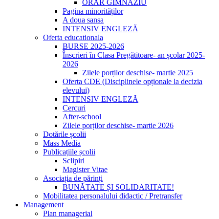
ORAR GIMNAZIU
Pagina minorităților
A doua sansa
INTENSIV ENGLEZĂ
Oferta educationala
BURSE 2025-2026
Înscrieri în Clasa Pregătitoare- an școlar 2025-
2026
Zilele porților deschise- martie 2025
Oferta CDE (Disciplinele opționale la decizia
elevului)
INTENSIV ENGLEZĂ
Cercuri
After-school
Zilele porților deschise- martie 2026
Dotările școlii
Mass Media
Publicațiile școlii
Sclipiri
Magister Vitae
Asociația de părinți
BUNĂTATE ȘI SOLIDARITATE!
Mobilitatea personalului didactic / Pretransfer
Management
Plan managerial