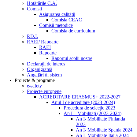
Hotărârile C.A.
Comisii
Asigurarea calităţii
Comisia CEAC
Comisii metodice
Comisia de curriculum
P.D.I.
RAEI/ Rapoarte
RAEI
Rapoarte
Raportul școlii nostre
Declarații de interes
Organigramă
Angajări în sistem
Proiecte & programe
e-safety
Proiecte europene
ACREDITARE ERASMUS+ 2022-2027
Anul I de acreditare (2023-2024)
Procedura de selecție 2023
An I – Mobilități (2023-2024)
An I- Mobilitate Finlanda
2023
An I- Mobilitate Spania 2024
An I- Mobilitate Italia 2024