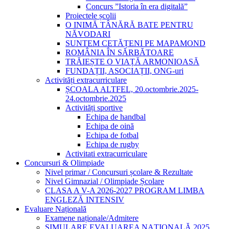
Concurs ”Istoria în era digitală”
Proiectele școlii
O INIMĂ TÂNĂRĂ BATE PENTRU
NĂVODARI
SUNTEM CETĂȚENI PE MAPAMOND
ROMÂNIA ÎN SĂRBĂTOARE
TRĂIEȘTE O VIAȚĂ ARMONIOASĂ
FUNDAȚII, ASOCIAȚII, ONG-uri
Activități extracurriculare
ȘCOALA ALTFEL, 20.octombrie.2025-
24.octombrie.2025
Activități sportive
Echipa de handbal
Echipa de oină
Echipa de fotbal
Echipa de rugby
Activitati extracurriculare
Concursuri & Olimpiade
Nivel primar / Concursuri școlare & Rezultate
Nivel Gimnazial / Olimpiade Școlare
CLASA A V-A 2026-2027 PROGRAM LIMBA
ENGLEZĂ INTENSIV
Evaluare Națională
Examene naționale/Admitere
SIMULARE EVALUAREA NAȚIONALĂ 2025