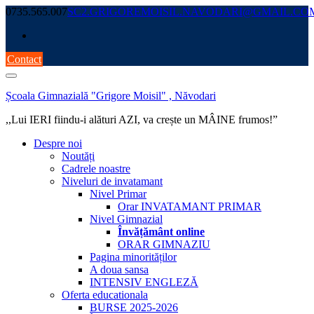
Skip
0735.565.007
SC2.GRIGOREMOISIL.NAVODARI@GMAIL.CO
to
content
Contact
Școala Gimnazială "Grigore Moisil" , Năvodari
,,Lui IERI fiindu-i alături AZI, va crește un MÂINE frumos!”
Despre noi
Noutăți
Cadrele noastre
Niveluri de invatamant
Nivel Primar
Orar INVATAMANT PRIMAR
Nivel Gimnazial
Învățământ online
ORAR GIMNAZIU
Pagina minorităților
A doua sansa
INTENSIV ENGLEZĂ
Oferta educationala
BURSE 2025-2026