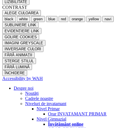
LIZIBILITATE
CONTRAST
ALEGE CULOAREA
black
white
green
blue
red
orange
yellow
navi
SUBLINIERE LINK
EVIDENȚIERE LINK
GOLIRE COOKIES
IMAGINI GREYSCALE
INVERSARE CULORI
FĂRĂ ANIMAȚII
STERGE STILUL
FĂRĂ LUMINĂ
ÎNCHIDERE
Accessibility by WAH
Despre noi
Noutăți
Cadrele noastre
Niveluri de invatamant
Nivel Primar
Orar INVATAMANT PRIMAR
Nivel Gimnazial
Învățământ online