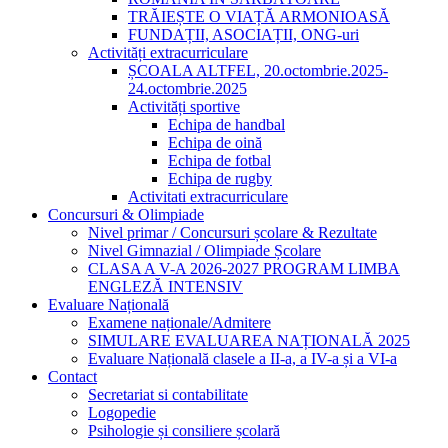
TRĂIEȘTE O VIAȚĂ ARMONIOASĂ
FUNDAȚII, ASOCIAȚII, ONG-uri
Activități extracurriculare
ȘCOALA ALTFEL, 20.octombrie.2025-
24.octombrie.2025
Activități sportive
Echipa de handbal
Echipa de oină
Echipa de fotbal
Echipa de rugby
Activitati extracurriculare
Concursuri & Olimpiade
Nivel primar / Concursuri școlare & Rezultate
Nivel Gimnazial / Olimpiade Școlare
CLASA A V-A 2026-2027 PROGRAM LIMBA
ENGLEZĂ INTENSIV
Evaluare Națională
Examene naționale/Admitere
SIMULARE EVALUAREA NAȚIONALĂ 2025
Evaluare Națională clasele a II-a, a IV-a și a VI-a
Contact
Secretariat si contabilitate
Logopedie
Psihologie și consiliere școlară