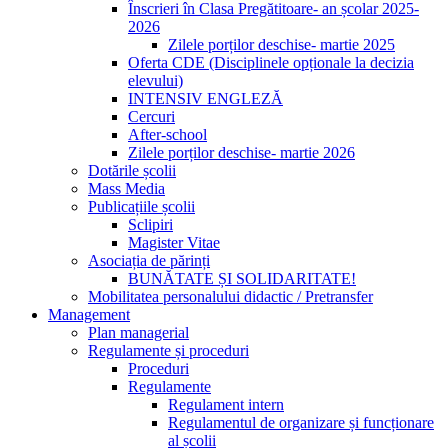
Înscrieri în Clasa Pregătitoare- an școlar 2025-
2026
Zilele porților deschise- martie 2025
Oferta CDE (Disciplinele opționale la decizia
elevului)
INTENSIV ENGLEZĂ
Cercuri
After-school
Zilele porților deschise- martie 2026
Dotările școlii
Mass Media
Publicațiile școlii
Sclipiri
Magister Vitae
Asociația de părinți
BUNĂTATE ȘI SOLIDARITATE!
Mobilitatea personalului didactic / Pretransfer
Management
Plan managerial
Regulamente și proceduri
Proceduri
Regulamente
Regulament intern
Regulamentul de organizare și funcționare
al școlii