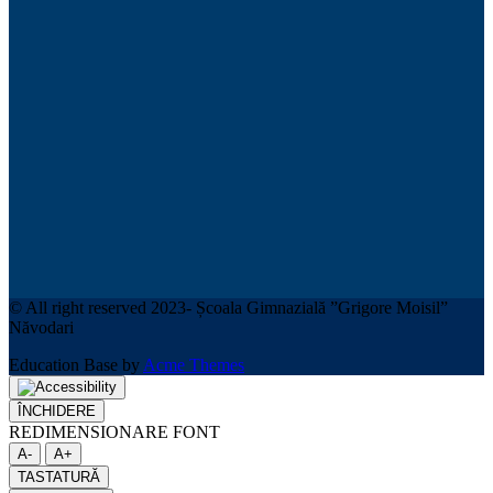
© All right reserved 2023- Școala Gimnazială ”Grigore Moisil”
Năvodari
Education Base by
Acme Themes
ÎNCHIDERE
REDIMENSIONARE FONT
A-
A+
TASTATURĂ